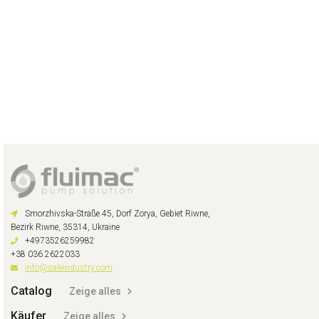
Smorzhivska-Straße 45, Dorf Zorya, Gebiet Riwne,
Bezirk Riwne, 35314, Ukraine
+4973526259982
+38 036 2622033
info@saleindustry.com
Catalog
Zeige alles
Käufer
Zeige alles