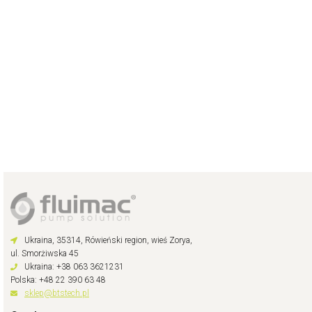
Ukraina, 35314, Rówieński region, wieś Zorya,
ul. Smorżiwska 45
Ukraina: +38 063 3621231
Polska: +48 22 390 63 48
sklep@btstech.pl