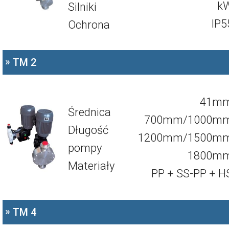
k
Silniki
IP5
Ochrona
»
TM 2
41m
Średnica
700mm/1000m
Długość
1200mm/1500m
pompy
1800m
Materiały
PP + SS-PP + H
»
TM 4