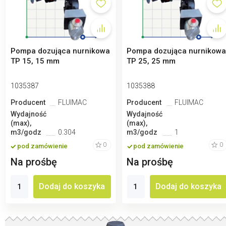
Pompa dozująca nurnikowa
Pompa dozująca nurnikow
TP 15, 15 mm
TP 25, 25 mm
1035387
1035388
Producent
FLUIMAC
Producent
FLUIMAC
Wydajność
Wydajność
(max),
(max),
m3/godz
0.304
m3/godz
1
0
0
pod zamówienie
pod zamówienie
Na prośbę
Na prośbę
Dodaj do koszyka
Dodaj do koszyka