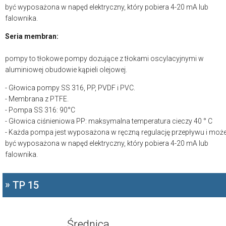
być wyposażona w napęd elektryczny, który pobiera 4-20 mA lub
falownika.
Seria membran:
pompy to tłokowe pompy dozujące z tłokami oscylacyjnymi w
aluminiowej obudowie kąpieli olejowej.
- Głowica pompy SS 316, PP, PVDF i PVC.
- Membrana z PTFE.
- Pompa SS 316: 90°C
- Głowica ciśnieniowa PP: maksymalna temperatura cieczy 40 ° C
- Każda pompa jest wyposażona w ręczną regulację przepływu i moż
być wyposażona w napęd elektryczny, który pobiera 4-20 mA lub
falownika.
»
TP 15
Średnica