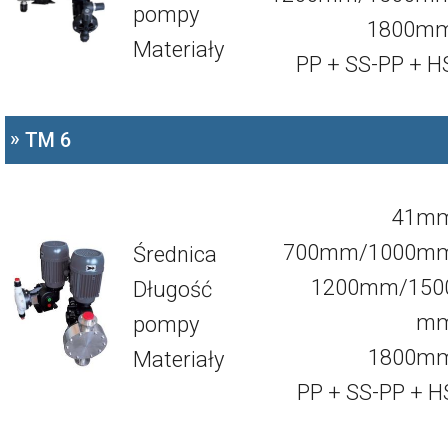
pompy
1800m
Materiały
PP + SS-PP + H
»
TM 6
41m
700mm/1000m
Średnica
1200mm/150
Długość
m
pompy
1800m
Materiały
PP + SS-PP + H