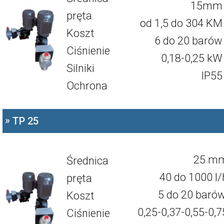
15mm
pręta
od 1,5 do 304 KM
Koszt
6 do 20 barów
Ciśnienie
0,18-0,25 kW
Silniki
IP55
Ochrona
»
TP 25
25 m
Średnica
40 do 1000 l/
pręta
5 do 20 barów
Koszt
0,25-0,37-0,55-0,7
Ciśnienie