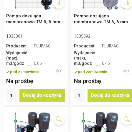
Pompa dozująca
Pompa dozująca
membranowa TM 5, 5 mm
membranowa TM 6, 6 mm
1035391
1035392
Producent
FLUIMAC
Producent
FLUIMAC
Wydajność
Wydajność
(max),
(max),
m3/godz
0.06
m3/godz
0.46
0
0
pod zamówienie
pod zamówienie
Na prośbę
Na prośbę
Dodaj do koszyka
Dodaj do koszyka