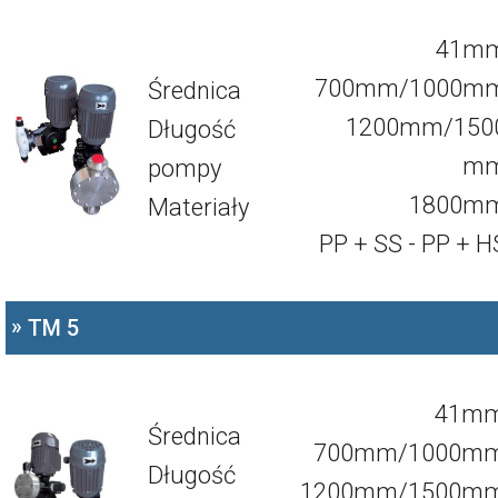
41m
700mm/1000m
Średnica
1200mm/150
Długość
m
pompy
1800m
Materiały
PP + SS - PP + H
»
TM 5
41m
Średnica
700mm/1000m
Długość
1200mm/1500m