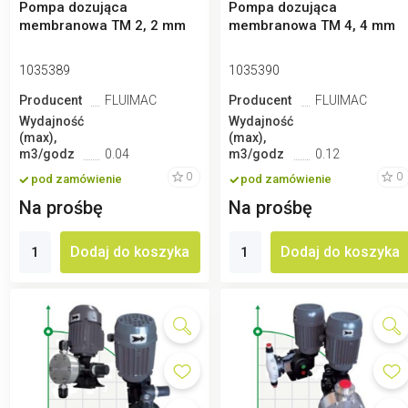
Pompa dozująca
Pompa dozująca
membranowa TM 2, 2 mm
membranowa TM 4, 4 mm
1035389
1035390
Producent
FLUIMAC
Producent
FLUIMAC
Wydajność
Wydajność
(max),
(max),
m3/godz
0.04
m3/godz
0.12
0
0
pod zamówienie
pod zamówienie
Na prośbę
Na prośbę
Dodaj do koszyka
Dodaj do koszyka