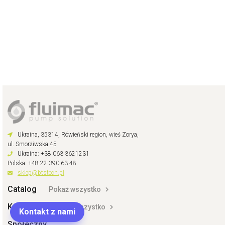
Ukraina, 35314, Rówieński region, wieś Zorya,
ul. Smorżiwska 45
Ukraina: +38 063 3621231
Polska: +48 22 390 63 48
sklep@btstech.pl
Catalog
Pokaż wszystko
Kupujący
Pokaż wszystko
Kontakt z nami
Społeczny