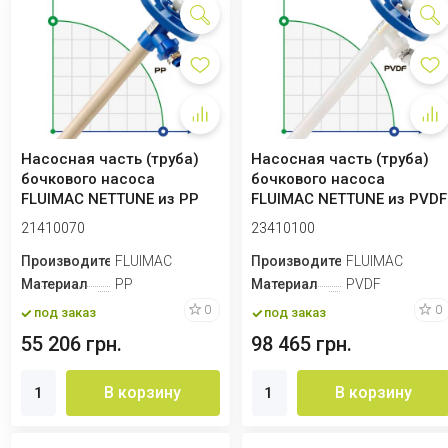
Насосная часть (труба)
Насосная часть (труба)
бочкового насоса
бочкового насоса
FLUIMAC NETTUNE из PP
FLUIMAC NETTUNE из PVDF
(вал HASTELLOY ...
(вал HASTELLO...
21410070
23410100
Производитель
FLUIMAC
Производитель
FLUIMAC
Материал
PP
Материал
PVDF
0
0
под заказ
под заказ
55 206 грн.
98 465 грн.
В корзину
В корзину