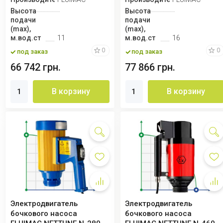
Высота
Высота
подачи
подачи
(max),
(max),
м.вод.ст
11
м.вод.ст
16
0
0
под заказ
под заказ
66 742 грн.
77 866 грн.
В корзину
В корзину
Электродвигатель
Электродвигатель
бочкового насоса
бочкового насоса