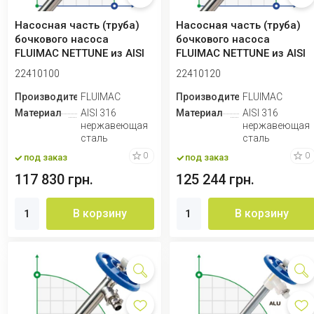
Насосная часть (труба)
Насосная часть (труба)
бочкового насоса
бочкового насоса
FLUIMAC NETTUNE из AISI
FLUIMAC NETTUNE из AISI
316 (вал AISI...
316 (вал AISI...
22410100
22410120
Производитель
FLUIMAC
Производитель
FLUIMAC
Материал
AISI 316
Материал
AISI 316
нержавеющая
нержавеющая
сталь
сталь
0
0
под заказ
под заказ
117 830 грн.
125 244 грн.
В корзину
В корзину