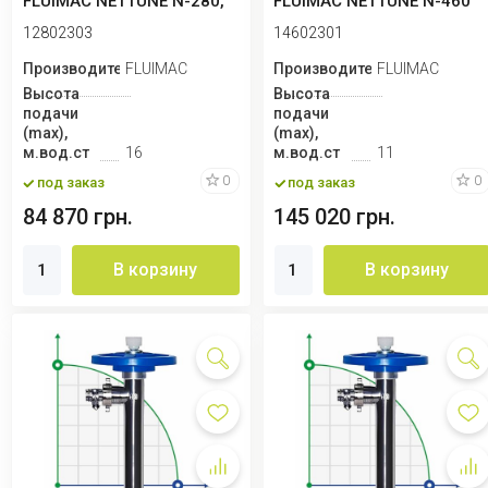
FLUIMAC NETTUNE N-280,
FLUIMAC NETTUNE N-460
825 Вт, 220B с регул...
EX, 640 Вт, 220B
12802303
14602301
Производитель
FLUIMAC
Производитель
FLUIMAC
Высота
Высота
подачи
подачи
(max),
(max),
м.вод.ст
16
м.вод.ст
11
0
0
под заказ
под заказ
84 870 грн.
145 020 грн.
В корзину
В корзину