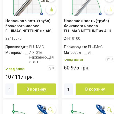
Насосная часть (труба)
Насосная часть (труба)
бочкового насоса
бочкового насоса
FLUIMAC NETTUNE из AISI
FLUIMAC NETTUNE из ALU
316 (вал AISI...
(вал AISI 316)...
22410070
24410100
Производитель
FLUIMAC
Производитель
FLUIMAC
Материал
AISI 316
Материал
AL
нержавеющая
0
под заказ
сталь
60 975 грн.
0
под заказ
107 117 грн.
В корзину
В корзину