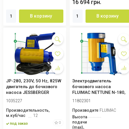
16 694 грн.
В корзину
В корзину
JP-280, 230V, 50 Hz, 825W
Электродвигатель
двигатель до бочкового
бочкового насоса
насоса JESSBERGER
FLUIMAC NETTUNE N-180,
640 Вт, 220B
1035227
11802301
Производительность,
Производитель
FLUIMAC
м.куб/час
12
Высота
подачи
0
под заказ
(max),