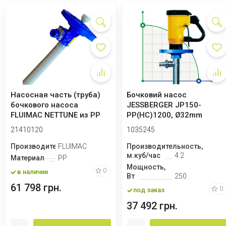
Насосная часть (труба)
Бочковий насос
бочкового насоса
JESSBERGER JP150-
FLUIMAC NETTUNE из PP
PP(HC)1200, Ø32mm
(вал HASTELLOY ...
21410120
1035245
Производитель
FLUIMAC
Производительность,
м.куб/час
4.2
Материал
PP
Мощность,
0
в наличии
Вт
250
61 798 грн.
0
под заказ
37 492 грн.