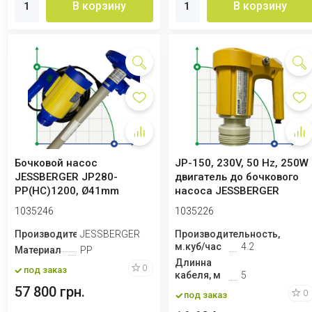
В корзину
В корзину
Бочковой насос
JP-150, 230V, 50 Hz, 250W
JESSBERGER JP280-
двигатель до бочкового
PP(HC)1200, Ø41mm
насоса JESSBERGER
1035246
1035226
Производитель
JESSBERGER
Производительность,
м.куб/час
4.2
Материал
PP
Длинна
0
под заказ
кабеля, м
5
57 800 грн.
0
под заказ