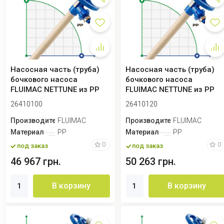
Насосная часть (труба)
Насосная часть (труба)
бочкового насоса
бочкового насоса
FLUIMAC NETTUNE из PP
FLUIMAC NETTUNE из PP
(вал AISI 316),...
(вал AISI 316),...
26410100
26410120
Производитель
FLUIMAC
Производитель
FLUIMAC
Материал
PP
Материал
PP
0
0
под заказ
под заказ
46 967 грн.
50 263 грн.
В корзину
В корзину