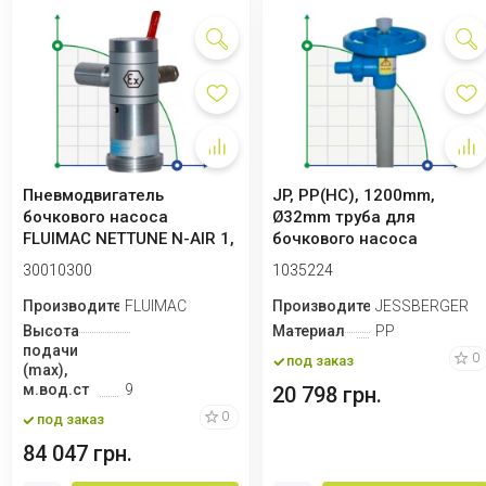
Пневмодвигатель
JP, PP(HC), 1200mm,
бочкового насоса
Ø32mm труба для
FLUIMAC NETTUNE N-AIR 1,
бочкового насоса
300 Вт, 220B
JESSBERGER
30010300
1035224
Производитель
FLUIMAC
Производитель
JESSBERGER
Высота
Материал
PP
подачи
0
под заказ
(max),
м.вод.ст
9
20 798 грн.
0
под заказ
84 047 грн.