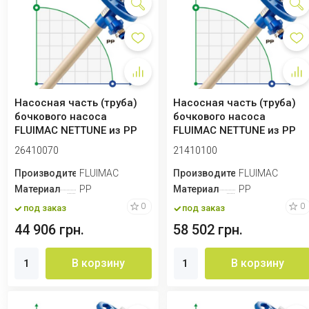
Насосная часть (труба)
Насосная часть (труба)
бочкового насоса
бочкового насоса
FLUIMAC NETTUNE из PP
FLUIMAC NETTUNE из PP
(вал AISI 316),...
(вал HASTELLOY ...
26410070
21410100
Производитель
FLUIMAC
Производитель
FLUIMAC
Материал
PP
Материал
PP
0
0
под заказ
под заказ
44 906 грн.
58 502 грн.
В корзину
В корзину