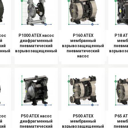
соc
P1000 ATEX насоc
P160 ATEX
P18 AT
й
диафрагменный
мембранный
мемб
кий
пневматический
взрывозащищенный
пневма
нный
взрывозащищенный
пневматический
взрывоз
насос
соc
P50 ATEX насоc
P500 ATEX
P65 AT
й
диафрагменный
мембранный
мемб
кий
пневматический
взрывозащищенный
пневма