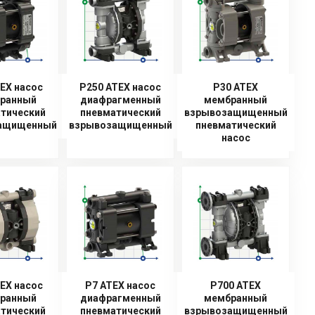
EX насоc
P250 ATEX насоc
P30 ATEX
ранный
диафрагменный
мембранный
тический
пневматический
взрывозащищенный
ащищенный
взрывозащищенный
пневматический
насос
EX насоc
P7 ATEX насоc
P700 ATEX
ранный
диафрагменный
мембранный
тический
пневматический
взрывозащищенный