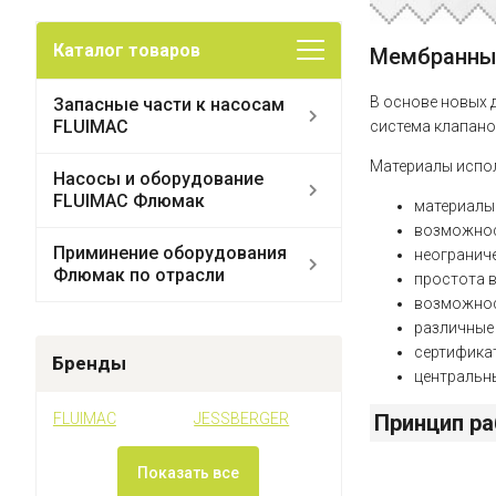
Каталог товаров
Мембранные
В основе новых 
Запасные части к насосам
FLUIMAC
система клапано
Материалы испол
Насосы и оборудование
FLUIMAC Флюмак
материалы 
возможнос
Приминение оборудования
неогранич
Флюмак по отрасли
простота 
возможнос
различные
сертификат
Бренды
центральн
Принцип ра
FLUIMAC
JESSBERGER
Показать все