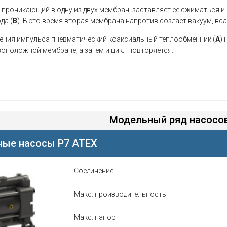
 проникающий в одну из двух мембран, заставляет её сжиматься и
да (
B
). В это время вторая мембрана напротив создаёт вакуум, вс
ения импульса пневматический коаксиальный теплообменник (
A
)
воположной мембране, а затем и цикл повторяется.
Модельный ряд насосов
ые насосы P7 ATEX
Соединение
Макс. производительность
Макс. напор