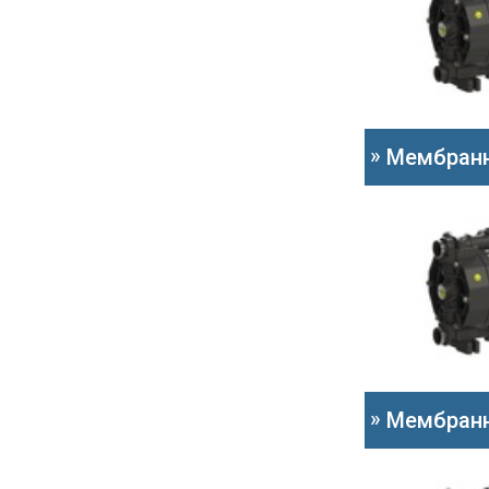
»
Мембранн
»
Мембранн