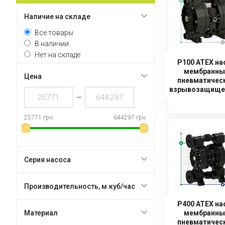
Наличие на складе
Все товары
В наличии
Нет на складе
P100 ATEX на
мембранны
Цена
пневматичес
взрывозащище
—
25771 грн.
644297 грн.
Серия насоса
Производительность, м.куб/час
P400 ATEX на
Материал
мембранны
пневматичес