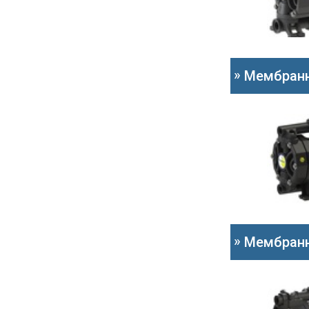
»
Мембранн
»
Мембранн