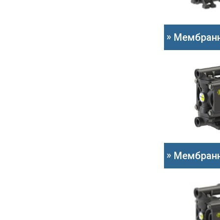
»
Мембранн
»
Мембранн