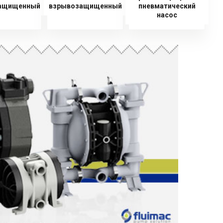
ащищенный
взрывозащищенный
пневматический
насос