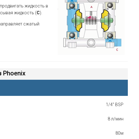
 продвигать жидкость в
асывая жидкость (
C
).
 направляет сжатый
 Phoenix
1/4" BSP
8 л/мин
80м