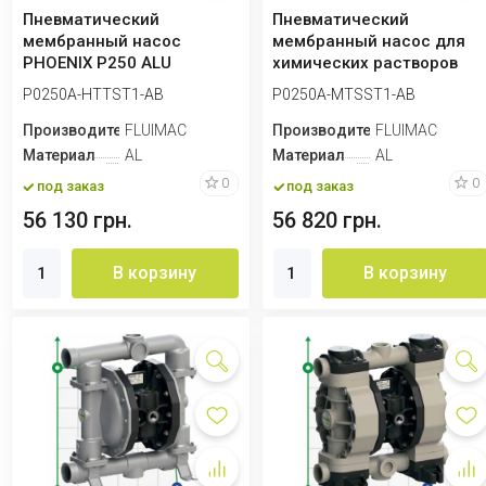
Пневматический
Пневматический
мембранный насос
мембранный насос для
PHOENIX P250 ALU
химических растворов
HYTREL+PTFE, 250 л/мин
PHOENIX P250 ALU SAN...
P0250A-HTTST1-AB
P0250A-MTSST1-AB
для х...
Производитель
FLUIMAC
Производитель
FLUIMAC
Материал
AL
Материал
AL
0
0
под заказ
под заказ
56 130 грн.
56 820 грн.
В корзину
В корзину