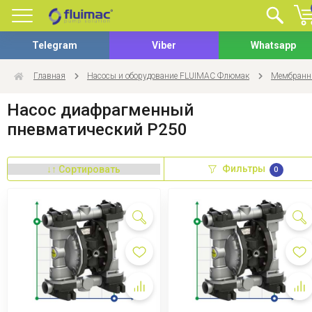
Telegram
Viber
Whatsapp
Главная
Насосы и оборудование FLUIMAC Флюмак
Мембранны
Насоc диафрагменный
пневматический P250
Фильтры
0