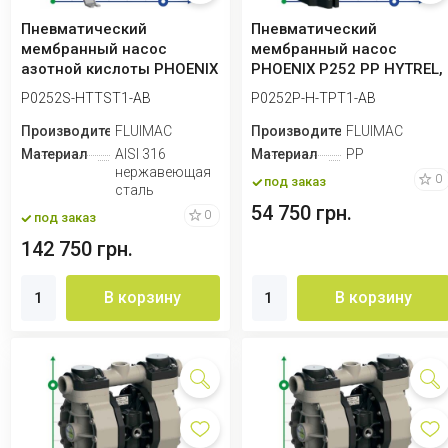
Пневматический
Пневматический
мембранный насос
мембранный насос
азотной кислоты PHOENIX
PHOENIX P252 PP HYTREL,
P252 AISI316 HYTREL+P...
250 л/мин для перекис...
P0252S-HTTST1-AB
P0252P-H-TPT1-AB
Производитель
FLUIMAC
Производитель
FLUIMAC
Материал
AISI 316
Материал
PP
нержавеющая
0
под заказ
сталь
54 750 грн.
0
под заказ
142 750 грн.
В корзину
В корзину