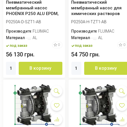
Пневматический
Пневматический
мембранный насос
мембранный насос для
PHOENIX P250 ALU EPDM,
химических растворов
250 л/мин для химическ...
PHOENIX P250 ALU HYT...
P0250A-D-SZT1-AB
P0250A-H-TZT1-AB
Производитель
FLUIMAC
Производитель
FLUIMAC
Материал
AL
Материал
AL
0
0
под заказ
под заказ
56 130 грн.
54 750 грн.
В корзину
В корзину