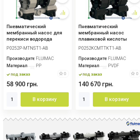
Пневматический
Пневматический
мембранный насос для
мембранный насос
перекиси водорода
плавиковой кислоты
PHOENIX P252 PP
PHOENIX P252 PVDF
P0252P-MTNST1-AB
P0252KCMTTKT1-AB
SANTOPR...
SANTOPRE...
Производитель
FLUIMAC
Производитель
FLUIMAC
Материал
PP
Материал
PVDF
0
0
под заказ
под заказ
58 900 грн.
140 670 грн.
В корзину
В корзину