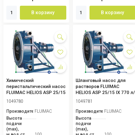
В корзину
В корзину
Химический
Шланговый насос для
перистальтический насос
растворов FLUIMAC
FLUIMAC HELIOS ASP 25/15
HELIOS ASP 25/15 IX 770 л
IX 495 л/ч, 0,75 ...
ч, 0,75 кВт, ...
1049780
1049781
Производитель
FLUIMAC
Производитель
FLUIMAC
Высота
Высота
подачи
подачи
(max),
(max),
м.вод.ст
100
м.вод.ст
100