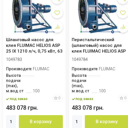
Шланговый насос для
Перистальтический
клея FLUIMAC HELIOS ASP
(шланговый) насос для
25 IX 1210 л/ч, 0,75 кВт, 63
клея FLUIMAC HELIOS ASP
об/м...
25 IX 1880 л/...
1049783
1049784
Производитель
FLUIMAC
Производитель
FLUIMAC
Высота
Высота
подачи
подачи
(max),
(max),
м.вод.ст
100
м.вод.ст
100
0
0
под заказ
под заказ
483 078 грн.
483 078 грн.
В корзину
В корзину