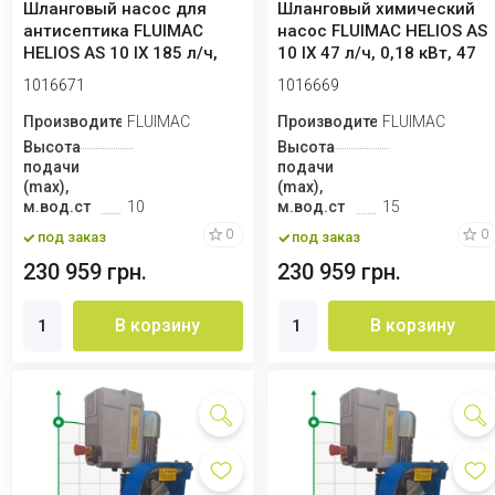
Шланговый насос для
Шланговый химический
антисептика FLUIMAC
насос FLUIMAC HELIOS AS
HELIOS AS 10 IX 185 л/ч,
10 IX 47 л/ч, 0,18 кВт, 47
0,18 кВт, 18...
об/ми...
1016671
1016669
Производитель
FLUIMAC
Производитель
FLUIMAC
Высота
Высота
подачи
подачи
(max),
(max),
м.вод.ст
10
м.вод.ст
15
0
0
под заказ
под заказ
230 959 грн.
230 959 грн.
В корзину
В корзину