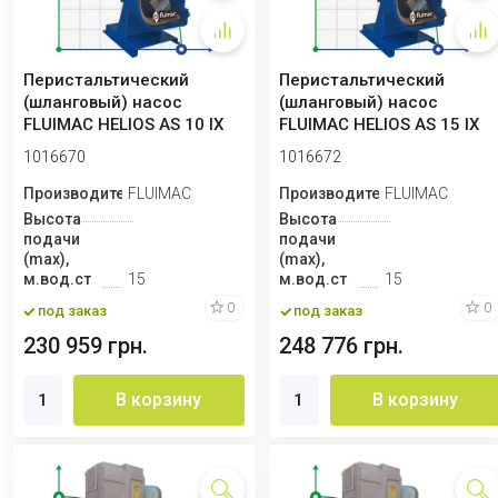
Перистальтический
Перистальтический
(шланговый) насос
(шланговый) насос
FLUIMAC HELIOS AS 10 IX
FLUIMAC HELIOS AS 15 IX
93 л/ч, 0,18 кВт,...
115 л/ч, 0,18 кВт...
1016670
1016672
Производитель
FLUIMAC
Производитель
FLUIMAC
Высота
Высота
подачи
подачи
(max),
(max),
м.вод.ст
15
м.вод.ст
15
0
0
под заказ
под заказ
230 959 грн.
248 776 грн.
В корзину
В корзину