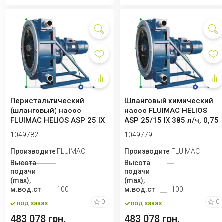
Перистальтический
Шланговый химический
(шланговый) насос
насос FLUIMAC HELIOS
FLUIMAC HELIOS ASP 25 IX
ASP 25/15 IX 385 л/ч, 0,75
940 л/ч, 0,75 кВ...
кВт, 49 ...
1049782
1049779
Производитель
FLUIMAC
Производитель
FLUIMAC
Высота
Высота
подачи
подачи
(max),
(max),
м.вод.ст
100
м.вод.ст
100
0
0
под заказ
под заказ
483 078 грн.
483 078 грн.