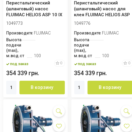
Перистальтический
Перистальтический
(шланговый) насос
(шланговый) насос для
FLUIMAC HELIOS ASP 10 IX
клея FLUIMAC HELIOS ASP
65 л/ч, 0,25 кВт...
15 IX 142 л/ч...
1049773
1049776
Производитель
FLUIMAC
Производитель
FLUIMAC
Высота
Высота
подачи
подачи
(max),
(max),
м.вод.ст
100
м.вод.ст
100
0
0
под заказ
под заказ
354 339 грн.
354 339 грн.
В корзину
В корзину