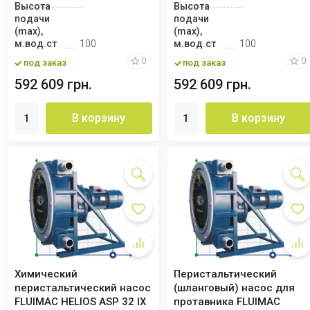
Высота
Высота
подачи
подачи
(max),
(max),
м.вод.ст
100
м.вод.ст
100
0
0
под заказ
под заказ
592 609 грн.
592 609 грн.
В корзину
В корзину
Химический
Перистальтический
перистальтический насос
(шланговый) насос для
FLUIMAC HELIOS ASP 32 IX
протавника FLUIMAC