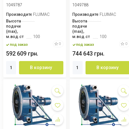
4116 л/ч, 1,5 кВт...
HELIOS ASP 40 IX 2...
1049787
1049788
Производитель
FLUIMAC
Производитель
FLUIMAC
Высота
Высота
подачи
подачи
(max),
(max),
м.вод.ст
100
м.вод.ст
100
0
0
под заказ
под заказ
592 609 грн.
744 643 грн.
В корзину
В корзину