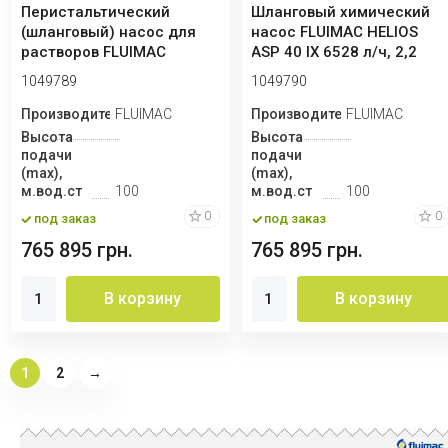
Перистальтический
Шланговый химический
(шланговый) насос для
насос FLUIMAC HELIOS
растворов FLUIMAC
ASP 40 IX 6528 л/ч, 2,2
HELIOS ASP 40 IX 51...
кВт, 80 об/...
1049789
1049790
Производитель
FLUIMAC
Производитель
FLUIMAC
Высота
Высота
подачи
подачи
(max),
(max),
м.вод.ст
100
м.вод.ст
100
0
0
под заказ
под заказ
765 895 грн.
765 895 грн.
В корзину
В корзину
1
2
→