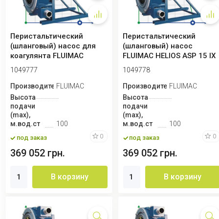
Перистальтический
Перистальтический
(шланговый) насос для
(шланговый) насос
коагулянта FLUIMAC
FLUIMAC HELIOS ASP 15 IX
HELIOS ASP 15 IX 2...
435 л/ч, 0,37 кВ...
1049777
1049778
Производитель
FLUIMAC
Производитель
FLUIMAC
Высота
Высота
подачи
подачи
(max),
(max),
м.вод.ст
100
м.вод.ст
100
0
0
под заказ
под заказ
369 052 грн.
369 052 грн.
В корзину
В корзину