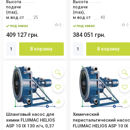
Высота
Высота
подачи
подачи
(max),
(max),
м.вод.ст
25
м.вод.ст
40
0
0
под заказ
под заказ
409 127 грн.
384 051 грн.
В корзину
В корзину
Шланговый насос для
Химический
химии FLUIMAC HELIOS
перистальтический насо
ASP 10 IX 130 л/ч, 0,37
FLUIMAC HELIOS ASP 10 IX