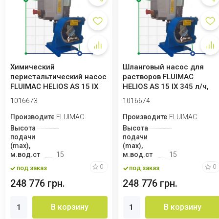
Химический
Шланговый насос для
перистальтический насос
растворов FLUIMAC
FLUIMAC HELIOS AS 15 IX
HELIOS AS 15 IX 345 л/ч,
172 л/ч, 0,18 кВт,...
0,18 кВт, 140 ...
1016673
1016674
Производитель
FLUIMAC
Производитель
FLUIMAC
Высота
Высота
подачи
подачи
(max),
(max),
м.вод.ст
15
м.вод.ст
15
0
0
под заказ
под заказ
248 776 грн.
248 776 грн.
В корзину
В корзину