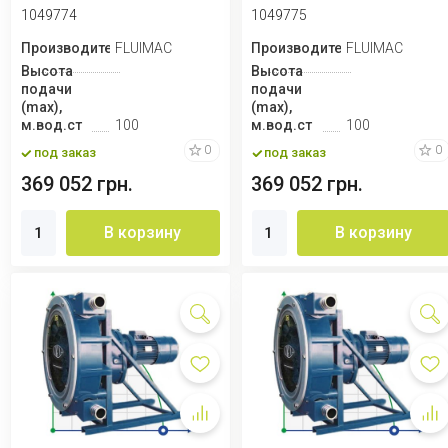
кВт, 65 об/м...
200 л/ч, 0,37 кВт...
1049774
1049775
Производитель
FLUIMAC
Производитель
FLUIMAC
Высота
Высота
подачи
подачи
(max),
(max),
м.вод.ст
100
м.вод.ст
100
0
0
под заказ
под заказ
369 052 грн.
369 052 грн.
В корзину
В корзину