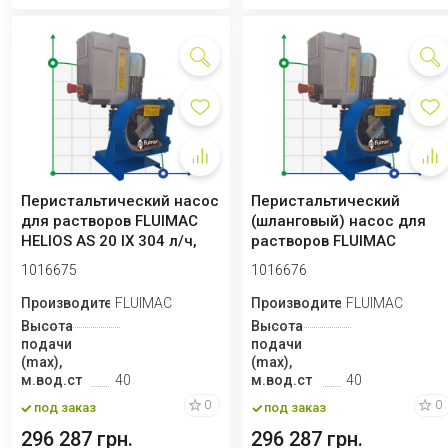
Перистальтический насос
Перистальтический
для растворов FLUIMAC
(шланговый) насос для
HELIOS AS 20 IX 304 л/ч,
растворов FLUIMAC
0,18 к...
HELIOS AS 20 IX 453...
1016675
1016676
Производитель
FLUIMAC
Производитель
FLUIMAC
Высота
Высота
подачи
подачи
(max),
(max),
м.вод.ст
40
м.вод.ст
40
0
0
под заказ
под заказ
296 287 грн.
296 287 грн.