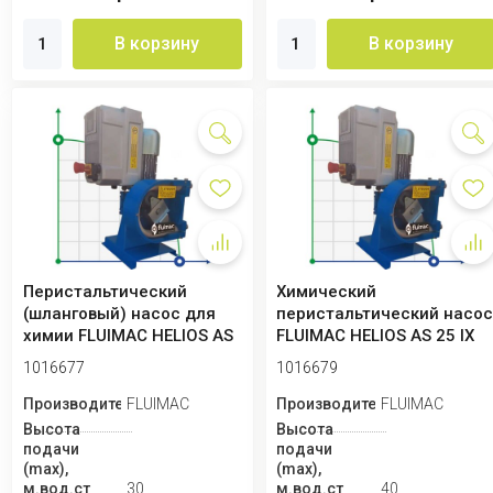
В корзину
В корзину
Перистальтический
Химический
(шланговый) насос для
перистальтический насо
химии FLUIMAC HELIOS AS
FLUIMAC HELIOS AS 25 IX
20 IX 602 л/ч...
1344 л/ч, 0,55 кВт...
1016677
1016679
Производитель
FLUIMAC
Производитель
FLUIMAC
Высота
Высота
подачи
подачи
(max),
(max),
м.вод.ст
30
м.вод.ст
40