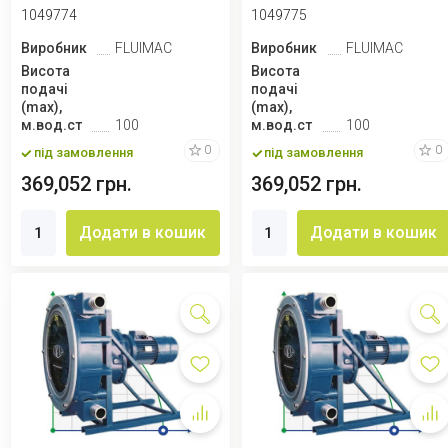
об...
200 л/год, 0,37 кВт, ...
1049774
1049775
Виробник
FLUIMAC
Виробник
FLUIMAC
Висота
Висота
подачі
подачі
(max),
(max),
м.вод.ст
100
м.вод.ст
100
0
0
під замовлення
під замовлення
369,052 грн.
369,052 грн.
Додати в кошик
Додати в кошик