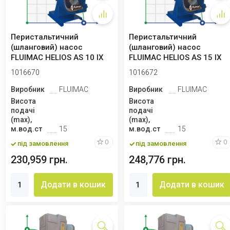
Перистальтичний
Перистальтичний
(шланговий) насос
(шланговий) насос
FLUIMAC HELIOS AS 10 IX
FLUIMAC HELIOS AS 15 IX
93 л/год, 0,18 кВт,...
115 л/год, 0,18 кВт...
1016670
1016672
Виробник
FLUIMAC
Виробник
FLUIMAC
Висота
Висота
подачі
подачі
(max),
(max),
м.вод.ст
15
м.вод.ст
15
0
0
під замовлення
під замовлення
230,959 грн.
248,776 грн.
Додати в кошик
Додати в кошик