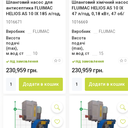
Шланговий насос для
Шланговий хімічний насо
антисептика FLUIMAC
FLUIMAC HELIOS AS 10 IX
HELIOS AS 10 IX 185 л/год,
47 л/год, 0,18 кВт, 47 об/
0,18 кВт, ...
хв...
1016671
1016669
Виробник
FLUIMAC
Виробник
FLUIMAC
Висота
Висота
подачі
подачі
(max),
(max),
м.вод.ст
10
м.вод.ст
15
0
0
під замовлення
під замовлення
230,959 грн.
230,959 грн.
Додати в кошик
Додати в кошик