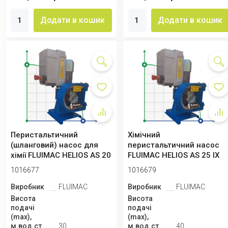
Додати в кошик
Додати в кошик
Перистальтичний
Хімічний
(шланговий) насос для
перистальтичний насос
хімії FLUIMAC HELIOS AS 20
FLUIMAC HELIOS AS 25 IX
IX 602 л/год...
1344 л/год, 0,55 кВт, ...
1016677
1016679
Виробник
FLUIMAC
Виробник
FLUIMAC
Висота
Висота
подачі
подачі
(max),
(max),
м.вод.ст
30
м.вод.ст
40