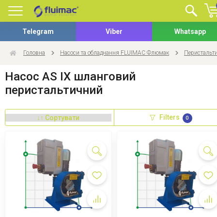
Telegram
Viber
Whatsapp
Головна
Насоси та обладнання FLUIMAC Флюмак
Перистальт
Насос AS IX шланговий
перистальтичний
Filters
0