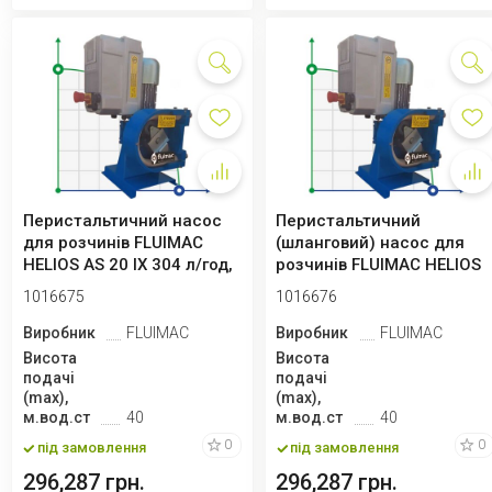
Перистальтичний насос
Перистальтичний
для розчинів FLUIMAC
(шланговий) насос для
HELIOS AS 20 IX 304 л/год,
розчинів FLUIMAC HELIOS
0,18 кВ...
AS 20 IX 453 л/...
1016675
1016676
Виробник
FLUIMAC
Виробник
FLUIMAC
Висота
Висота
подачі
подачі
(max),
(max),
м.вод.ст
40
м.вод.ст
40
0
0
під замовлення
під замовлення
296,287 грн.
296,287 грн.