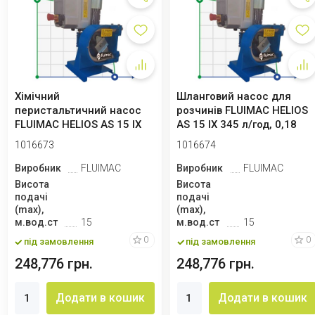
Хімічний
Шланговий насос для
перистальтичний насос
розчинів FLUIMAC HELIOS
FLUIMAC HELIOS AS 15 IX
AS 15 IX 345 л/год, 0,18
172 л/год, 0,18 кВт, 7...
кВт, 140...
1016673
1016674
Виробник
FLUIMAC
Виробник
FLUIMAC
Висота
Висота
подачі
подачі
(max),
(max),
м.вод.ст
15
м.вод.ст
15
0
0
під замовлення
під замовлення
248,776 грн.
248,776 грн.
Додати в кошик
Додати в кошик