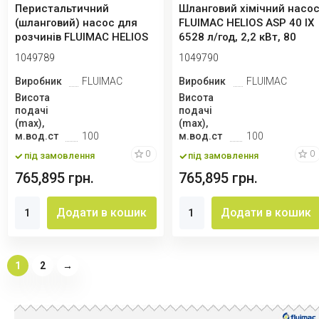
Перистальтичний
Шланговий хімічний насо
(шланговий) насос для
FLUIMAC HELIOS ASP 40 IX
розчинів FLUIMAC HELIOS
6528 л/год, 2,2 кВт, 80
ASP 40 IX 5140 ...
об/...
1049789
1049790
Виробник
FLUIMAC
Виробник
FLUIMAC
Висота
Висота
подачі
подачі
(max),
(max),
м.вод.ст
100
м.вод.ст
100
0
0
під замовлення
під замовлення
765,895 грн.
765,895 грн.
Додати в кошик
Додати в кошик
1
2
→