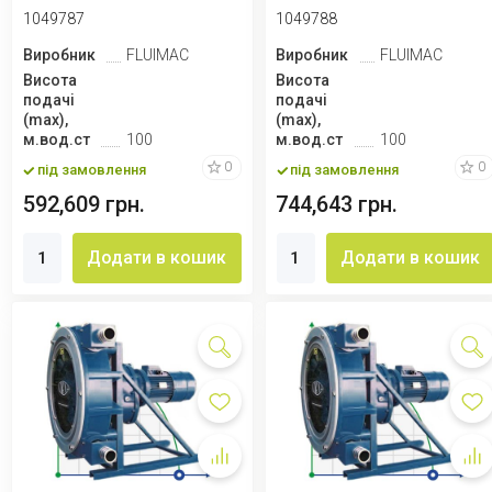
4116 л/год, 1,5 кВт, ...
HELIOS ASP 40 IX 285...
1049787
1049788
Виробник
FLUIMAC
Виробник
FLUIMAC
Висота
Висота
подачі
подачі
(max),
(max),
м.вод.ст
100
м.вод.ст
100
0
0
під замовлення
під замовлення
592,609 грн.
744,643 грн.
Додати в кошик
Додати в кошик