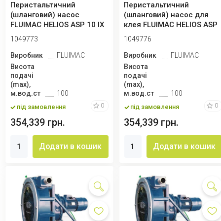
Перистальтичний
Перистальтичний
(шланговий) насос
(шланговий) насос для
FLUIMAC HELIOS ASP 10 IX
клея FLUIMAC HELIOS ASP
65 л/год, 0,25 кВт...
15 IX 142 л/год...
1049773
1049776
Виробник
FLUIMAC
Виробник
FLUIMAC
Висота
Висота
подачі
подачі
(max),
(max),
м.вод.ст
100
м.вод.ст
100
0
0
під замовлення
під замовлення
354,339 грн.
354,339 грн.
Додати в кошик
Додати в кошик