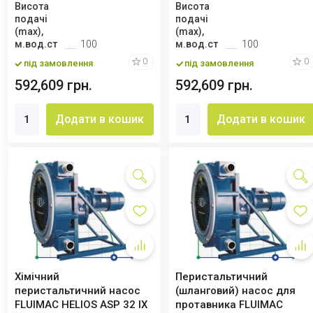
Висота
Висота
подачі
подачі
(max),
(max),
м.вод.ст
100
м.вод.ст
100
0
0
під замовлення
під замовлення
592,609 грн.
592,609 грн.
Додати в кошик
Додати в кошик
Хімічний
Перистальтичний
перистальтичний насос
(шланговий) насос для
FLUIMAC HELIOS ASP 32 IX
протавника FLUIMAC