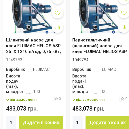
Шланговий насос для
Перистальтичний
клея FLUIMAC HELIOS ASP
(шланговий) насос для
25 IX 1210 л/год, 0,75 кВт,
клея FLUIMAC HELIOS ASP
63 об...
25 IX 1880 л/го...
1049783
1049784
Виробник
FLUIMAC
Виробник
FLUIMAC
Висота
Висота
подачі
подачі
(max),
(max),
м.вод.ст
100
м.вод.ст
100
0
0
під замовлення
під замовлення
483,078 грн.
483,078 грн.
Додати в кошик
Додати в кошик