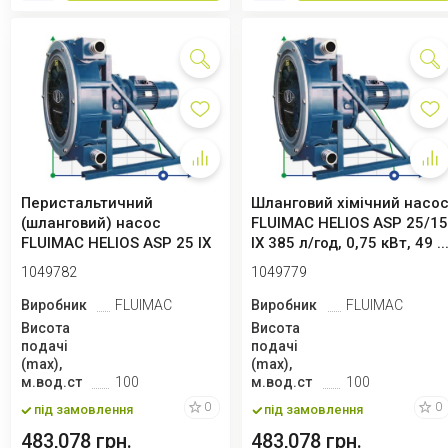
Перистальтичний
Шланговий хімічний насо
(шланговий) насос
FLUIMAC HELIOS ASP 25/1
FLUIMAC HELIOS ASP 25 IX
IX 385 л/год, 0,75 кВт, 49 ..
940 л/год, 0,75 кВ...
1049782
1049779
Виробник
FLUIMAC
Виробник
FLUIMAC
Висота
Висота
подачі
подачі
(max),
(max),
м.вод.ст
100
м.вод.ст
100
0
0
під замовлення
під замовлення
483,078 грн.
483,078 грн.