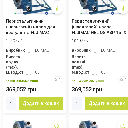
Перистальтичний
Перистальтичний
(шланговий) насос для
(шланговий) насос
коагулянта FLUIMAC
FLUIMAC HELIOS ASP 15 IX
HELIOS ASP 15 IX 289...
435 л/год, 0,37 кВ...
1049777
1049778
Виробник
FLUIMAC
Виробник
FLUIMAC
Висота
Висота
подачі
подачі
(max),
(max),
м.вод.ст
100
м.вод.ст
100
0
0
під замовлення
під замовлення
369,052 грн.
369,052 грн.
Додати в кошик
Додати в кошик