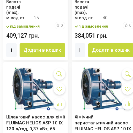
Висота
Висота
подачі
подачі
(max),
(max),
м.вод.ст
25
м.вод.ст
40
0
0
під замовлення
під замовлення
409,127 грн.
384,051 грн.
Додати в кошик
Додати в кошик
Шланговий насос для хімії
Хімічний
FLUIMAC HELIOS ASP 10 IX
перистальтичний насос
130 л/год, 0,37 кВт, 65
FLUIMAC HELIOS ASP 10 IX