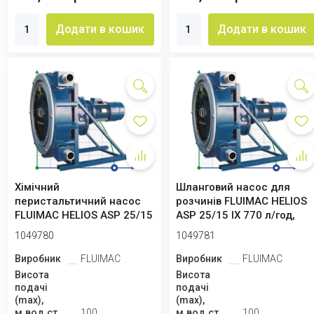
Додати в кошик
Додати в кошик
Хімічний
Шланговий насос для
перистальтичний насос
розчинів FLUIMAC HELIOS
FLUIMAC HELIOS ASP 25/15
ASP 25/15 IX 770 л/год,
IX 495 л/год, 0,75 кВ...
0,75 кВт,...
1049780
1049781
Виробник
FLUIMAC
Виробник
FLUIMAC
Висота
Висота
подачі
подачі
(max),
(max),
м.вод.ст
100
м.вод.ст
100