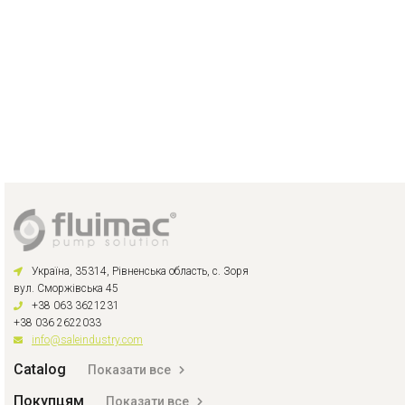
Україна, 35314, Рівненська область, с. Зоря
вул. Сморжівська 45
+38 063 3621231
+38 036 2622033
info@saleindustry.com
Catalog
Показати все
Покупцям
Показати все