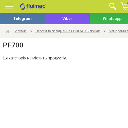
Telegram
Viber
Whatsapp
Головна
Насоси та обладнання FLUIMAC Флюмак
Мембранні 
PF700
Ця категорія не містить продуктів.