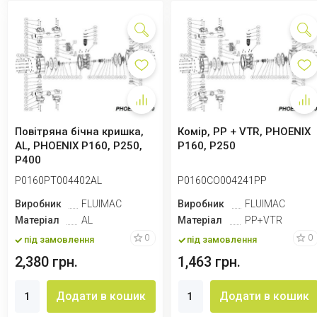
Повітряна бічна кришка,
Комір, PP + VTR, PHOENIX
AL, PHOENIX P160, P250,
P160, P250
P400
P0160PT004402AL
P0160CO004241PP
Виробник
FLUIMAC
Виробник
FLUIMAC
Матеріал
AL
Матеріал
PP+VTR
0
0
під замовлення
під замовлення
2,380 грн.
1,463 грн.
Додати в кошик
Додати в кошик