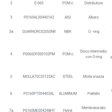
2
E-065
POM-c
Distributore
3
P0160AL004401A2
AISI
Albero
3a
GUARNORC02050NR
NBR
O - ring
Disco intermedio
4
P0065DF000102PM
POM-c
con O-ring
5
MOLLA70C25122AC
STEEL
Molla a tazza
6
P0160PT004402AL
ALUMINUM
Piattello
Membrana lato
7a
P0160ME004248HY
Hytrel