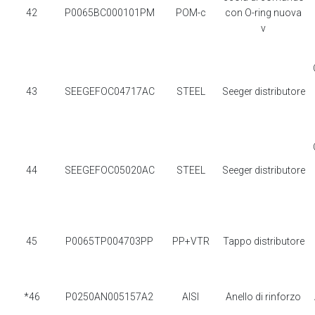
42
P0065BC000101PM
POM-c
con O-ring nuova
v
43
SEEGEFOC04717AC
STEEL
Seeger distributore
44
SEEGEFOC05020AC
STEEL
Seeger distributore
45
P0065TP004703PP
PP+VTR
Tappo distributore
*46
P0250AN005157A2
AISI
Anello di rinforzo