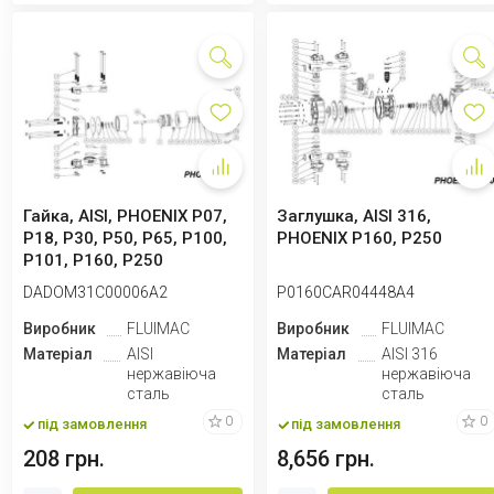
Гайка, AISI, PHOENIX P07,
Заглушка, AISI 316,
P18, P30, P50, P65, P100,
PHOENIX P160, P250
P101, P160, P250
DADOM31C00006A2
P0160CAR04448A4
Виробник
FLUIMAC
Виробник
FLUIMAC
Матеріал
AISI
Матеріал
AISI 316
нержавіюча
нержавіюча
сталь
сталь
0
0
під замовлення
під замовлення
208 грн.
8,656 грн.