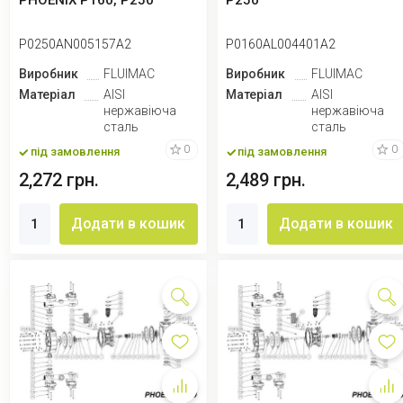
PHOENIX P160, P250
P250
P0250AN005157A2
P0160AL004401A2
Виробник
FLUIMAC
Виробник
FLUIMAC
Матеріал
AISI
Матеріал
AISI
нержавіюча
нержавіюча
сталь
сталь
0
0
під замовлення
під замовлення
2,272 грн.
2,489 грн.
Додати в кошик
Додати в кошик