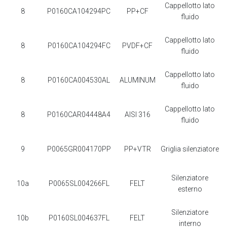
Cappellotto lato
8
P0160CA104294PC
PP+CF
fluido
Cappellotto lato
8
P0160CA104294FC
PVDF+CF
fluido
Cappellotto lato
8
P0160CA004530AL
ALUMINUM
fluido
Cappellotto lato
8
P0160CAR04448A4
AISI 316
fluido
9
P0065GR004170PP
PP+VTR
Griglia silenziatore
Silenziatore
10a
P0065SL004266FL
FELT
esterno
Silenziatore
10b
P0160SL004637FL
FELT
interno