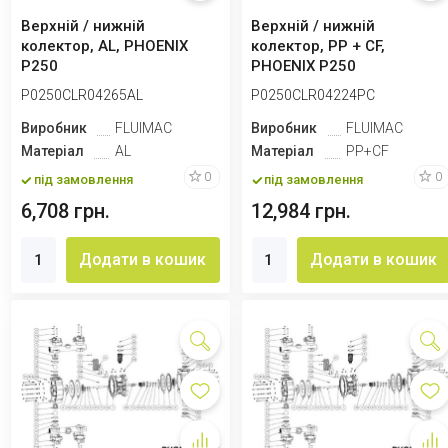
Верхній / нижній
Верхній / нижній
колектор, AL, PHOENIX
колектор, PP + CF,
P250
PHOENIX P250
P0250CLR04265AL
P0250CLR04224PC
Виробник
FLUIMAC
Виробник
FLUIMAC
Матеріал
AL
Матеріал
PP+CF
0
0
під замовлення
під замовлення
6,708 грн.
12,984 грн.
Додати в кошик
Додати в кошик