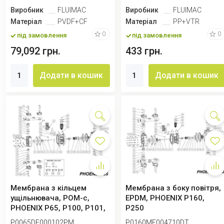
Виробник
FLUIMAC
Виробник
FLUIMAC
Матеріал
PVDF+CF
Матеріал
PP+VTR
0
0
під замовлення
під замовлення
79,092 грн.
433 грн.
Додати в кошик
Додати в кошик
Мембрана з кільцем
Мембрана з боку повітря,
ущільнювача, POM-c,
EPDM, PHOENIX P160,
PHOENIX P65, P100, P101,
P250
P160, P250
P0065DF000102PM
P0160ME004710DT