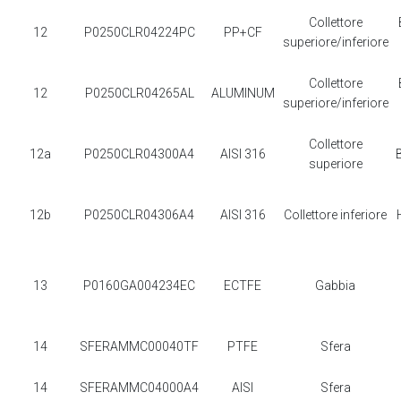
Collettore
12
P0250CLR04224PC
PP+CF
superiore/inferiore
Collettore
12
P0250CLR04265AL
ALUMINUM
superiore/inferiore
Collettore
12a
P0250CLR04300A4
AISI 316
superiore
12b
P0250CLR04306A4
AISI 316
Collettore inferiore
13
P0160GA004234EC
ECTFE
Gabbia
14
SFERAMMC00040TF
PTFE
Sfera
14
SFERAMMC04000A4
AISI
Sfera