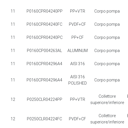
11
P0160CPR04240PP
PP+VTR
Corpo pompa
11
P0160CPR04240FC
PVDF+CF
Corpo pompa
11
P0160CPR04240PC
PP+CF
Corpo pompa
11
P0160CP004263AL
ALUMINUM
Corpo pompa
11
P0160CPR04296A4
AISI 316
Corpo pompa
AISI 316
11
P0160CPR04296A4
Corpo pompa
POLISHED
Collettore
12
P0250CLR04224PP
PP+VTR
superiore/inferiore
Collettore
12
P0250CLR04224FC
PVDF+CF
superiore/inferiore