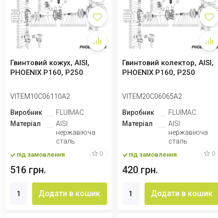
Гвинтовий кожух, AISI,
Гвинтовий колектор, AISI,
PHOENIX P160, P250
PHOENIX P160, P250
VITEM10C06110A2
VITEM20C06065A2
Виробник
FLUIMAC
Виробник
FLUIMAC
Матеріал
AISI
Матеріал
AISI
нержавіюча
нержавіюча
сталь
сталь
0
0
під замовлення
під замовлення
516 грн.
420 грн.
Додати в кошик
Додати в кошик