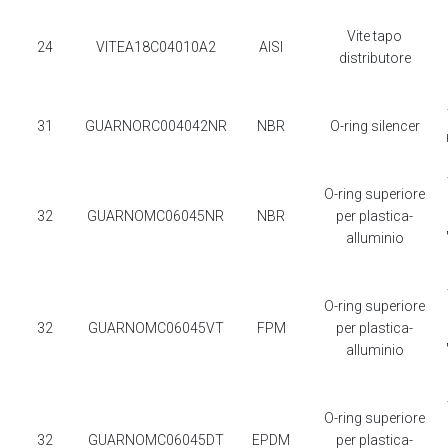
Vite tapo
24
VITEA18C04010A2
AISI
distributore
31
GUARNORC004042NR
NBR
O-ring silencer
O-ring superiore
32
GUARNOMC06045NR
NBR
per plastica-
alluminio
O-ring superiore
32
GUARNOMC06045VT
FPM
per plastica-
alluminio
O-ring superiore
32
GUARNOMC06045DT
EPDM
per plastica-