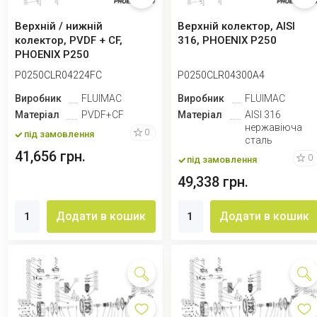
Верхній / нижній
Верхній колектор, AISI
колектор, PVDF + CF,
316, PHOENIX P250
PHOENIX P250
P0250CLR04224FC
P0250CLR04300A4
Виробник
FLUIMAC
Виробник
FLUIMAC
Матеріал
PVDF+CF
Матеріал
AISI 316
нержавіюча
0
під замовлення
сталь
41,656 грн.
0
під замовлення
49,338 грн.
Додати в кошик
Додати в кошик