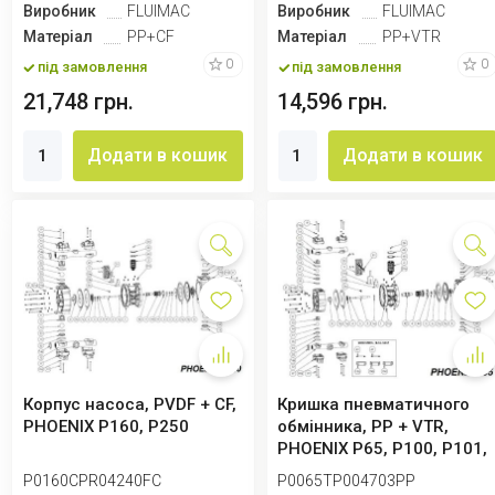
Виробник
FLUIMAC
Виробник
FLUIMAC
Матеріал
PP+CF
Матеріал
PP+VTR
0
0
під замовлення
під замовлення
21,748 грн.
14,596 грн.
Додати в кошик
Додати в кошик
Корпус насоса, PVDF + CF,
Кришка пневматичного
PHOENIX P160, P250
обмінника, PP + VTR,
PHOENIX P65, P100, P101,
P160, P250
P0160CPR04240FC
P0065TP004703PP