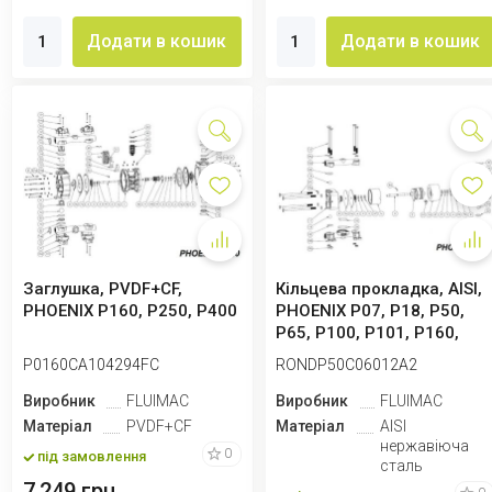
Додати в кошик
Додати в кошик
Заглушка, PVDF+CF,
Кільцева прокладка, AISI,
PHOENIX P160, P250, P400
PHOENIX P07, P18, P50,
P65, P100, P101, P160,
P250
P0160CA104294FC
RONDP50C06012A2
Виробник
FLUIMAC
Виробник
FLUIMAC
Матеріал
PVDF+CF
Матеріал
AISI
нержавіюча
0
під замовлення
сталь
7,249 грн.