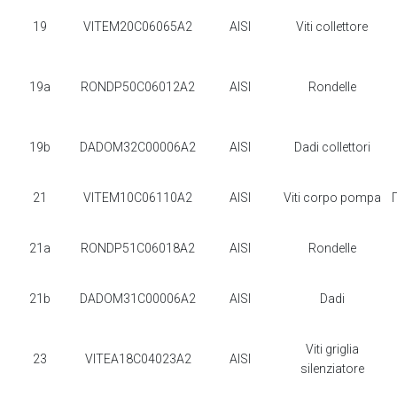
19
VITEM20C06065A2
AISI
Viti collettore
19a
RONDP50C06012A2
AISI
Rondelle
19b
DADOM32C00006A2
AISI
Dadi collettori
21
VITEM10C06110A2
AISI
Viti corpo pompa
21a
RONDP51C06018A2
AISI
Rondelle
21b
DADOM31C00006A2
AISI
Dadi
Viti griglia
23
VITEA18C04023A2
AISI
silenziatore