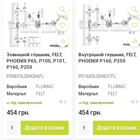
Зовнішній глушник, FELT,
Внутрішній глушник, FELT,
PHOENIX P65, P100, P101,
PHOENIX P160, P250
P160, P250
P0065SL004266FL
P0160SL004637FL
Виробник
FLUIMAC
Виробник
FLUIMAC
Матеріал
FELT
Матеріал
FELT
0
0
під замовлення
під замовлення
454 грн.
454 грн.
Додати в кошик
Додати в кошик