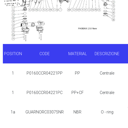
POSITION
CODE
MATERIAL
DESCRIZIONE
1
P0160CCR04221PP
PP
Centrale
1
P0160CCR04221PC
PP+CF
Centrale
1a
GUARNORC03075NR
NBR
O - ring