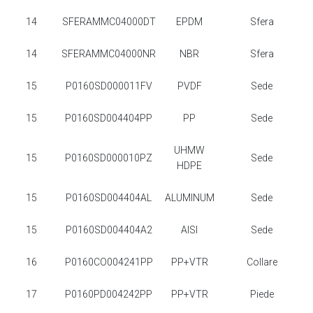
14
SFERAMMC04000DT
EPDM
Sfera
14
SFERAMMC04000NR
NBR
Sfera
15
P0160SD000011FV
PVDF
Sede
15
P0160SD004404PP
PP
Sede
UHMW
15
P0160SD000010PZ
Sede
HDPE
15
P0160SD004404AL
ALUMINUM
Sede
15
P0160SD004404A2
AISI
Sede
16
P0160CO004241PP
PP+VTR
Collare
17
P0160PD004242PP
PP+VTR
Piede