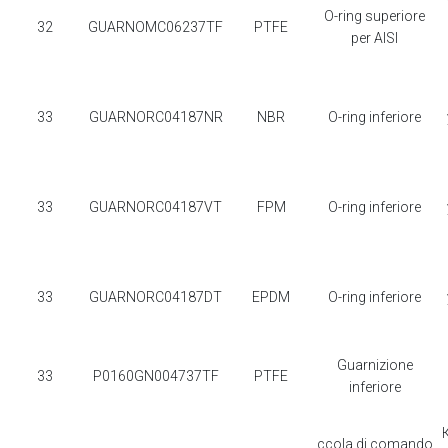
O-ring superiore
32
GUARNOMC06237TF
PTFE
per AISI
33
GUARNORC04187NR
NBR
O-ring inferiore
33
GUARNORC04187VT
FPM
O-ring inferiore
33
GUARNORC04187DT
EPDM
O-ring inferiore
Guarnizione
33
P0160GN004737TF
PTFE
inferiore
ccola di comando