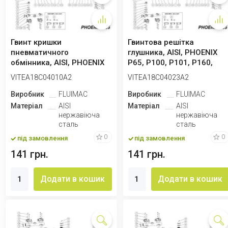
Гвинт кришки
Гвинтова решітка
пневматичного
глушника, AISI, PHOENIX
обмінника, AISI, PHOENIX
P65, P100, P101, P160,
P65, P100, P101, P160,
P250
VITEA18C04010A2
VITEA18C04023A2
P2...
Виробник
FLUIMAC
Виробник
FLUIMAC
Матеріал
AISI
Матеріал
AISI
нержавіюча
нержавіюча
сталь
сталь
0
0
під замовлення
під замовлення
141 грн.
141 грн.
Додати в кошик
Додати в кошик