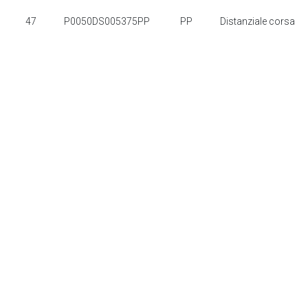
47
P0050DS005375PP
PP
Distanziale corsa