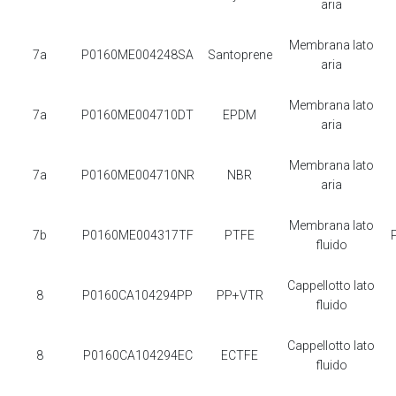
aria
Membrana lato
7a
P0160ME004248SA
Santoprene
aria
Membrana lato
7a
P0160ME004710DT
EPDM
aria
Membrana lato
7a
P0160ME004710NR
NBR
aria
Membrana lato
7b
P0160ME004317TF
PTFE
fluido
Cappellotto lato
8
P0160CA104294PP
PP+VTR
fluido
Cappellotto lato
8
P0160CA104294EC
ECTFE
fluido