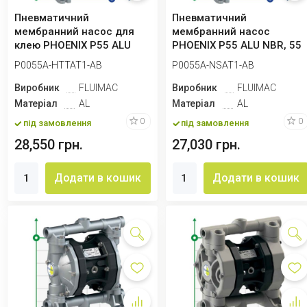
Пневматичний
Пневматичний
мембранний насос для
мембранний насос
клею PHOENIX P55 ALU
PHOENIX P55 ALU NBR, 55
HYTREL+PTFE, 55 л/хв
л/хв для клею
P0055A-HTTAT1-AB
P0055A-NSAT1-AB
Виробник
FLUIMAC
Виробник
FLUIMAC
Матеріал
AL
Матеріал
AL
0
0
під замовлення
під замовлення
28,550 грн.
27,030 грн.
Додати в кошик
Додати в кошик