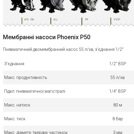
Мембранні насоси Phoenix P50
Пневматичний двомембранний насос 55 л/хв, з'єднання 1/2"
З'єднання
1/2" BSP
Макс. продуктивність
55 л/хв
Підкл. пневматичної магістралі
1/4" BSP
Макс. натиск
80 м
Макс. тиск
8 бар
Макс. діаметр твердих частинок
3 мм