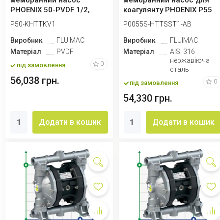
мембранний насос
мембранний насос для
PHOENIX 50-PVDF 1/2,
коагулянту PHOENIX P55
P50-KHTTKV1
AISI316 HYTREL+PTFE,...
P50-KHTTKV1
P0055S-HTTSST1-AB
Виробник
FLUIMAC
Виробник
FLUIMAC
Матеріал
PVDF
Матеріал
AISI 316
нержавіюча
0
під замовлення
сталь
56,038 грн.
0
під замовлення
54,330 грн.
Додати в кошик
Додати в кошик