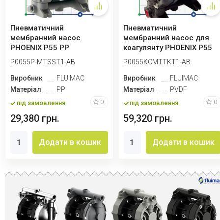
Пневматичний
Пневматичний
мембранний насос
мембранний насос для
PHOENIX P55 PP
коагулянту PHOENIX P55
SANTOPRENE+PTFE, 55 л/
PVDF SANTOPRENE+PTFE...
P0055P-MTSST1-AB
P0055KCMTTKT1-AB
хв для коа...
Виробник
FLUIMAC
Виробник
FLUIMAC
Матеріал
PP
Матеріал
PVDF
0
0
під замовлення
під замовлення
29,380 грн.
59,320 грн.
Додати в кошик
Додати в кошик