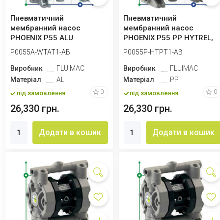
Пневматичний
Пневматичний
мембранний насос
мембранний насос
PHOENIX P55 ALU
PHOENIX P55 PP HYTREL,
SANTOPRENE, 55 л/хв для
55 л/хв для коагулянту
P0055A-WTAT1-AB
P0055P-HTPT1-AB
клею
Виробник
FLUIMAC
Виробник
FLUIMAC
Матеріал
AL
Матеріал
PP
0
0
під замовлення
під замовлення
26,330 грн.
26,330 грн.
Додати в кошик
Додати в кошик