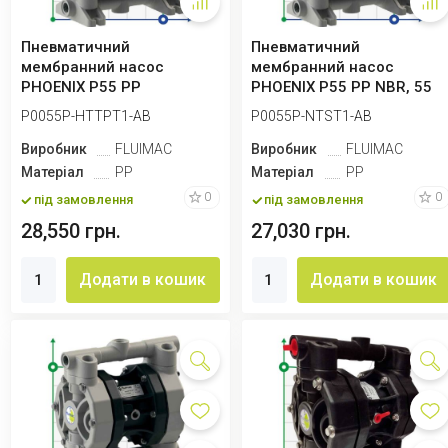
Пневматичний
Пневматичний
мембранний насос
мембранний насос
PHOENIX P55 PP
PHOENIX P55 PP NBR, 55
HYTREL+PTFE, 55 л/хв для
л/хв для коагулянту
P0055P-HTTPT1-AB
P0055P-NTST1-AB
коагулянту
Виробник
FLUIMAC
Виробник
FLUIMAC
Матеріал
PP
Матеріал
PP
0
0
під замовлення
під замовлення
28,550 грн.
27,030 грн.
Додати в кошик
Додати в кошик