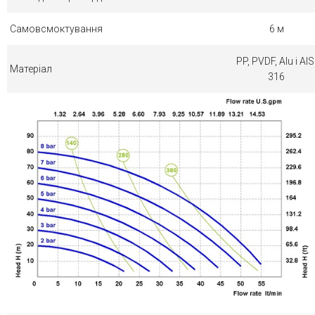
Самовсмоктування
6 м
PP, PVDF, Alu і AIS
Матеріал
316