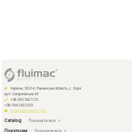
Україна, 35314, Рівненська область, с. Зоря
вул. Сморжівська 45
+38 063 3621231
+38 036 2622033
info@saleindustry.com
Catalog
Показати все
Покупцям
Показати все