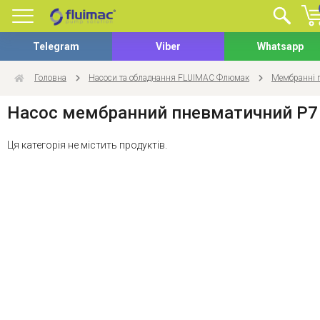
Telegram
Viber
Whatsapp
Головна
Насоси та обладнання FLUIMAC Флюмак
Мембранні 
Насос мембранний пневматичний P7
Ця категорія не містить продуктів.