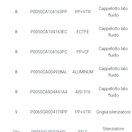
Cappellotto lato
8
P0050CA104163PP
PP+VTR
fluido
Cappellotto lato
8
P0050CA104163EC
ECTFE
fluido
Cappellotto lato
8
P0050CA104163PC
PP+CF
fluido
Cappellotto lato
8
P0050CA004938AL
ALUMINUM
fluido
Cappellotto lato
8
P0050CAR04441A4
AISI 316
fluido
9
P0065GR004170PP
PP+VTR
Griglia silenziatore
Silenziatore