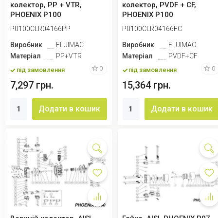
колектор, PP + VTR,
колектор, PVDF + CF,
PHOENIX P100
PHOENIX P100
P0100CLR04166PP
P0100CLR04166FC
Виробник
FLUIMAC
Виробник
FLUIMAC
Матеріал
PP+VTR
Матеріал
PVDF+CF
0
0
під замовлення
під замовлення
7,297 грн.
15,364 грн.
Додати в кошик
Додати в кошик