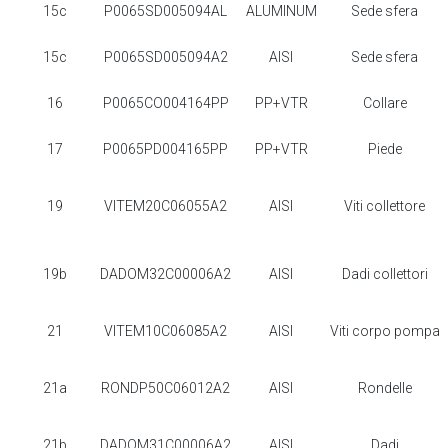
15c
P0065SD005094AL
ALUMINUM
Sede sfera
15c
P0065SD005094A2
AISI
Sede sfera
16
P0065CO004164PP
PP+VTR
Collare
17
P0065PD004165PP
PP+VTR
Piede
19
VITEM20C06055A2
AISI
Viti collettore
19b
DADOM32C00006A2
AISI
Dadi collettori
21
VITEM10C06085A2
AISI
Viti corpo pompa
21a
RONDP50C06012A2
AISI
Rondelle
21b
DADOM31C00006A2
AISI
Dadi