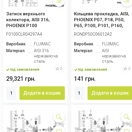
Затиск верхнього
Кільцева прокладка, AISI,
колектора, AISI 316,
PHOENIX P07, P18, P50,
PHOENIX P100
P65, P100, P101, P160,
P250
F0100CLR04297A4
RONDP50C06012A2
Виробник
FLUIMAC
Виробник
FLUIMAC
Матеріал
AISI 316
Матеріал
AISI
нержавіюча
нержавіюча
сталь
сталь
0
0
під замовлення
під замовлення
29,321 грн.
141 грн.
Додати в кошик
Додати в кошик