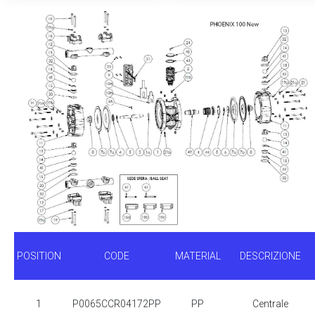
POSITION
CODE
MATERIAL
DESCRIZIONE
1
P0065CCR04172PP
PP
Centrale