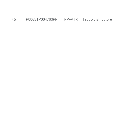
45
P0065TP004703PP
PP+VTR
Tappo distributore