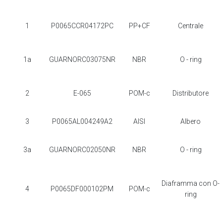
1
P0065CCR04172PC
PP+CF
Centrale
1a
GUARNORC03075NR
NBR
O - ring
2
E-065
POM-c
Distributore
3
P0065AL004249A2
AISI
Albero
3a
GUARNORC02050NR
NBR
O - ring
Diaframma con O-
4
P0065DF000102PM
POM-c
ring