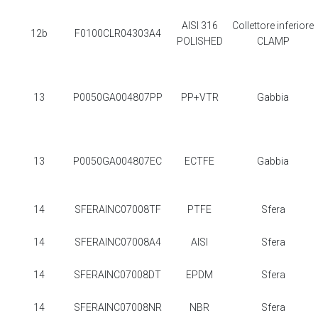
AISI 316
Collettore inferiore
12b
F0100CLR04303A4
POLISHED
CLAMP
13
P0050GA004807PP
PP+VTR
Gabbia
13
P0050GA004807EC
ECTFE
Gabbia
14
SFERAINC07008TF
PTFE
Sfera
14
SFERAINC07008A4
AISI
Sfera
14
SFERAINC07008DT
EPDM
Sfera
14
SFERAINC07008NR
NBR
Sfera