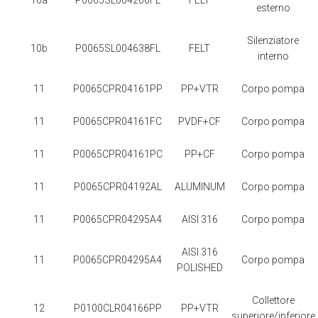
10a
P0065SL004266FL
FELT
esterno
Silenziatore
10b
P0065SL004638FL
FELT
interno
11
P0065CPR04161PP
PP+VTR
Corpo pompa
11
P0065CPR04161FC
PVDF+CF
Corpo pompa
11
P0065CPR04161PC
PP+CF
Corpo pompa
11
P0065CPR04192AL
ALUMINUM
Corpo pompa
11
P0065CPR04295A4
AISI 316
Corpo pompa
AISI 316
11
P0065CPR04295A4
Corpo pompa
POLISHED
Collettore
12
P0100CLR04166PP
PP+VTR
superiore/inferiore