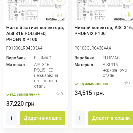
Нижній затиск колектора,
Нижній колектор, AISI 316
AISI 316 POLISHED,
PHOENIX P100
PHOENIX P100
F0100CLR04303A4
P0100CLR04304A4
Виробник
FLUIMAC
Виробник
FLUIMAC
Матеріал
AISI 316
Матеріал
AISI 316
POLISHED
нержавіюча
нержавіюча
сталь
полірована
0
під замовлення
сталь
34,515 грн.
0
під замовлення
37,220 грн.
Додати в кошик
Додати в кошик