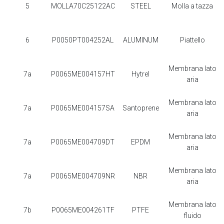
5
MOLLA70C25122AC
STEEL
Molla a tazza
6
P0050PT004252AL
ALUMINUM
Piattello
Membrana lato
7a
P0065ME004157HT
Hytrel
aria
Membrana lato
7a
P0065ME004157SA
Santoprene
aria
Membrana lato
7a
P0065ME004709DT
EPDM
aria
Membrana lato
7a
P0065ME004709NR
NBR
aria
Membrana lato
7b
P0065ME004261TF
PTFE
fluido