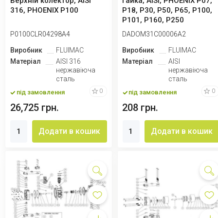
Верхній колектор, AISI
Гайка, AISI, PHOENIX P07,
316, PHOENIX P100
P18, P30, P50, P65, P100,
P101, P160, P250
P0100CLR04298A4
DADOM31C00006A2
Виробник
FLUIMAC
Виробник
FLUIMAC
Матеріал
AISI 316
Матеріал
AISI
нержавіюча
нержавіюча
сталь
сталь
0
0
під замовлення
під замовлення
26,725 грн.
208 грн.
Додати в кошик
Додати в кошик