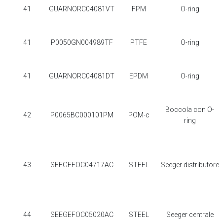
41
GUARNORC04081VT
FPM
O-ring
41
P0050GN004989TF
PTFE
O-ring
41
GUARNORC04081DT
EPDM
O-ring
Boccola con O-
42
P0065BC000101PM
POM-c
ring
43
SEEGEFOC04717AC
STEEL
Seeger distributore
44
SEEGEFOC05020AC
STEEL
Seeger centrale