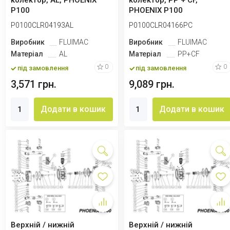
колектор, AL, PHOENIX
колектор, PP + CF,
P100
PHOENIX P100
P0100CLR04193AL
P0100CLR04166PC
Виробник
FLUIMAC
Виробник
FLUIMAC
Матеріал
AL
Матеріал
PP+CF
0
0
під замовлення
під замовлення
3,571 грн.
9,089 грн.
Додати в кошик
Додати в кошик
Верхній / нижній
Верхній / нижній