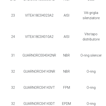
Viti griglia
23
VITEA18C04023A2
AISI
silenziatore
Vite tapo
24
VITEA18C04010A2
AISI
distributore
31
GUARNORC004042NR
NBR
O-ring silencer
32
GUARNORC04143NR
NBR
O-ring
32
GUARNORC04143VT
FPM
O-ring
32
GUARNORC04143DT
EPDM
O-ring