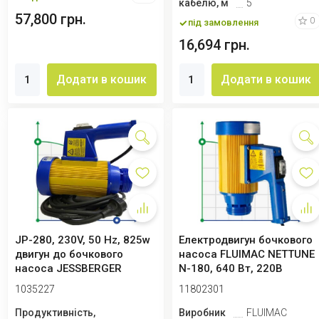
кабелю, м
5
57,800 грн.
0
під замовлення
16,694 грн.
Додати в кошик
Додати в кошик
JP-280, 230V, 50 Hz, 825w
Електродвигун бочкового
двигун до бочкового
насоса FLUIMAC NETTUNE
насоса JESSBERGER
N-180, 640 Вт, 220B
1035227
11802301
Продуктивність,
Виробник
FLUIMAC