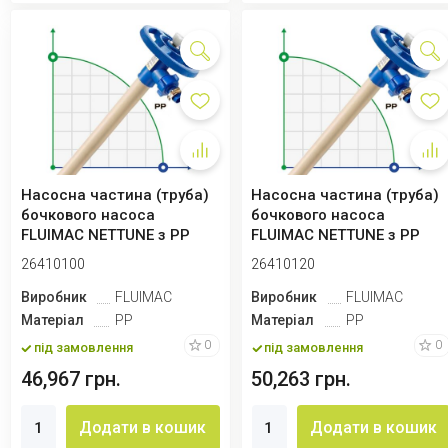
Насосна частина (труба)
Насосна частина (труба)
бочкового насоса
бочкового насоса
FLUIMAC NETTUNE з PP
FLUIMAC NETTUNE з PP
(вал AISI 316),...
(вал AISI 316),...
26410100
26410120
Виробник
FLUIMAC
Виробник
FLUIMAC
Матеріал
PP
Матеріал
PP
0
0
під замовлення
під замовлення
46,967 грн.
50,263 грн.
Додати в кошик
Додати в кошик