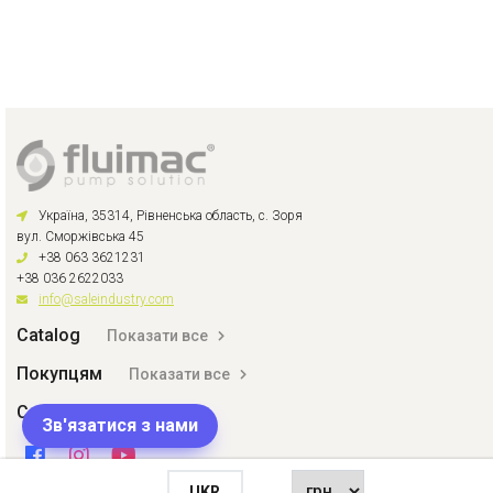
Україна, 35314, Рівненська область, с. Зоря
вул. Сморжівська 45
+38 063 3621231
+38 036 2622033
info@saleindustry.com
Catalog
Показати все
Покупцям
Показати все
Соціальний
Зв'язатися з нами
UKR