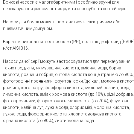
Бочкові насоси є малогабаритними і особливо зручні для
перекачування різноманітних рідин з єврокубів та контейнерів.
Насоси для бочок можуть постачатися з електричним або
пневматичним двигуном.
Варіанти виконання: поліпропілен (PP), полівінілденфторид (PVDF)
н/ст AISI 316.
Насоси даної серії можуть застосовуватися для перекачування
таких продуктів, як мурашина кислота, аміачна вода, борна
кислота, розчини добрив, оцтова кислота концентрацією до 80%,
фотографічні проявники, фруктові соки, їдкі калі, молочна кислот
розчин їдкого натру, фосфорна кислота, мильний розчин, вода,
лимонна кислота, аміак, хромова кислота (до 10%), рідкі добрива,
фотопроявники, фтористоводнева кислота (до 70%), фруктові
кислоти, калійна луг, лужна сода, хлорид міді, молочна кислота,
лужна сода, фосфорна кислота, хлористоводнева кислота,
сірчана кислота (до 80%), дистильована вода.