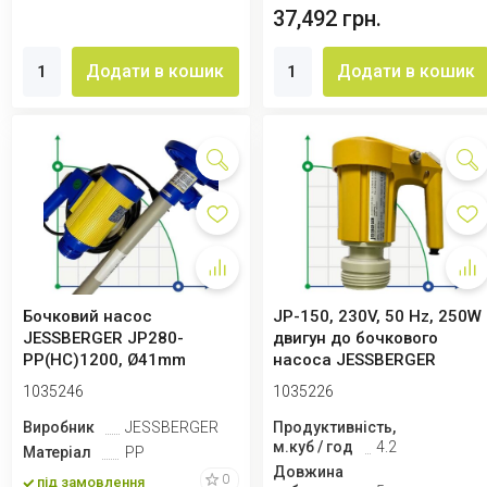
37,492 грн.
Додати в кошик
Додати в кошик
Бочковий насос
JP-150, 230V, 50 Hz, 250W
JESSBERGER JP280-
двигун до бочкового
PP(HC)1200, Ø41mm
насоса JESSBERGER
1035246
1035226
Виробник
JESSBERGER
Продуктивність,
м.куб / год
4.2
Матеріал
PP
Довжина
0
під замовлення