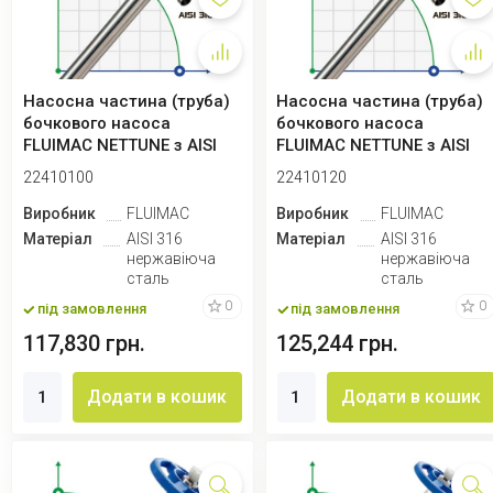
Насосна частина (труба)
Насосна частина (труба)
бочкового насоса
бочкового насоса
FLUIMAC NETTUNE з AISI
FLUIMAC NETTUNE з AISI
316 (вал AISI...
316 (вал AISI...
22410100
22410120
Виробник
FLUIMAC
Виробник
FLUIMAC
Матеріал
AISI 316
Матеріал
AISI 316
нержавіюча
нержавіюча
сталь
сталь
0
0
під замовлення
під замовлення
117,830 грн.
125,244 грн.
Додати в кошик
Додати в кошик