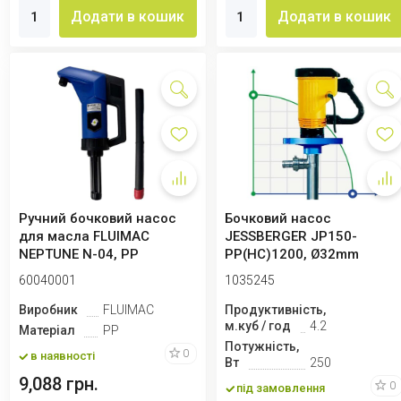
Додати в кошик
Додати в кошик
Ручний бочковий насос
Бочковий насос
для масла FLUIMAC
JESSBERGER JP150-
NEPTUNE N-04, PP
PP(HC)1200, Ø32mm
60040001
1035245
Виробник
FLUIMAC
Продуктивність,
м.куб / год
4.2
Матеріал
PP
Потужність,
0
в наявності
Вт
250
9,088 грн.
0
під замовлення