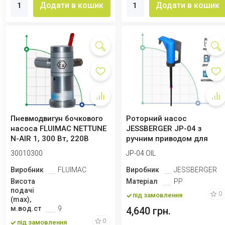
Додати в кошик
Додати в кошик
Пневмодвигун бочкового
Роторний насос
насоса FLUIMAC NETTUNE
JESSBERGER JP-04 з
N-AIR 1, 300 Вт, 220B
ручним приводом для
дизельного палива, анти..
30010300
JP-04 OIL
Виробник
FLUIMAC
Виробник
JESSBERGER
Висота
Матеріал
PP
подачі
0
під замовлення
(max),
м.вод.ст
9
4,640 грн.
0
під замовлення