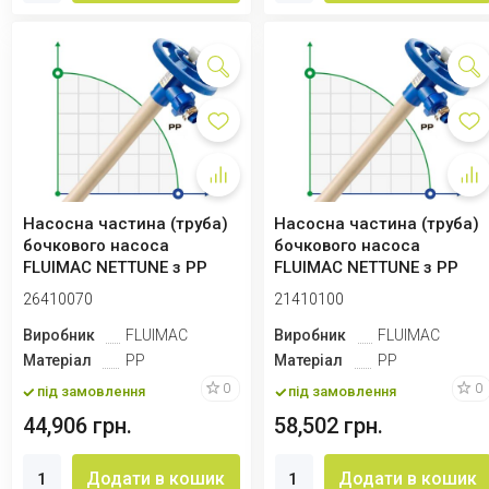
Насосна частина (труба)
Насосна частина (труба)
бочкового насоса
бочкового насоса
FLUIMAC NETTUNE з PP
FLUIMAC NETTUNE з PP
(вал AISI 316),...
(вал HASTELLOY ...
26410070
21410100
Виробник
FLUIMAC
Виробник
FLUIMAC
Матеріал
PP
Матеріал
PP
0
0
під замовлення
під замовлення
44,906 грн.
58,502 грн.
Додати в кошик
Додати в кошик