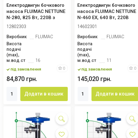
Електродвигун бочкового
Електродвигун бочкового
насоса FLUIMAC NETTUNE
насоса FLUIMAC NETTUNE
N-280, 825 Вт, 220B з
N-460 EX, 640 Вт, 220B
регулюва...
12802303
14602301
Виробник
FLUIMAC
Виробник
FLUIMAC
Висота
Висота
подачі
подачі
(max),
(max),
м.вод.ст
16
м.вод.ст
11
0
0
під замовлення
під замовлення
84,870 грн.
145,020 грн.
Додати в кошик
Додати в кошик