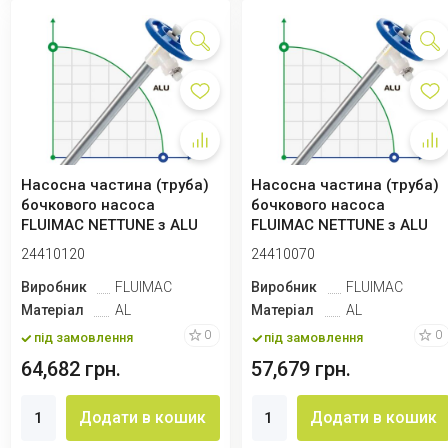
Насосна частина (труба)
Насосна частина (труба)
бочкового насоса
бочкового насоса
FLUIMAC NETTUNE з ALU
FLUIMAC NETTUNE з ALU
(вал AISI 316)...
(вал AISI 316)...
24410120
24410070
Виробник
FLUIMAC
Виробник
FLUIMAC
Матеріал
AL
Матеріал
AL
0
0
під замовлення
під замовлення
64,682 грн.
57,679 грн.
Додати в кошик
Додати в кошик