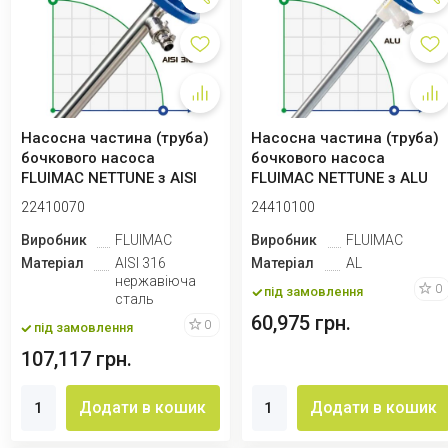
Насосна частина (труба)
Насосна частина (труба)
бочкового насоса
бочкового насоса
FLUIMAC NETTUNE з AISI
FLUIMAC NETTUNE з ALU
316 (вал AISI...
(вал AISI 316)...
22410070
24410100
Виробник
FLUIMAC
Виробник
FLUIMAC
Матеріал
AISI 316
Матеріал
AL
нержавіюча
0
під замовлення
сталь
60,975 грн.
0
під замовлення
107,117 грн.
Додати в кошик
Додати в кошик