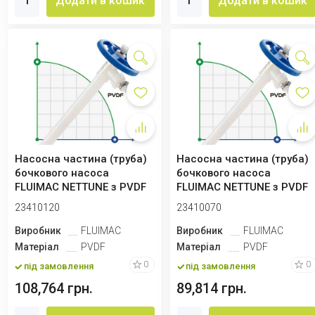
Додати в кошик
Додати в кошик
Насосна частина (труба)
Насосна частина (труба)
бочкового насоса
бочкового насоса
FLUIMAC NETTUNE з PVDF
FLUIMAC NETTUNE з PVDF
(вал HASTELLO...
(вал HASTELLO...
23410120
23410070
Виробник
FLUIMAC
Виробник
FLUIMAC
Матеріал
PVDF
Матеріал
PVDF
0
0
під замовлення
під замовлення
108,764 грн.
89,814 грн.