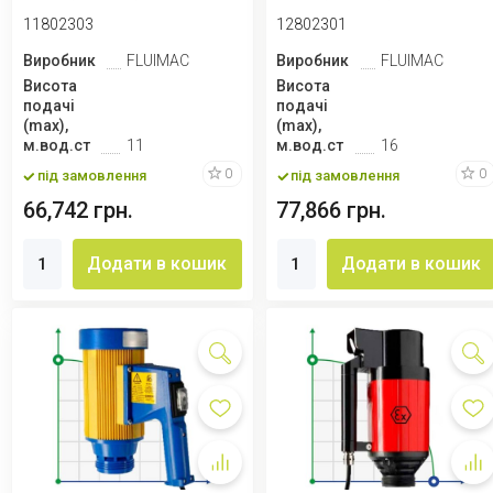
регулюва...
11802303
12802301
Виробник
FLUIMAC
Виробник
FLUIMAC
Висота
Висота
подачі
подачі
(max),
(max),
м.вод.ст
11
м.вод.ст
16
0
0
під замовлення
під замовлення
66,742 грн.
77,866 грн.
Додати в кошик
Додати в кошик