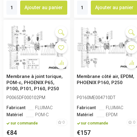
Ajouter au panier
Ajouter au panier
Membrane à joint torique,
Membrane côté air, EPDM,
POM-c, PHOENIX P65,
PHOENIX P160, P250
P100, P101, P160, P250
P0065DF000102PM
P0160ME004710DT
Fabricant
FLUIMAC
Fabricant
FLUIMAC
Matériel
POM-C
Matériel
EPDM
0
0
sur commande
sur commande
€84
€157