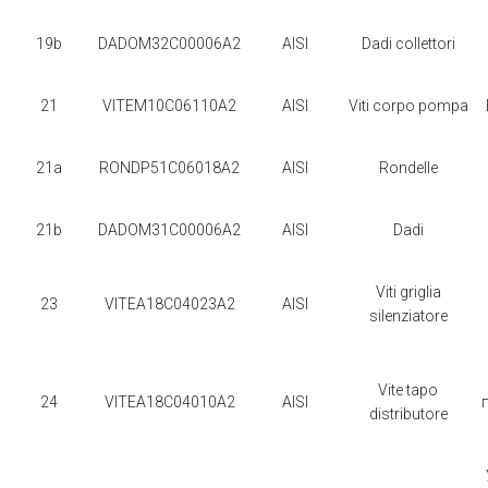
19b
DADOM32C00006A2
AISI
Dadi collettori
21
VITEM10C06110A2
AISI
Viti corpo pompa
21a
RONDP51C06018A2
AISI
Rondelle
21b
DADOM31C00006A2
AISI
Dadi
Viti griglia
23
VITEA18C04023A2
AISI
silenziatore
Vite tapo
24
VITEA18C04010A2
AISI
distributore