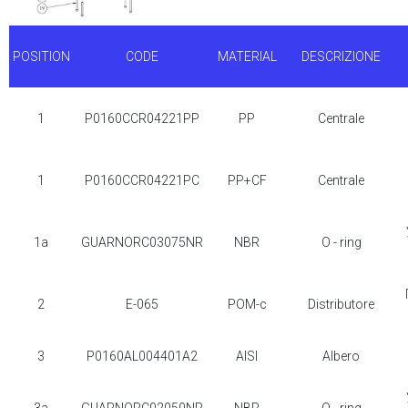
POSITION
CODE
MATERIAL
DESCRIZIONE
1
P0160CCR04221PP
PP
Centrale
1
P0160CCR04221PC
PP+CF
Centrale
1a
GUARNORC03075NR
NBR
O - ring
2
E-065
POM-c
Distributore
3
P0160AL004401A2
AISI
Albero