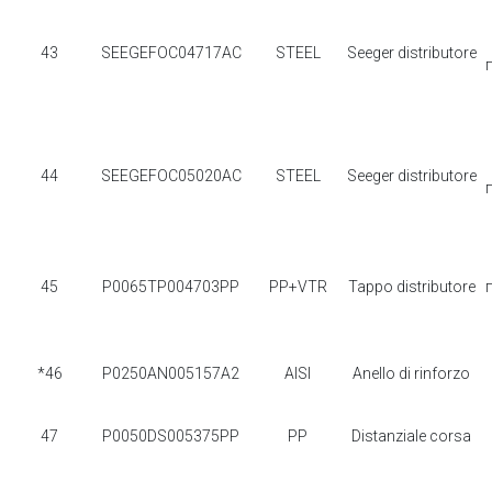
43
SEEGEFOC04717AC
STEEL
Seeger distributore
44
SEEGEFOC05020AC
STEEL
Seeger distributore
45
P0065TP004703PP
PP+VTR
Tappo distributore
*46
P0250AN005157A2
AISI
Anello di rinforzo
47
P0050DS005375PP
PP
Distanziale corsa