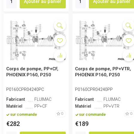
Ajouter au panier
Ajouter au panier
Corps de pompe, PP+CF,
Corps de pompe, PP+VTR,
PHOENIX P160, P250
PHOENIX P160, P250
P0160CPR04240PC
P0160CPR04240PP
Fabricant
FLUIMAC
Fabricant
FLUIMAC
Matériel
PP+CF
Matériel
PP+VTR
0
0
sur commande
sur commande
€282
€189