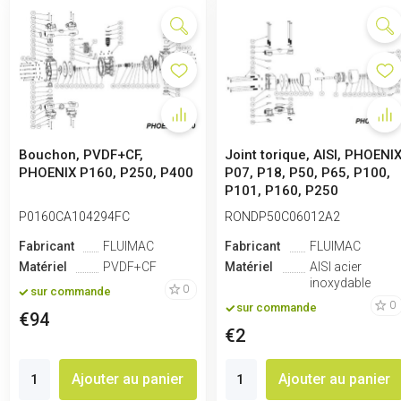
Bouchon, PVDF+CF,
Joint torique, AISI, PHOENI
PHOENIX P160, P250, P400
P07, P18, P50, P65, P100,
P101, P160, P250
P0160CA104294FC
RONDP50C06012A2
Fabricant
FLUIMAC
Fabricant
FLUIMAC
Matériel
PVDF+CF
Matériel
AISI acier
inoxydable
0
sur commande
0
sur commande
€94
€2
Ajouter au panier
Ajouter au panier