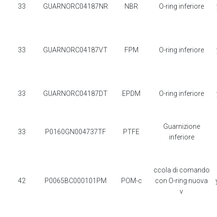
33
GUARNORC04187NR
NBR
O-ring inferiore
33
GUARNORC04187VT
FPM
O-ring inferiore
33
GUARNORC04187DT
EPDM
O-ring inferiore
Guarnizione
33
P0160GN004737TF
PTFE
inferiore
ccola di comando
42
P0065BC000101PM
POM-c
con O-ring nuova
v