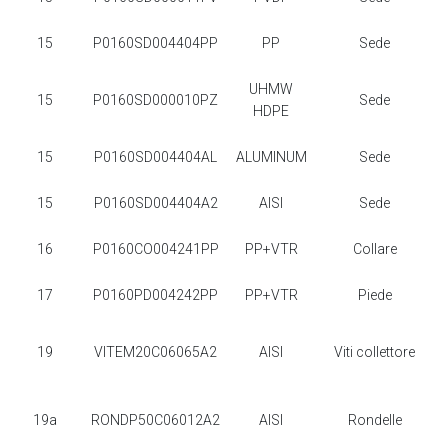
15
P0160SD004404PP
PP
Sede
UHMW
15
P0160SD000010PZ
Sede
HDPE
15
P0160SD004404AL
ALUMINUM
Sede
15
P0160SD004404A2
AISI
Sede
16
P0160CO004241PP
PP+VTR
Collare
17
P0160PD004242PP
PP+VTR
Piede
19
VITEM20C06065A2
AISI
Viti collettore
19a
RONDP50C06012A2
AISI
Rondelle