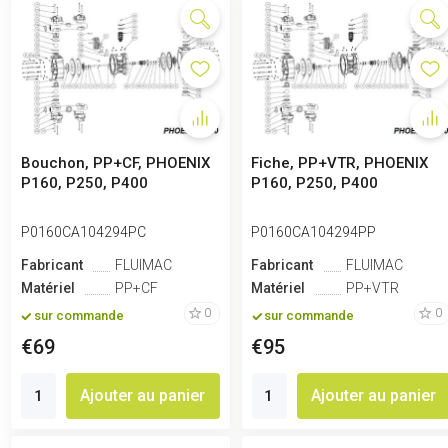
Bouchon, PP+CF, PHOENIX
Fiche, PP+VTR, PHOENIX
P160, P250, P400
P160, P250, P400
P0160CA104294PC
P0160CA104294PP
Fabricant
FLUIMAC
Fabricant
FLUIMAC
Matériel
PP+CF
Matériel
PP+VTR
0
0
sur commande
sur commande
€69
€95
Ajouter au panier
Ajouter au panier