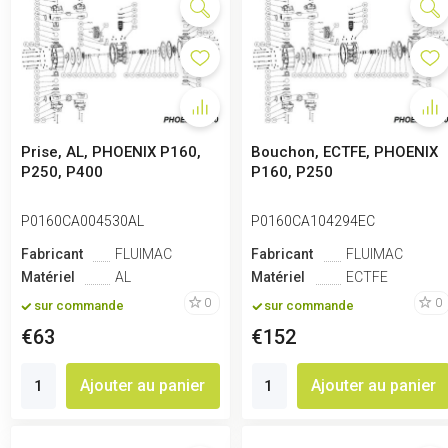
Prise, AL, PHOENIX P160,
Bouchon, ECTFE, PHOENIX
P250, P400
P160, P250
P0160CA004530AL
P0160CA104294EC
Fabricant
FLUIMAC
Fabricant
FLUIMAC
Matériel
AL
Matériel
ECTFE
0
0
sur commande
sur commande
€63
€152
Ajouter au panier
Ajouter au panier