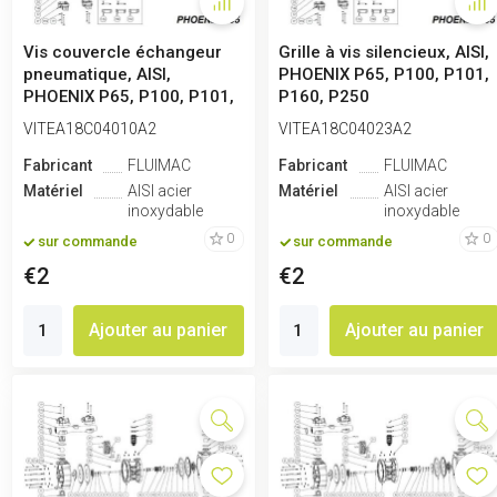
Vis couvercle échangeur
Grille à vis silencieux, AISI,
pneumatique, AISI,
PHOENIX P65, P100, P101,
PHOENIX P65, P100, P101,
P160, P250
P160, P25...
VITEA18C04010A2
VITEA18C04023A2
Fabricant
FLUIMAC
Fabricant
FLUIMAC
Matériel
AISI acier
Matériel
AISI acier
inoxydable
inoxydable
0
0
sur commande
sur commande
€2
€2
Ajouter au panier
Ajouter au panier