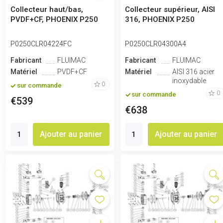
Collecteur haut/bas,
Collecteur supérieur, AISI
PVDF+CF, PHOENIX P250
316, PHOENIX P250
P0250CLR04224FC
P0250CLR04300A4
Fabricant
FLUIMAC
Fabricant
FLUIMAC
Matériel
PVDF+CF
Matériel
AISI 316 acier
inoxydable
0
sur commande
0
sur commande
€539
€638
Ajouter au panier
Ajouter au panier