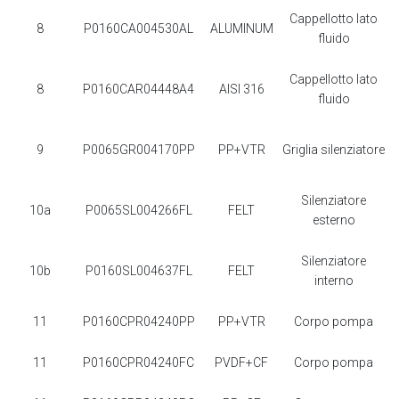
Cappellotto lato
8
P0160CA004530AL
ALUMINUM
fluido
Cappellotto lato
8
P0160CAR04448A4
AISI 316
fluido
9
P0065GR004170PP
PP+VTR
Griglia silenziatore
Silenziatore
10a
P0065SL004266FL
FELT
esterno
Silenziatore
10b
P0160SL004637FL
FELT
interno
11
P0160CPR04240PP
PP+VTR
Corpo pompa
11
P0160CPR04240FC
PVDF+CF
Corpo pompa