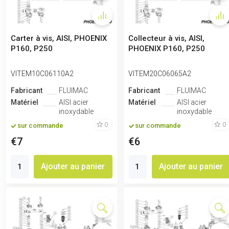
Carter à vis, AISI, PHOENIX
Collecteur à vis, AISI,
P160, P250
PHOENIX P160, P250
VITEM10C06110A2
VITEM20C06065A2
Fabricant
FLUIMAC
Fabricant
FLUIMAC
Matériel
AISI acier
Matériel
AISI acier
inoxydable
inoxydable
0
0
sur commande
sur commande
€7
€6
Ajouter au panier
Ajouter au panier