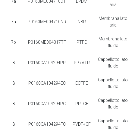
7a
P0160ME004710DT
EPDM
aria
Membrana lato
7a
P0160ME004710NR
NBR
aria
Membrana lato
7b
P0160ME004317TF
PTFE
fluido
Cappellotto lato
8
P0160CA104294PP
PP+VTR
fluido
Cappellotto lato
8
P0160CA104294EC
ECTFE
fluido
Cappellotto lato
8
P0160CA104294PC
PP+CF
fluido
Cappellotto lato
8
P0160CA104294FC
PVDF+CF
fluido