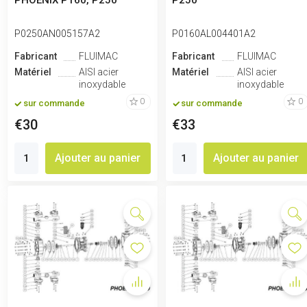
PHOENIX P160, P250
P250
P0250AN005157A2
P0160AL004401A2
Fabricant
FLUIMAC
Fabricant
FLUIMAC
Matériel
AISI acier
Matériel
AISI acier
inoxydable
inoxydable
0
0
sur commande
sur commande
€30
€33
Ajouter au panier
Ajouter au panier