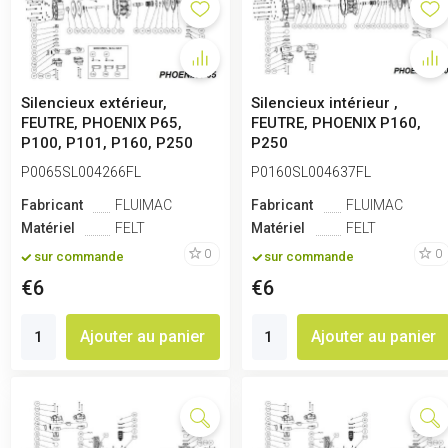
Silencieux extérieur,
Silencieux intérieur ,
FEUTRE, PHOENIX P65,
FEUTRE, PHOENIX P160,
P100, P101, P160, P250
P250
P0065SL004266FL
P0160SL004637FL
Fabricant
FLUIMAC
Fabricant
FLUIMAC
Matériel
FELT
Matériel
FELT
0
0
sur commande
sur commande
€6
€6
Ajouter au panier
Ajouter au panier