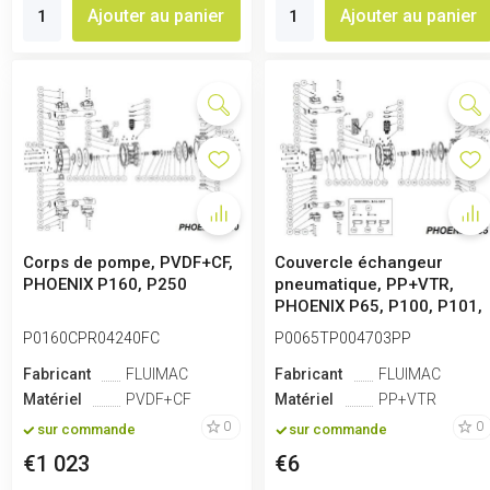
Ajouter au panier
Ajouter au panier
Corps de pompe, PVDF+CF,
Couvercle échangeur
PHOENIX P160, P250
pneumatique, PP+VTR,
PHOENIX P65, P100, P101,
P160, P250
P0160CPR04240FC
P0065TP004703PP
Fabricant
FLUIMAC
Fabricant
FLUIMAC
Matériel
PVDF+CF
Matériel
PP+VTR
0
0
sur commande
sur commande
€1 023
€6