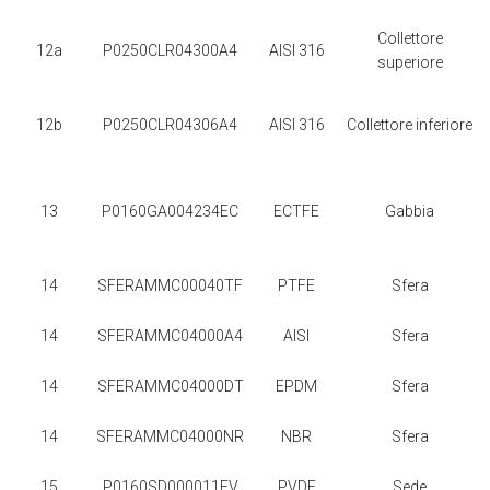
Collettore
12a
P0250CLR04300A4
AISI 316
superiore
12b
P0250CLR04306A4
AISI 316
Collettore inferiore
13
P0160GA004234EC
ECTFE
Gabbia
14
SFERAMMC00040TF
PTFE
Sfera
14
SFERAMMC04000A4
AISI
Sfera
14
SFERAMMC04000DT
EPDM
Sfera
14
SFERAMMC04000NR
NBR
Sfera
15
P0160SD000011FV
PVDF
Sede