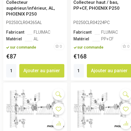
Collecteur
Collecteur haut / bas,
supérieur/inférieur, AL,
PP+CF, PHOENIX P250
PHOENIX P250
P0250CLR04265AL
P0250CLR04224PC
Fabricant
FLUIMAC
Fabricant
FLUIMAC
Matériel
AL
Matériel
PP+CF
0
0
sur commande
sur commande
€87
€168
Ajouter au panier
Ajouter au panier