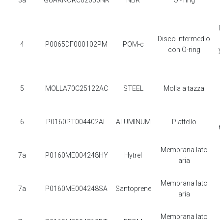
3a
GUARNORC02050NR
NBR
O - ring
Disco intermedio
4
P0065DF000102PM
POM-c
con O-ring
5
MOLLA70C25122AC
STEEL
Molla a tazza
6
P0160PT004402AL
ALUMINUM
Piattello
Membrana lato
7a
P0160ME004248HY
Hytrel
aria
Membrana lato
7a
P0160ME004248SA
Santoprene
aria
Membrana lato