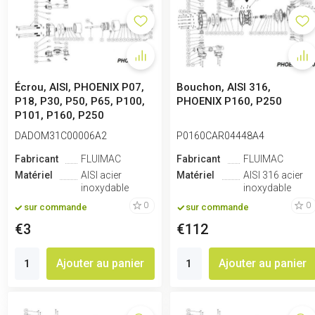
Écrou, AISI, PHOENIX P07,
Bouchon, AISI 316,
P18, P30, P50, P65, P100,
PHOENIX P160, P250
P101, P160, P250
DADOM31C00006A2
P0160CAR04448A4
Fabricant
FLUIMAC
Fabricant
FLUIMAC
Matériel
AISI acier
Matériel
AISI 316 acier
inoxydable
inoxydable
0
0
sur commande
sur commande
€3
€112
Ajouter au panier
Ajouter au panier