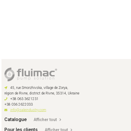
45, rue Smorzhivska, village de Zorya,
région de Rivne, district de Rivne, 35314, Ukraine
+38 063 3621231
+38 036 2622033
info@saleindustry.com
Catalogue
Afficher tout
Pour les clients
Afficher tout