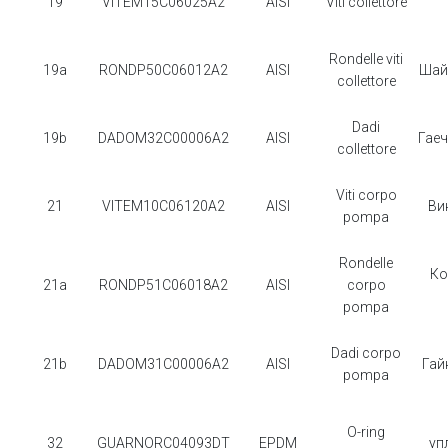
19
VITEM15C06025A2
AISI
Viti collettore
Rondelle viti
19a
RONDP50C06012A2
AISI
Шай
collettore
Dadi
19b
DADOM32C00006A2
AISI
Гае
collettore
Viti corpo
21
VITEM10C06120A2
AISI
Ви
pompa
Rondelle
Ко
21a
RONDP51C06018A2
AISI
corpo
pompa
Dadi corpo
21b
DADOM31C00006A2
AISI
Гай
pompa
O-ring
32
GUARNORC04093DT
EPDM
уп