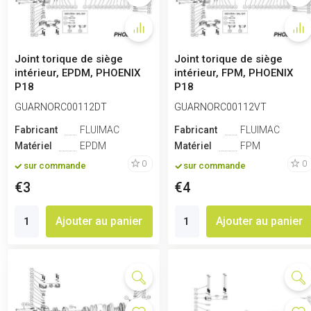
Joint torique de siège
Joint torique de siège
intérieur, EPDM, PHOENIX
intérieur, FPM, PHOENIX
P18
P18
GUARNORC00112DT
GUARNORC00112VT
Fabricant
FLUIMAC
Fabricant
FLUIMAC
Matériel
EPDM
Matériel
FPM
0
0
sur commande
sur commande
€3
€4
Ajouter au panier
Ajouter au panier