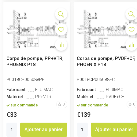
Corps de pompe, PP+VTR,
Corps de pompe, PVDF+CF,
PHOENIX P18
PHOENIX P18
P0018CP005088PP
P0018CP005088FC
Fabricant
FLUIMAC
Fabricant
FLUIMAC
Matériel
PP+VTR
Matériel
PVDF+CF
0
0
sur commande
sur commande
€33
€139
Ajouter au panier
Ajouter au panier