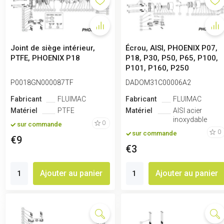
Joint de siège intérieur,
Écrou, AISI, PHOENIX P07,
PTFE, PHOENIX P18
P18, P30, P50, P65, P100,
P101, P160, P250
P0018GN000087TF
DADOM31C00006A2
Fabricant
FLUIMAC
Fabricant
FLUIMAC
Matériel
PTFE
Matériel
AISI acier
inoxydable
0
sur commande
0
sur commande
€9
€3
Ajouter au panier
Ajouter au panier