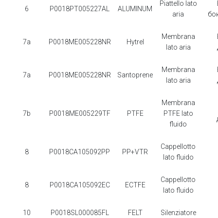
Piattello lato
6
P0018PT005227AL
ALUMINUM
aria
бо
Membrana
7a
P0018ME005228NR
Hytrel
lato aria
Membrana
7a
P0018ME005228NR
Santoprene
lato aria
Membrana
7b
P0018ME005229TF
PTFE
PTFE lato
fluido
Cappellotto
8
P0018CA105092PP
PP+VTR
lato fluido
Cappellotto
8
P0018CA105092EC
ECTFE
lato fluido
10
P0018SL000085FL
FELT
Silenziatore