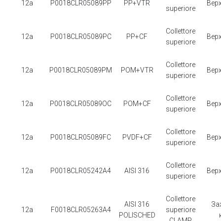
12a
P0018CLR05089PP
PP+VTR
Вер
superiore
Collettore
12a
P0018CLR05089PC
PP+CF
Вер
superiore
Collettore
12a
P0018CLR05089PM
POM+VTR
Вер
superiore
Collettore
12a
P0018CLR05089OC
POM+CF
Вер
superiore
Collettore
12a
P0018CLR05089FC
PVDF+CF
Вер
superiore
Collettore
12a
P0018CLR05242A4
AISI 316
Вер
superiore
Collettore
AISI 316
За
12a
F0018CLR05263A4
superiore
POLISCHED
CLAMP