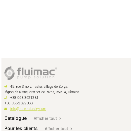
45, rue Smorzhivska, village de Zorya,
région de Rivne, district de Rivne, 35314, Ukraine
+38 063 3621231
+38 036 2622033
info@saleindustry.com
Catalogue
Afficher tout
Pour les clients
Afficher tout