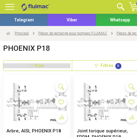
Telegram
Viber
Whatsapp
Principal
Pièces de rechange pour pompes FLUIMAC
Pièces de r
PHOENIX P18
Filtres
0
Arbre, AISI, PHOENIX P18
Joint torique supérieur,