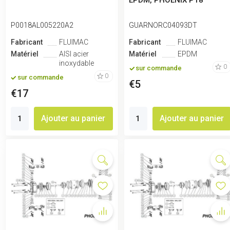
EPDM, PHOENIX P18
P0018AL005220A2
GUARNORC04093DT
Fabricant
FLUIMAC
Fabricant
FLUIMAC
Matériel
AISI acier
Matériel
EPDM
inoxydable
0
sur commande
0
sur commande
€5
€17
Ajouter au panier
Ajouter au panier