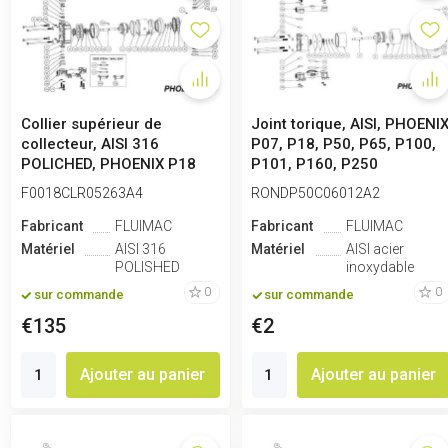
Collier supérieur de
Joint torique, AISI, PHOENI
collecteur, AISI 316
P07, P18, P50, P65, P100,
POLICHED, PHOENIX P18
P101, P160, P250
F0018CLR05263A4
RONDP50C06012A2
Fabricant
FLUIMAC
Fabricant
FLUIMAC
Matériel
AISI 316
Matériel
AISI acier
POLISHED
inoxydable
0
0
sur commande
sur commande
€135
€2
Ajouter au panier
Ajouter au panier