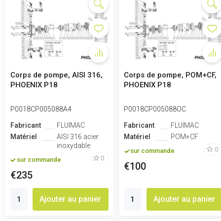
Corps de pompe, AISI 316,
Corps de pompe, POM+CF,
PHOENIX P18
PHOENIX P18
P0018CP005088A4
P0018CP005088OC
Fabricant
FLUIMAC
Fabricant
FLUIMAC
Matériel
AISI 316 acier
Matériel
POM+CF
inoxydable
0
sur commande
0
sur commande
€100
€235
Ajouter au panier
Ajouter au panier