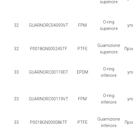
superiore
O-ring
32
GUARNORC04093VT
FPM
уп
superiore
Guarnizione
32
P0018GN005245TF
PTFE
Про
superiore
O-ring
33
GUARNORC00119DT
EPDM
уп
inferiore
O-ring
33
GUARNORC00119VT
FPM
уп
inferiore
Guarnizione
33
P0018GN000086TF
PTFE
Про
inferiore