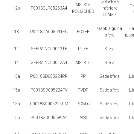
Collettore
AISI 316
Н
12b
F0018CLR05263A4
inferiore
POLISCHED
CLAMP
Gabbia guida
На
13
P0018GA005091EC
ECTFE
sfera
шар
14
SFERAINC00012TF
PTFE
Sfera
14
SFERAINC00012A4
AISI 316
Sfera
15a
P0018SD005224PP
PP
Sede sfera
Ша
15a
P0018SD005224FV
PVDF
Sede sfera
Ша
15a
P0018SD005224PM
POM-C
Sede sfera
Ша
15b
P0018SD000089A4
AISI
Sede sfera
Ша