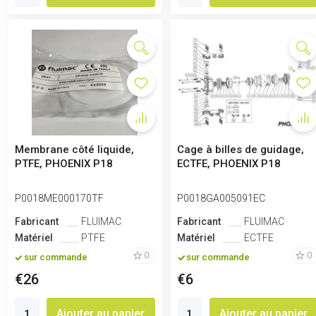
Membrane côté liquide,
Cage à billes de guidage,
PTFE, PHOENIX P18
ECTFE, PHOENIX P18
P0018ME000170TF
P0018GA005091EC
Fabricant
FLUIMAC
Fabricant
FLUIMAC
Matériel
PTFE
Matériel
ECTFE
0
0
sur commande
sur commande
€26
€6
Ajouter au panier
Ajouter au panier