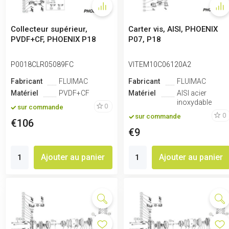
Collecteur supérieur,
Carter vis, AISI, PHOENIX
PVDF+CF, PHOENIX P18
P07, P18
P0018CLR05089FC
VITEM10C06120A2
Fabricant
FLUIMAC
Fabricant
FLUIMAC
Matériel
PVDF+CF
Matériel
AISI acier
inoxydable
0
sur commande
0
sur commande
€106
€9
Ajouter au panier
Ajouter au panier