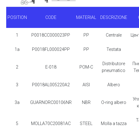
POSITION
CODE
MATERIAL
DESCRIZIONE
1
P0018CC000023PP
PP
Centrale
Цен
1a
P0018FL000024PP
PP
Testata
Distributore
Пн
2
E-018
POM-C
pneumatico
Те
3
P0018AL005220A2
AISI
Albero
Уп
3a
GUARNORC00106NR
NBR
O-ring albero
Т
5
MOLLA70C20081AC
STEEL
Molla a tazza