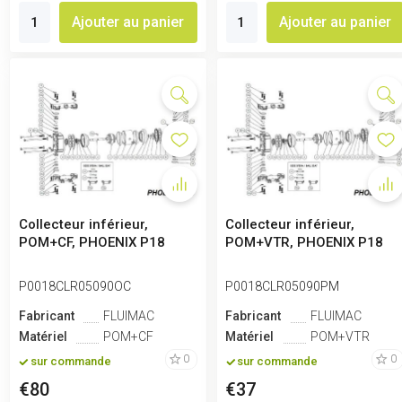
Ajouter au panier
Ajouter au panier
Collecteur inférieur,
Collecteur inférieur,
POM+CF, PHOENIX P18
POM+VTR, PHOENIX P18
P0018CLR05090OC
P0018CLR05090PM
Fabricant
FLUIMAC
Fabricant
FLUIMAC
Matériel
POM+CF
Matériel
POM+VTR
0
0
sur commande
sur commande
€80
€37