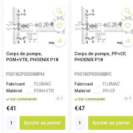
Corps de pompe,
Corps de pompe, PP+CF,
POM+VTR, PHOENIX P18
PHOENIX P18
P0018CP005088PM
P0018CP005088PC
Fabricant
FLUIMAC
Fabricant
FLUIMAC
Matériel
POM+VTR
Matériel
PP+CF
0
0
sur commande
sur commande
€41
€47
Ajouter au panier
Ajouter au panier