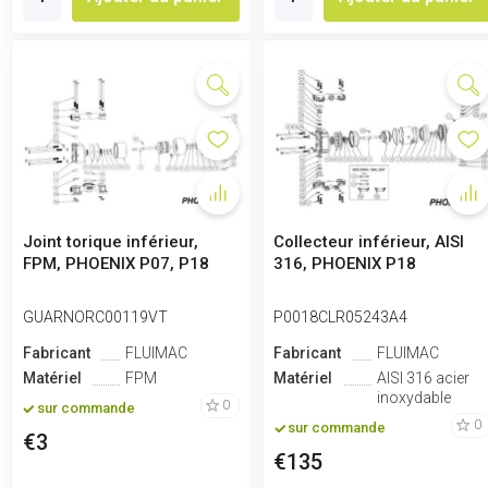
Joint torique inférieur,
Collecteur inférieur, AISI
FPM, PHOENIX P07, P18
316, PHOENIX P18
GUARNORC00119VT
P0018CLR05243A4
Fabricant
FLUIMAC
Fabricant
FLUIMAC
Matériel
FPM
Matériel
AISI 316 acier
inoxydable
0
sur commande
0
sur commande
€3
€135