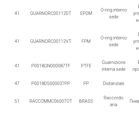
O-ring interno
41
GUARNORC00112DT
EPDM
уп
sede
к
O-ring interno
41
GUARNORC00112VT
FPM
уп
sede
к
Guarnizione
41
P0018GN000087TF
PTFE
interna sede
пр
47
P0018DS000037PP
PP
Distanziale
Raccordo
51
RACCOMMC06007OT
BRASS
Пне
aria