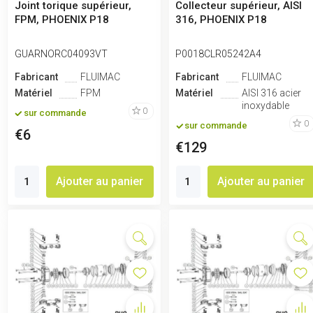
Joint torique supérieur,
Collecteur supérieur, AISI
FPM, PHOENIX P18
316, PHOENIX P18
GUARNORC04093VT
P0018CLR05242A4
Fabricant
FLUIMAC
Fabricant
FLUIMAC
Matériel
FPM
Matériel
AISI 316 acier
inoxydable
0
sur commande
0
sur commande
€6
€129
Ajouter au panier
Ajouter au panier