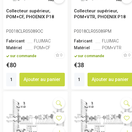
Collecteur supérieur,
Collecteur supérieur,
POM+CF, PHOENIX P18
POM+VTR, PHOENIX P18
P0018CLR05089OC
P0018CLR05089PM
Fabricant
FLUIMAC
Fabricant
FLUIMAC
Matériel
POM+CF
Matériel
POM+VTR
0
0
sur commande
sur commande
€80
€38
Ajouter au panier
Ajouter au panier