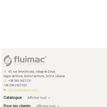
45, rue Smorzhivska, village de Zorya,
région de Rivne, district de Rivne, 35314, Ukraine
+38 063 3621231
+38 036 2622033
info@saleindustry.com
Catalogue
Afficher tout
Pour les clients
Afficher tout