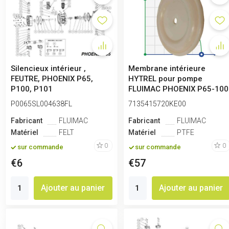
Silencieux intérieur ,
Membrane intérieure
FEUTRE, PHOENIX P65,
HYTREL pour pompe
P100, P101
FLUIMAC PHOENIX P65-100
P0065SL004638FL
7135415720KE00
Fabricant
FLUIMAC
Fabricant
FLUIMAC
Matériel
FELT
Matériel
PTFE
0
0
sur commande
sur commande
€6
€57
Ajouter au panier
Ajouter au panier