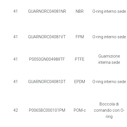
41
GUARNORC04081NR
NBR
O-ring interno sede
41
GUARNORC04081VT
FPM
O-ring interno sede
Guarnizione
41
P0050GN004989TF
PTFE
interna sede
41
GUARNORC04081DT
EPDM
O-ring interno sede
Boccola di
42
P0065BC000101PM
POM-c
comando con O-
ring