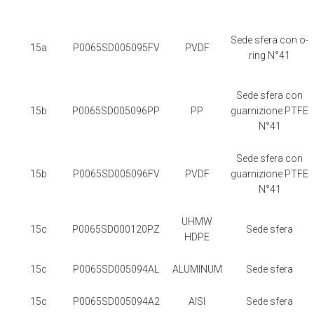
Sede sfera con o-
15a
P0065SD005095FV
PVDF
ring N°41
Sede sfera con
15b
P0065SD005096PP
PP
guarnizione PTFE
N°41
Sede sfera con
15b
P0065SD005096FV
PVDF
guarnizione PTFE
N°41
UHMW
15c
P0065SD000120PZ
Sede sfera
HDPE
15c
P0065SD005094AL
ALUMINUM
Sede sfera
15c
P0065SD005094A2
AISI
Sede sfera