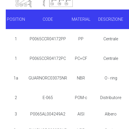
POSITION
CODE
MATERIAL
DESCRIZIONE
1
P0065CCR04172PP
PP
Centrale
1
P0065CCR04172PC
PC+CF
Centrale
1a
GUARNORC03075NR
NBR
O - ring
2
E-065
POM-c
Distributore
3
P0065AL004249A2
AISI
Albero