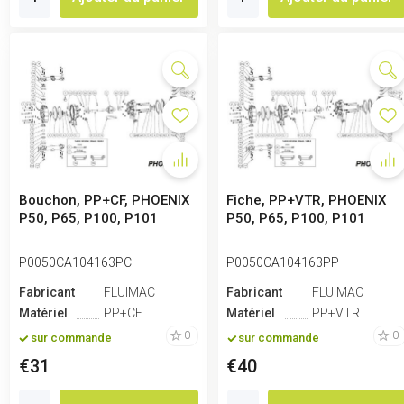
Bouchon, PP+CF, PHOENIX
Fiche, PP+VTR, PHOENIX
P50, P65, P100, P101
P50, P65, P100, P101
P0050CA104163PC
P0050CA104163PP
Fabricant
FLUIMAC
Fabricant
FLUIMAC
Matériel
PP+CF
Matériel
PP+VTR
0
0
sur commande
sur commande
€31
€40