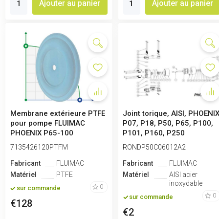
Ajouter au panier
Ajouter au panier
Membrane extérieure PTFE
Joint torique, AISI, PHOENI
pour pompe FLUIMAC
P07, P18, P50, P65, P100,
PHOENIX P65-100
P101, P160, P250
7135426120PTFM
RONDP50C06012A2
Fabricant
FLUIMAC
Fabricant
FLUIMAC
Matériel
PTFE
Matériel
AISI acier
inoxydable
0
sur commande
0
sur commande
€128
€2