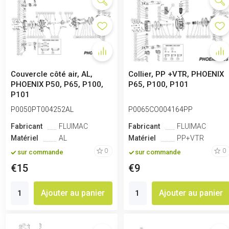
Couvercle côté air, AL,
Collier, PP +VTR, PHOENIX
PHOENIX P50, P65, P100,
P65, P100, P101
P101
P0050PT004252AL
P0065CO004164PP
Fabricant
FLUIMAC
Fabricant
FLUIMAC
Matériel
AL
Matériel
PP+VTR
0
0
sur commande
sur commande
€15
€9
Ajouter au panier
Ajouter au panier