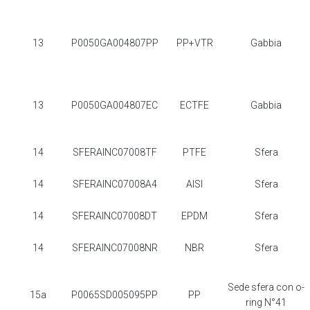
13
P0050GA004807PP
PP+VTR
Gabbia
13
P0050GA004807EC
ECTFE
Gabbia
14
SFERAINC07008TF
PTFE
Sfera
14
SFERAINC07008A4
AISI
Sfera
14
SFERAINC07008DT
EPDM
Sfera
14
SFERAINC07008NR
NBR
Sfera
Sede sfera con o-
15a
P0065SD005095PP
PP
ring N°41