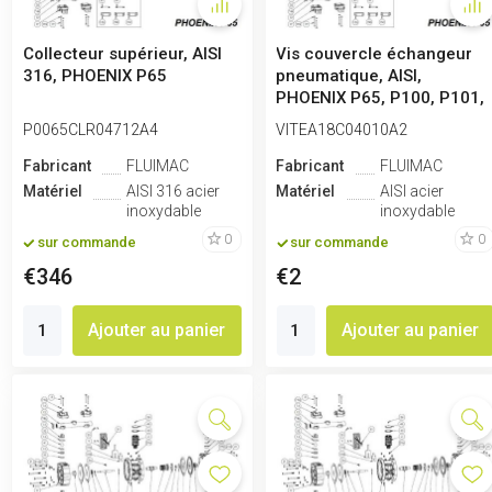
Collecteur supérieur, AISI
Vis couvercle échangeur
316, PHOENIX P65
pneumatique, AISI,
PHOENIX P65, P100, P101,
P160, P25...
P0065CLR04712A4
VITEA18C04010A2
Fabricant
FLUIMAC
Fabricant
FLUIMAC
Matériel
AISI 316 acier
Matériel
AISI acier
inoxydable
inoxydable
0
0
sur commande
sur commande
€346
€2
Ajouter au panier
Ajouter au panier