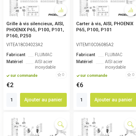
Grille à vis silencieux, AISI,
Carter à vis, AISI, PHOENIX
PHOENIX P65, P100, P101,
P65, P100, P101
P160, P250
VITEA18C04023A2
VITEM10C06085A2
Fabricant
FLUIMAC
Fabricant
FLUIMAC
Matériel
AISI acier
Matériel
AISI acier
inoxydable
inoxydable
0
0
sur commande
sur commande
€2
€6
Ajouter au panier
Ajouter au panier