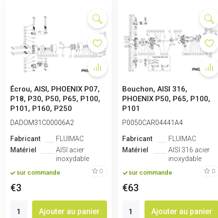
Écrou, AISI, PHOENIX P07,
Bouchon, AISI 316,
P18, P30, P50, P65, P100,
PHOENIX P50, P65, P100,
P101, P160, P250
P101
DADOM31C00006A2
P0050CAR04441A4
Fabricant
FLUIMAC
Fabricant
FLUIMAC
Matériel
AISI acier
Matériel
AISI 316 acier
inoxydable
inoxydable
0
0
sur commande
sur commande
€3
€63
Ajouter au panier
Ajouter au panier