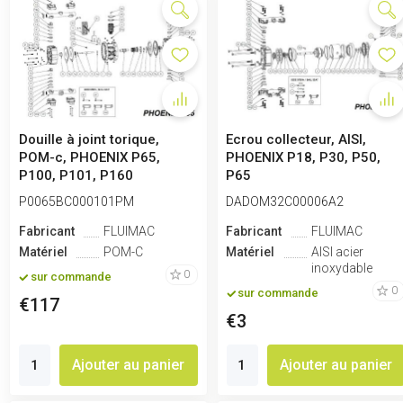
Douille à joint torique,
Ecrou collecteur, AISI,
POM-c, PHOENIX P65,
PHOENIX P18, P30, P50,
P100, P101, P160
P65
P0065BC000101PM
DADOM32C00006A2
Fabricant
FLUIMAC
Fabricant
FLUIMAC
Matériel
POM-C
Matériel
AISI acier
inoxydable
0
sur commande
0
sur commande
€117
€3
Ajouter au panier
Ajouter au panier