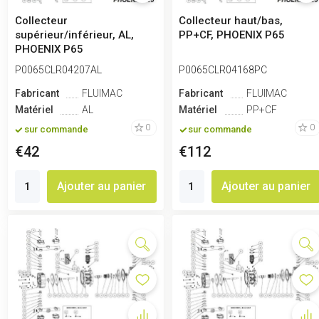
Collecteur
Collecteur haut/bas,
supérieur/inférieur, AL,
PP+CF, PHOENIX P65
PHOENIX P65
P0065CLR04207AL
P0065CLR04168PC
Fabricant
FLUIMAC
Fabricant
FLUIMAC
Matériel
AL
Matériel
PP+CF
0
0
sur commande
sur commande
€42
€112
Ajouter au panier
Ajouter au panier