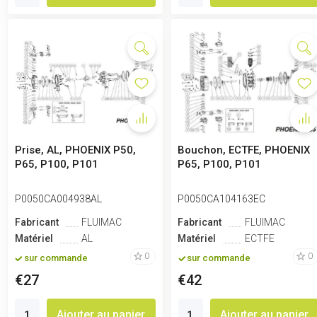
Prise, AL, PHOENIX P50,
Bouchon, ECTFE, PHOENIX
P65, P100, P101
P65, P100, P101
P0050CA004938AL
P0050CA104163EC
Fabricant
FLUIMAC
Fabricant
FLUIMAC
Matériel
AL
Matériel
ECTFE
0
0
sur commande
sur commande
€27
€42
Ajouter au panier
Ajouter au panier