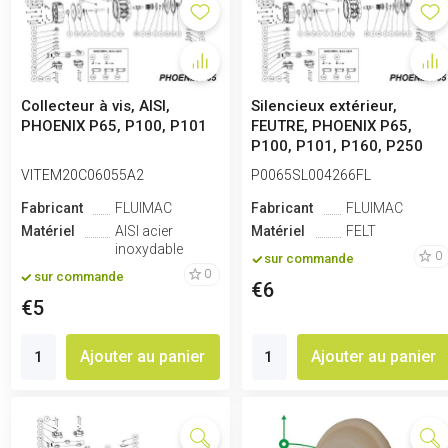
Collecteur à vis, AISI,
Silencieux extérieur,
PHOENIX P65, P100, P101
FEUTRE, PHOENIX P65,
P100, P101, P160, P250
VITEM20C06055A2
P0065SL004266FL
Fabricant
FLUIMAC
Fabricant
FLUIMAC
Matériel
AISI acier
Matériel
FELT
inoxydable
0
sur commande
0
sur commande
€6
€5
Ajouter au panier
Ajouter au panier