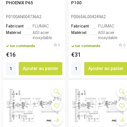
PHOENIX P65
P100
P0100AN004736A2
P0065AL004249A2
Fabricant
FLUIMAC
Fabricant
FLUIMAC
Matériel
AISI acier
Matériel
AISI acier
inoxydable
inoxydable
0
0
sur commande
sur commande
€16
€31
Ajouter au panier
Ajouter au panier