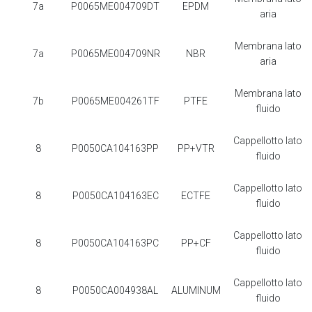
7a
P0065ME004709DT
EPDM
aria
Membrana lato
7a
P0065ME004709NR
NBR
aria
Membrana lato
7b
P0065ME004261TF
PTFE
fluido
Cappellotto lato
8
P0050CA104163PP
PP+VTR
fluido
Cappellotto lato
8
P0050CA104163EC
ECTFE
fluido
Cappellotto lato
8
P0050CA104163PC
PP+CF
fluido
Cappellotto lato
8
P0050CA004938AL
ALUMINUM
fluido