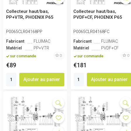
Collecteur haut/bas,
Collecteur haut/bas,
PP+VTR, PHOENIX P65
PVDF+CF, PHOENIX P65
P0065CLR04168PP
P0065CLR04168FC
Fabricant
FLUIMAC
Fabricant
FLUIMAC
Matériel
PP+VTR
Matériel
PVDF+CF
0
0
sur commande
sur commande
€89
€181
Ajouter au panier
Ajouter au panier