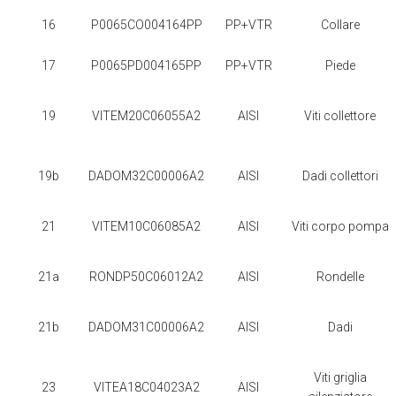
16
P0065CO004164PP
PP+VTR
Collare
17
P0065PD004165PP
PP+VTR
Piede
19
VITEM20C06055A2
AISI
Viti collettore
19b
DADOM32C00006A2
AISI
Dadi collettori
21
VITEM10C06085A2
AISI
Viti corpo pompa
21a
RONDP50C06012A2
AISI
Rondelle
21b
DADOM31C00006A2
AISI
Dadi
Viti griglia
23
VITEA18C04023A2
AISI