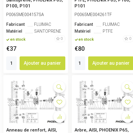
Santoprene, PHOENIX P65,
PTFE, PHOENIX P65, P100,
P100, P101
P101
P0065ME004157SA
P0065ME004261TF
Fabricant
FLUIMAC
Fabricant
FLUIMAC
Matériel
SANTOPRENE
Matériel
PTFE
0
0
en stock
en stock
€37
€80
Ajouter au panier
Ajouter au panier
Anneau de renfort, AISI,
Arbre, AISI, PHOENIX P65,