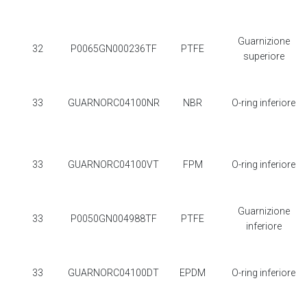
Guarnizione
32
P0065GN000236TF
PTFE
superiore
33
GUARNORC04100NR
NBR
O-ring inferiore
33
GUARNORC04100VT
FPM
O-ring inferiore
Guarnizione
33
P0050GN004988TF
PTFE
inferiore
33
GUARNORC04100DT
EPDM
O-ring inferiore