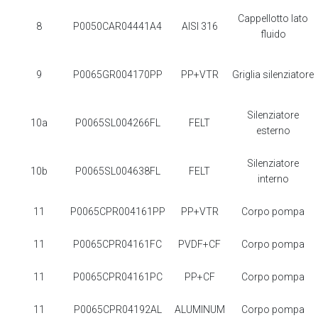
Cappellotto lato
8
P0050CAR04441A4
AISI 316
fluido
9
P0065GR004170PP
PP+VTR
Griglia silenziatore
Silenziatore
10a
P0065SL004266FL
FELT
esterno
Silenziatore
10b
P0065SL004638FL
FELT
interno
11
P0065CPR004161PP
PP+VTR
Corpo pompa
11
P0065CPR04161FC
PVDF+CF
Corpo pompa
11
P0065CPR04161PC
PP+CF
Corpo pompa
11
P0065CPR04192AL
ALUMINUM
Corpo pompa