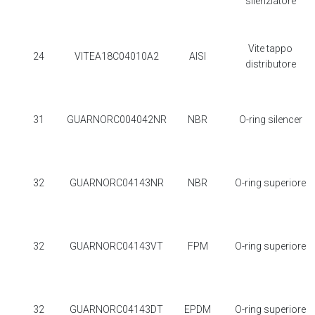
silenziatore
Vite tappo
24
VITEA18C04010A2
AISI
distributore
31
GUARNORC004042NR
NBR
O-ring silencer
32
GUARNORC04143NR
NBR
O-ring superiore
32
GUARNORC04143VT
FPM
O-ring superiore
32
GUARNORC04143DT
EPDM
O-ring superiore