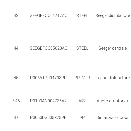
43
SEEGEFOC04717AC
STEEL
Seeger distributore
44
SEEGEFOC05020AC
STEEL
Seeger centrale
45
P0065TP004703PP
PP+VTR
Tappo distributore
* 46
P0100AN004736A2
AISI
Anello di rinforzo
47
P0050DS005375PP
PP
Distanziale corsa