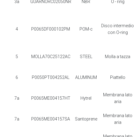
3a
GUARNORC02050NR
NBR
O - ring
Disco intermedio
4
P0065DF000102PM
POM-c
con O-ring
5
MOLLA70C25122AC
STEEL
Molla a tazza
6
P0050PT004252AL
ALUMINUM
Piattello
Membrana lato
7a
P0065ME004157HT
Hytrel
aria
Membrana lato
7a
P0065ME004157SA
Santoprene
aria
Membrana lato