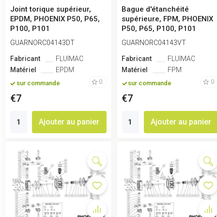
Joint torique supérieur,
Bague d'étanchéité
EPDM, PHOENIX P50, P65,
supérieure, FPM, PHOENIX
P100, P101
P50, P65, P100, P101
GUARNORC04143DT
GUARNORC04143VT
Fabricant
FLUIMAC
Fabricant
FLUIMAC
Matériel
EPDM
Matériel
FPM
0
0
sur commande
sur commande
€7
€7
Ajouter au panier
Ajouter au panier