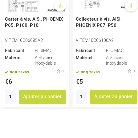
Carter à vis, AISI, PHOENIX
Collecteur à vis, AISI,
P65, P100, P101
PHOENIX P07, P50
VITEM10C06085A2
VITEM10C06100A2
Fabricant
FLUIMAC
Fabricant
FLUIMAC
Matériel
AISI acier
Matériel
AISI acier
inoxydable
inoxydable
0
0
под заказ
под заказ
€6
€5
Ajouter au panier
Ajouter au panier