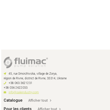
45, rue Smorzhivska, village de Zorya,
région de Rivne, district de Rivne, 35314, Ukraine
+38 063 3621231
+38 036 2622033
info@saleindustry.com
Catalogue
Afficher tout
Pour les clients
Afficher tout