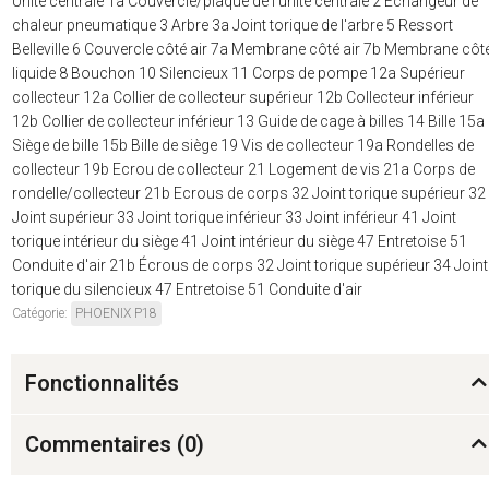
Unité centrale 1a Couvercle/plaque de l'unité centrale 2 Échangeur de
chaleur pneumatique 3 Arbre 3a Joint torique de l'arbre 5 Ressort
Belleville 6 Couvercle côté air 7a Membrane côté air 7b Membrane côt
liquide 8 Bouchon 10 Silencieux 11 Corps de pompe 12a Supérieur
collecteur 12a Collier de collecteur supérieur 12b Collecteur inférieur
12b Collier de collecteur inférieur 13 Guide de cage à billes 14 Bille 15a
Siège de bille 15b Bille de siège 19 Vis de collecteur 19a Rondelles de
collecteur 19b Ecrou de collecteur 21 Logement de vis 21a Corps de
rondelle/collecteur 21b Ecrous de corps 32 Joint torique supérieur 32
Joint supérieur 33 Joint torique inférieur 33 Joint inférieur 41 Joint
torique intérieur du siège 41 Joint intérieur du siège 47 Entretoise 51
Conduite d'air 21b Écrous de corps 32 Joint torique supérieur 34 Joint
torique du silencieux 47 Entretoise 51 Conduite d'air
Catégorie:
PHOENIX P18
Fonctionnalités
Commentaires (
0
)