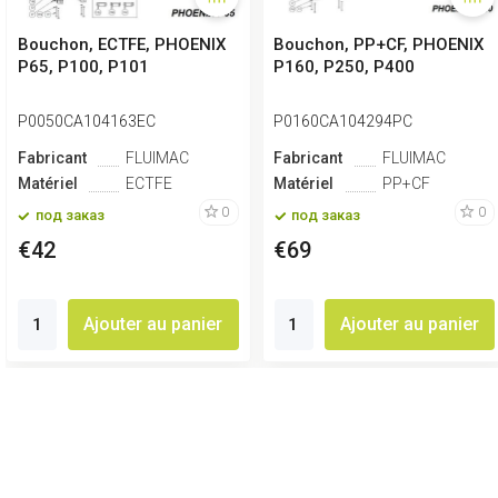
Bouchon, ECTFE, PHOENIX
Bouchon, PP+CF, PHOENIX
P65, P100, P101
P160, P250, P400
P0050CA104163EC
P0160CA104294PC
Fabricant
FLUIMAC
Fabricant
FLUIMAC
Matériel
ECTFE
Matériel
PP+CF
0
0
под заказ
под заказ
€42
€69
Ajouter au panier
Ajouter au panier