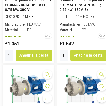
Bomba química de plástico
Bomba química de plástico
FLUIMAC DRAGON 10 PP,
FLUIMAC DRAGON 10 PP,
0,75 kW, 380 V
0,75 kW, 380V, Ex
DR010PDT11MIE-3h
DR010PDT11MIE-3h-Ex
Manufacturero
FLUIMAC
Manufacturero
FLUIMAC
Material
PP
Material
PP
0
0
encargar
encargar
€1 351
€1 542
Añadir a la cesta
Añadir a la cesta