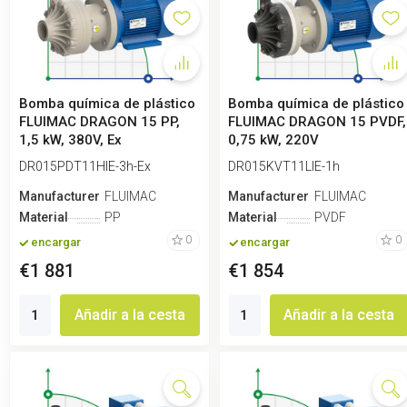
Bomba química de plástico
Bomba química de plástico
FLUIMAC DRAGON 15 PP,
FLUIMAC DRAGON 15 PVDF,
1,5 kW, 380V, Ex
0,75 kW, 220V
DR015PDT11HIE-3h-Ex
DR015KVT11LIE-1h
Manufacturero
FLUIMAC
Manufacturero
FLUIMAC
Material
PP
Material
PVDF
0
0
encargar
encargar
€1 881
€1 854
Añadir a la cesta
Añadir a la cesta