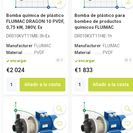
Bomba química de plástico
Bomba de plástico para
FLUIMAC DRAGON 10 PVDF,
bombeo de productos
0,75 kW, 380V, Ex
químicos FLUIMAC
DRAGON 10 PVDF, 1...
DR010KVT11MIE-3h-Ex
DR010KVT11HIE-1h
Manufacturero
FLUIMAC
Manufacturero
FLUIMAC
Material
PVDF
Material
PVDF
0
0
encargar
encargar
€2 024
€1 833
Añadir a la cesta
Añadir a la cesta