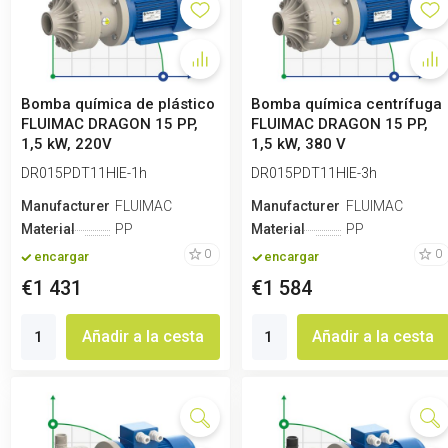
Bomba química de plástico
Bomba química centrífuga
FLUIMAC DRAGON 15 PP,
FLUIMAC DRAGON 15 PP,
1,5 kW, 220V
1,5 kW, 380 V
DR015PDT11HIE-1h
DR015PDT11HIE-3h
Manufacturero
FLUIMAC
Manufacturero
FLUIMAC
Material
PP
Material
PP
0
0
encargar
encargar
€1 431
€1 584
Añadir a la cesta
Añadir a la cesta