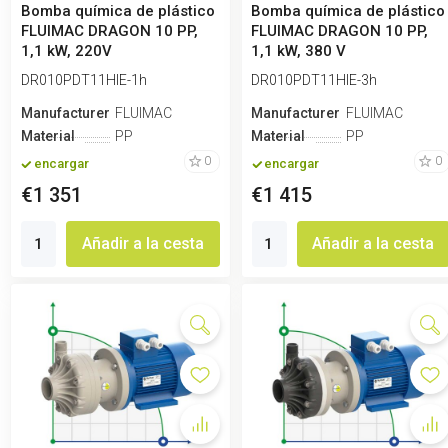
Bomba química de plástico
Bomba química de plástico
FLUIMAC DRAGON 10 PP,
FLUIMAC DRAGON 10 PP,
1,1 kW, 220V
1,1 kW, 380 V
DR010PDT11HIE-1h
DR010PDT11HIE-3h
Manufacturero
FLUIMAC
Manufacturero
FLUIMAC
Material
PP
Material
PP
0
0
encargar
encargar
€1 351
€1 415
Añadir a la cesta
Añadir a la cesta