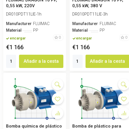
FLUIMAC DRAGON 10 PP,
FLUIMAC DRAGON 10 PP,
0,55 kW, 220V
0,55 kW, 380 V
DR010PDT11LIE-1h
DR010PDT11LIE-3h
Manufacturero
FLUIMAC
Manufacturero
FLUIMAC
Material
PP
Material
PP
0
0
encargar
encargar
€1 166
€1 166
Añadir a la cesta
Añadir a la cesta
Bomba química de plástico
Bomba de plástico para