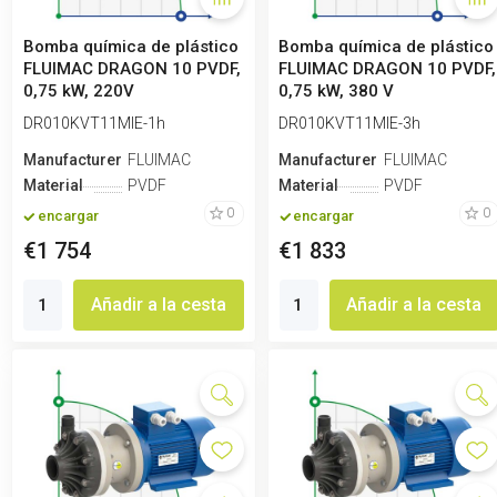
Bomba química de plástico
Bomba química de plástico
FLUIMAC DRAGON 10 PVDF,
FLUIMAC DRAGON 10 PVDF,
0,75 kW, 220V
0,75 kW, 380 V
DR010KVT11MIE-1h
DR010KVT11MIE-3h
Manufacturero
FLUIMAC
Manufacturero
FLUIMAC
Material
PVDF
Material
PVDF
0
0
encargar
encargar
€1 754
€1 833
Añadir a la cesta
Añadir a la cesta