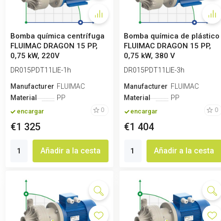
Bomba química centrífuga
Bomba química de plástico
FLUIMAC DRAGON 15 PP,
FLUIMAC DRAGON 15 PP,
0,75 kW, 220V
0,75 kW, 380 V
DR015PDT11LIE-1h
DR015PDT11LIE-3h
Manufacturero
FLUIMAC
Manufacturero
FLUIMAC
Material
PP
Material
PP
0
0
encargar
encargar
€1 325
€1 404
Añadir a la cesta
Añadir a la cesta