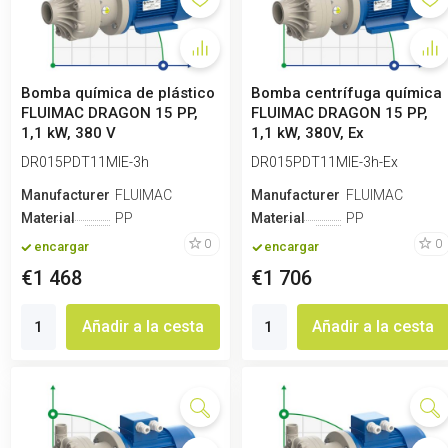
Bomba química de plástico
Bomba centrífuga química
FLUIMAC DRAGON 15 PP,
FLUIMAC DRAGON 15 PP,
1,1 kW, 380 V
1,1 kW, 380V, Ex
DR015PDT11MIE-3h
DR015PDT11MIE-3h-Ex
Manufacturero
FLUIMAC
Manufacturero
FLUIMAC
Material
PP
Material
PP
0
0
encargar
encargar
€1 468
€1 706
Añadir a la cesta
Añadir a la cesta