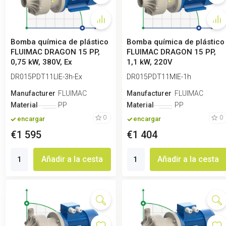
Bomba química de plástico
Bomba química de plástico
FLUIMAC DRAGON 15 PP,
FLUIMAC DRAGON 15 PP,
0,75 kW, 380V, Ex
1,1 kW, 220V
DR015PDT11LIE-3h-Ex
DR015PDT11MIE-1h
Manufacturero
FLUIMAC
Manufacturero
FLUIMAC
Material
PP
Material
PP
0
0
encargar
encargar
€1 595
€1 404
Añadir a la cesta
Añadir a la cesta