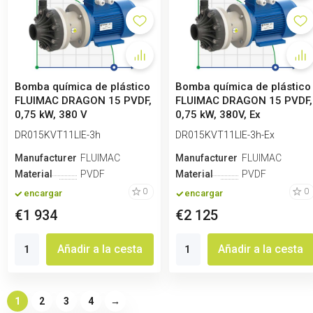
Bomba química de plástico
Bomba química de plástico
FLUIMAC DRAGON 15 PVDF,
FLUIMAC DRAGON 15 PVDF,
0,75 kW, 380 V
0,75 kW, 380V, Ex
DR015KVT11LIE-3h
DR015KVT11LIE-3h-Ex
Manufacturero
FLUIMAC
Manufacturero
FLUIMAC
Material
PVDF
Material
PVDF
0
0
encargar
encargar
€1 934
€2 125
Añadir a la cesta
Añadir a la cesta
1
2
3
4
→