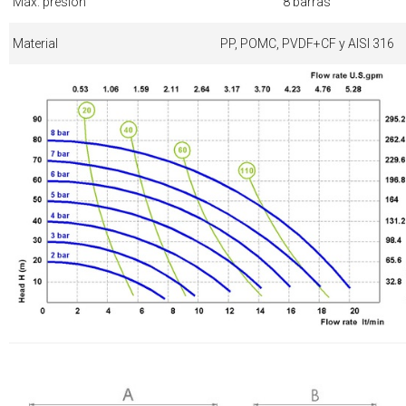
Máx. presión
8 barras
Material
PP, POMC, PVDF+CF y AISI 316