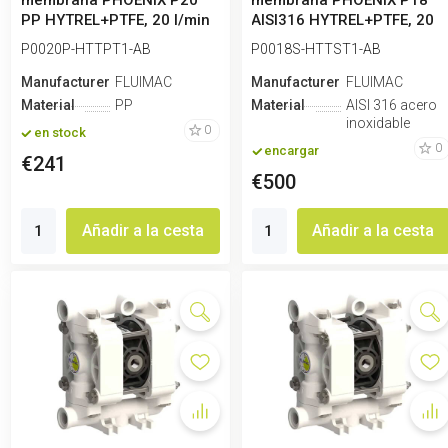
membrana PHOENIX P20
membrana PHOENIX P18
PP HYTREL+PTFE, 20 l/min
AISI316 HYTREL+PTFE, 20
para ácido
l/min para ál...
P0020P-HTTPT1-AB
P0018S-HTTST1-AB
Manufacturero
FLUIMAC
Manufacturero
FLUIMAC
Material
PP
Material
AISI 316 acero
inoxidable
0
en stock
0
encargar
€241
€500
Añadir a la cesta
Añadir a la cesta