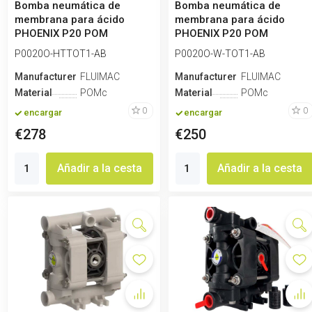
Bomba neumática de
Bomba neumática de
membrana para ácido
membrana para ácido
PHOENIX P20 POM
PHOENIX P20 POM
HYTREL+PTFE, 20 l/min
SANTOPRENE, 20 l/min
P0020O-HTTOT1-AB
P0020O-W-TOT1-AB
Manufacturero
FLUIMAC
Manufacturero
FLUIMAC
Material
POMc
Material
POMc
0
0
encargar
encargar
€278
€250
Añadir a la cesta
Añadir a la cesta