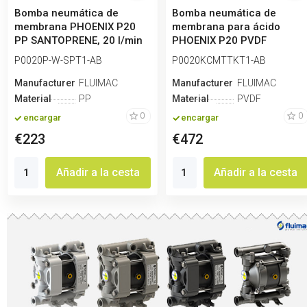
Bomba neumática de
Bomba neumática de
membrana PHOENIX P20
membrana para ácido
PP SANTOPRENE, 20 l/min
PHOENIX P20 PVDF
para ácido
SANTOPRENE+PTFE, 20 l...
P0020P-W-SPT1-AB
P0020KCMTTKT1-AB
Manufacturero
FLUIMAC
Manufacturero
FLUIMAC
Material
PP
Material
PVDF
0
0
encargar
encargar
€223
€472
Añadir a la cesta
Añadir a la cesta