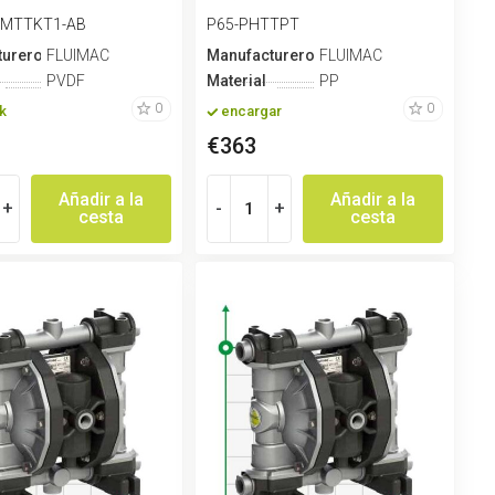
RENE+PT...
CMTTKT1-AB
P65-PHTTPT
turero
FLUIMAC
Manufacturero
FLUIMAC
PVDF
Material
PP
0
0
k
encargar
€363
Añadir a la
Añadir a la
+
-
+
cesta
cesta