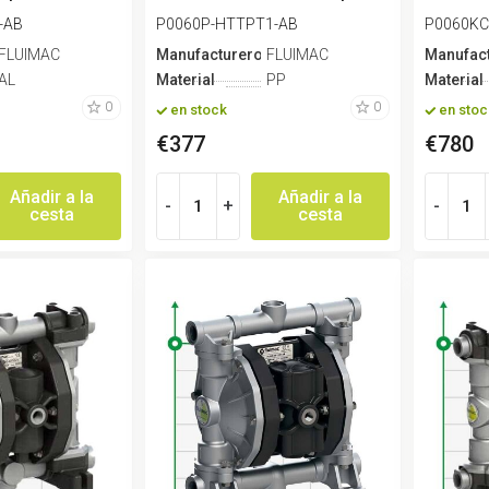
Ac
ácido a...
SANTOP
-AB
P0060P-HTTPT1-AB
P0060K
FLUIMAC
Manufacturero
FLUIMAC
Manufac
AL
Material
PP
Material
0
0
en stock
en stoc
€377
€780
Añadir a la
Añadir a la
-
+
-
cesta
cesta