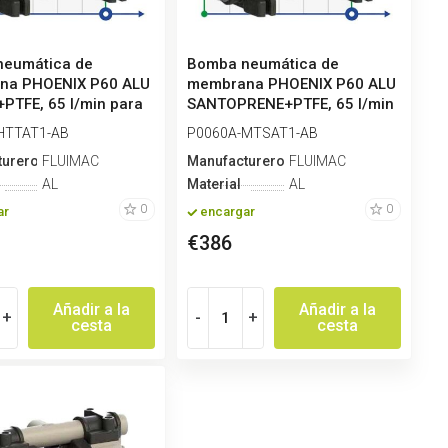
neumática de
Bomba neumática de
na PHOENIX P60 ALU
membrana PHOENIX P60 ALU
PTFE, 65 l/min para
SANTOPRENE+PTFE, 65 l/min
.
para ad...
HTTAT1-AB
P0060A-MTSAT1-AB
turero
FLUIMAC
Manufacturero
FLUIMAC
AL
Material
AL
0
0
ar
encargar
€386
Añadir a la
Añadir a la
+
-
+
cesta
cesta