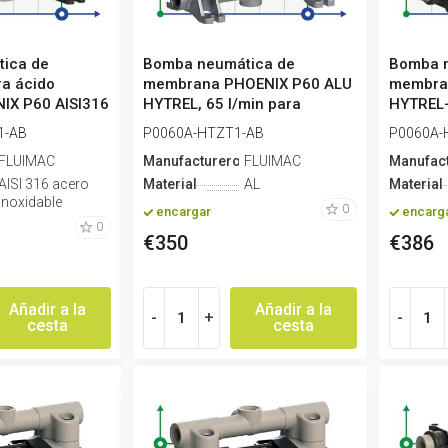
ica de
Bomba neumática de
Bomba 
a ácido
membrana PHOENIX P60 ALU
membra
IX P60 AISI316
HYTREL, 65 l/min para
HYTREL+
adhesivos
adhesi..
1-AB
P0060A-HTZT1-AB
P0060A-
FLUIMAC
Manufacturero
FLUIMAC
Manufac
AISI 316 acero
Material
AL
Material
inoxidable
0
encargar
encarg
0
€350
€386
Añadir a la
Añadir a la
-
+
-
cesta
cesta