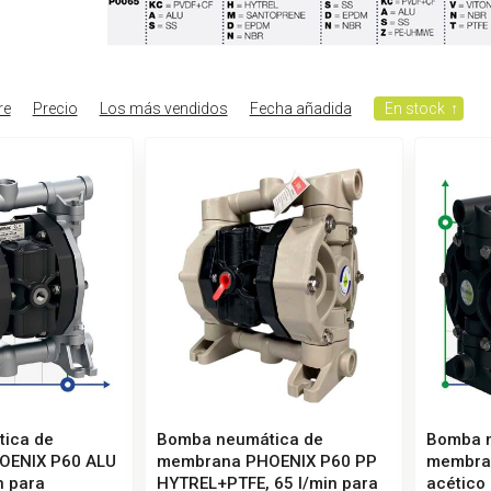
re
Precio
Los más vendidos
Fecha añadida
En stock
↑
ica de
Bomba neumática de
Bomba 
OENIX P60 ALU
membrana PHOENIX P60 PP
membran
n para
HYTREL+PTFE, 65 l/min para
acético