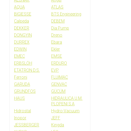
ALUNAK
Angel
AQUA
ATLAS
BIGIESSE
BTS Engineering
Calpeda
DEBEM
DEKKER
Dia Pump
DONGYIN
Dreno
DURREX
Ebara
EDWIN
Ekler
EMEC
EMSE
ERBSLÖH
ERDURO
ETATRON D.S.
EVP
Ferroni
FLUIMAC
GARUDA
GENVAC
GRUNDFOS
GÜCÜM
HAUS
HIDRAULICA U.M.
PLOPENI S.A
Hidrostal
Hydro-Vacuum
Inopor
JEFF
JESSBERGER
Kingda