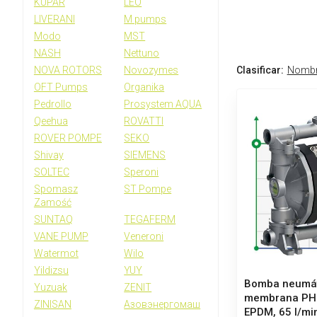
KUPAR
LEO
LIVERANI
M pumps
Modo
MST
NASH
Nettuno
Clasificar:
Nomb
NOVA ROTORS
Novozymes
OFT Pumps
Organika
Pedrollo
Prosystem AQUA
Qeehua
ROVATTI
ROVER POMPE
SEKO
Shivay
SIEMENS
SOLTEC
Speroni
Spomasz
ST Pompe
Zamość
SUNTAQ
TEGAFERM
VANE PUMP
Veneroni
Watermot
Wilo
Yildizsu
YUY
Bomba neumát
Yuzuak
ZENIT
membrana PH
ZINISAN
Азовэнергомаш
EPDM, 65 l/mi