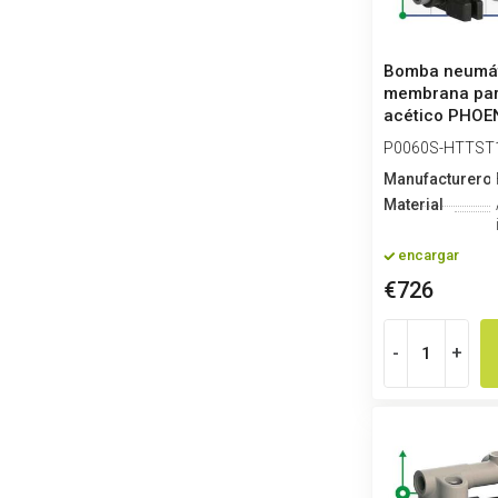
Bomba neumát
membrana par
acético PHOEN
HYTREL+PTF...
P0060S-HTTST
Manufacturero
Material
encargar
€726
-
+