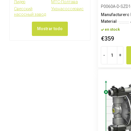
Лидер
МТС-Полтава
adhesivos PV
P0060A-D-SZD1
Свесский
Укрнасоссервис
насосный завод
Manufacturero
Material
Mostrar todo
en stock
€359
-
+