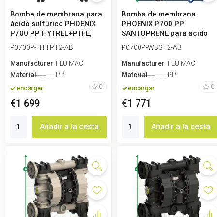
Bomba de membrana para
Bomba de membrana
ácido sulfúrico PHOENIX
PHOENIX P700 PP
P700 PP HYTREL+PTFE,
SANTOPRENE para ácido
700 l/min
sulfúrico, 700 l/min
P0700P-HTTPT2-AB
P0700P-WSST2-AB
Manufacturero
FLUIMAC
Manufacturero
FLUIMAC
Material
PP
Material
PP
0
0
encargar
encargar
€1 699
€1 771
Añadir a la cesta
Añadir a la cesta