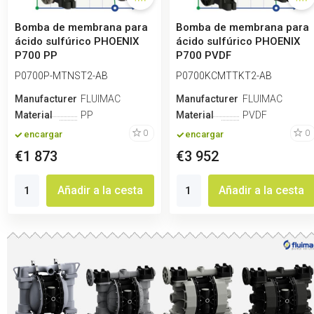
Bomba de membrana para
Bomba de membrana para
ácido sulfúrico PHOENIX
ácido sulfúrico PHOENIX
P700 PP
P700 PVDF
SANTOPRENE+PTFE, 700 l...
SANTOPRENE+PTFE, 700...
P0700P-MTNST2-AB
P0700KCMTTKT2-AB
Manufacturero
FLUIMAC
Manufacturero
FLUIMAC
Material
PP
Material
PVDF
0
0
encargar
encargar
€1 873
€3 952
Añadir a la cesta
Añadir a la cesta