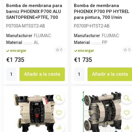
Bomba de membrana para
Bomba de membrana
barniz PHOENIX P700 ALU
PHOENIX P700 PP HYTREL
SANTOPRENE+PTFE, 700
para pintura, 700 l/min
l/min
P0700A-MTSST2-AB
P0700P-HTST2-AB
Manufacturero
FLUIMAC
Manufacturero
FLUIMAC
Material
AL
Material
PP
0
0
encargar
encargar
€1 735
€1 735
Añadir a la cesta
Añadir a la cesta