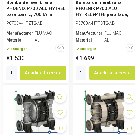
Bomba de membrana
Bomba de membrana
PHOENIX P700 ALU HYTREL
PHOENIX P700 ALU
para barniz, 700 l/min
HYTREL+PTFE para laca,
700 l/min
P0700A-HTZT2-AB
P0700A-HTTST2-AB
Manufacturero
FLUIMAC
Manufacturero
FLUIMAC
Material
AL
Material
AL
0
0
encargar
encargar
€1 533
€1 699
Añadir a la cesta
Añadir a la cesta