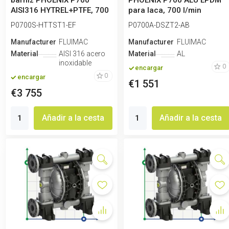
barniz PHOENIX P700
PHOENIX P700 ALU EPDM
AISI316 HYTREL+PTFE, 700
para laca, 700 l/min
l/min
P0700S-HTTST1-EF
P0700A-DSZT2-AB
Manufacturero
FLUIMAC
Manufacturero
FLUIMAC
Material
AISI 316 acero
Material
AL
inoxidable
0
encargar
0
encargar
€1 551
€3 755
Añadir a la cesta
Añadir a la cesta