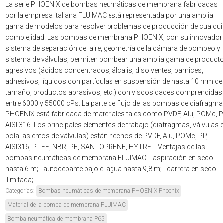
La serie PHOENIX de bombas neumáticas de membrana fabricadas
por la empresa italiana FLUIMAC está representada por una amplia
gama de modelos para resolver problemas de producción de cualqui
complejidad. Las bombas de membrana PHOENIX, con su innovador
sistema de separación del aire, geometría de la cámara de bombeo y
sistema de válvulas, permiten bombear una amplia gama de product
agresivos (ácidos concentrados, álcalis, disolventes, barnices,
adhesivos, líquidos con partículas en suspensión de hasta 10 mm de
tamaño, productos abrasivos, etc.) con viscosidades comprendidas
entre 6000 y 55000 cPs. La parte de flujo de las bombas de diafragma
PHOENIX está fabricada de materiales tales como PVDF, Alu, POMc, P
AISI 316. Los principales elementos de trabajo (diafragmas, válvulas 
bola, asientos de válvulas) están hechos de PVDF, Alu, POMc, PP,
AISI316, PTFE, NBR, PE, SANTOPRENE, HYTREL. Ventajas de las
bombas neumáticas de membrana FLUIMAC: - aspiración en seco
hasta 6 m; - autocebante bajo el agua hasta 9,8 m; - carrera en seco
ilimitada;
Categorías:
Bombas neumáticas de membrana PHOENIX Phoenix
Material de la bomba de membrana FLUIMAC
Bomba neumática de membrana P65