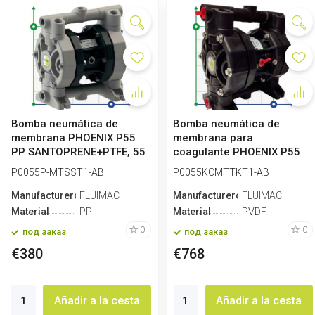
Bomba neumática de
Bomba neumática de
membrana PHOENIX P55
membrana para
PP SANTOPRENE+PTFE, 55
coagulante PHOENIX P55
l/min para coa...
PVDF
P0055P-MTSST1-AB
P0055KCMTTKT1-AB
SANTOPRENE+PTFE,...
Manufacturero
FLUIMAC
Manufacturero
FLUIMAC
Material
PP
Material
PVDF
0
0
под заказ
под заказ
€380
€768
Añadir a la cesta
Añadir a la cesta