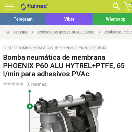
Telegram
Viber
Whatsapp
Principal
Bombas y equipos FLUIMAC Flumac
Bombas neumátic
ATRÁS: BOMBAS NEUMÁTICAS DE MEMBRANA PHOENIX PHOENIX
Bomba neumática de membrana
PHOENIX P60 ALU HYTREL+PTFE, 65
l/min para adhesivos PVAc
(0 reseñas)