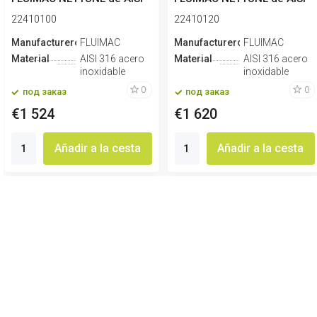
316 (e...
316 (e...
22410100
22410120
Manufacturero
FLUIMAC
Manufacturero
FLUIMAC
Material
AISI 316 acero
Material
AISI 316 acero
inoxidable
inoxidable
0
0
под заказ
под заказ
€1 524
€1 620
Añadir a la cesta
Añadir a la cesta