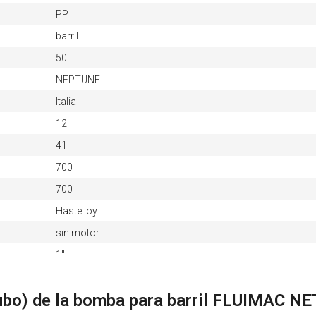
PP
barril
50
NEPTUNE
Italia
12
41
700
700
Hastelloy
sin motor
1"
ubo) de la bomba para barril FLUIMAC 