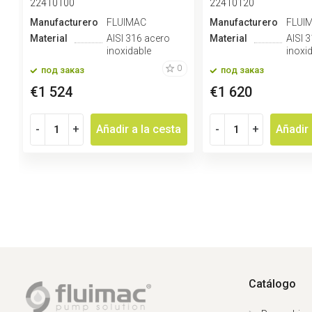
22410100
22410120
Manufacturero
FLUIMAC
Manufacturero
FLUI
Material
AISI 316 acero
Material
AISI 
inoxidable
inoxi
0
под заказ
под заказ
€1 524
€1 620
-
+
Añadir a la cesta
-
+
Añadir 
Catálogo