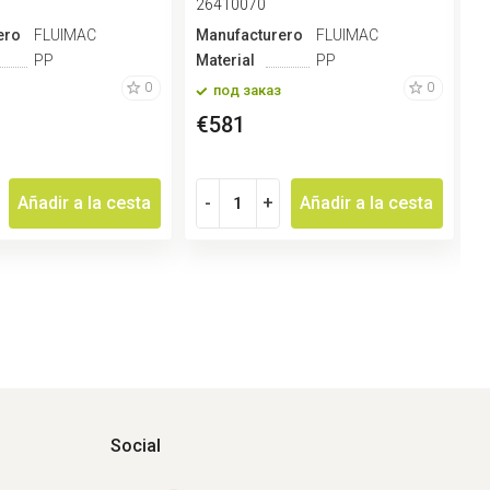
26410070
2
ero
FLUIMAC
Manufacturero
FLUIMAC
M
PP
Material
PP
M
0
0
под заказ
€581
Añadir a la cesta
-
+
Añadir a la cesta
Social