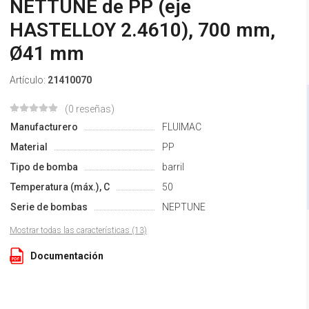
NETTUNE de PP (eje
HASTELLOY 2.4610), 700 mm,
Ø41 mm
Artículo:
21410070
(0 reseñas)
Manufacturero
FLUIMAC
Material
PP
Tipo de bomba
barril
Temperatura (máx.), С
50
Serie de bombas
NEPTUNE
Mostrar todas las características (13)
Documentación