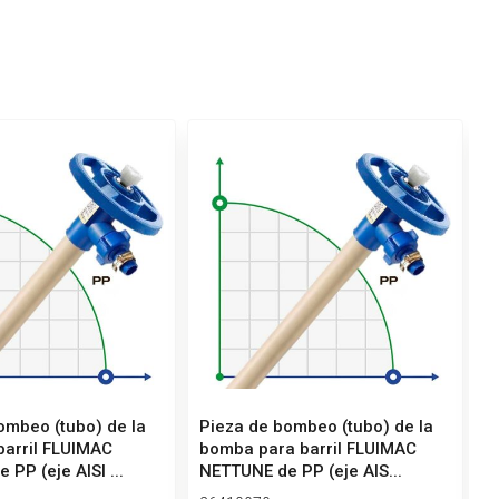
ombeo (tubo) de la
Pieza de bombeo (tubo) de la
P
arril FLUIMAC
bomba para barril FLUIMAC
b
PP (eje AISI ...
NETTUNE de PP (eje AIS...
N