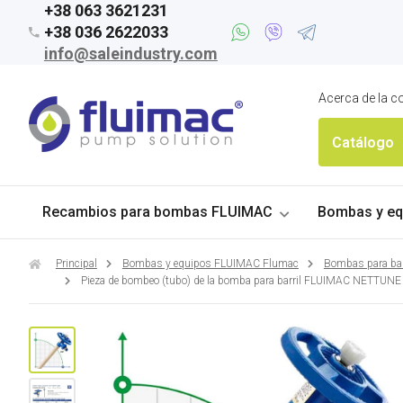
+38 063 3621231
+38 036 2622033
info@saleindustry.com
Acerca de la 
Catálogo
Recambios para bombas FLUIMAC
Bombas y eq
Principal
Bombas y equipos FLUIMAC Flumac
Bombas para ba
Pieza de bombeo (tubo) de la bomba para barril FLUIMAC NETTUN