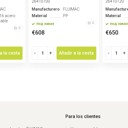
26410100
26410120
MAC
Manufacturero
FLUIMAC
Manufactur
316 acero
Material
PP
Material
dable
0
под заказ
под заказ
0
€608
€650
a la cesta
-
+
Añadir a la cesta
-
+
Para los clientes