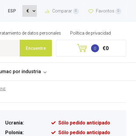
Comparar
Favoritos
ESP
0
0
 tratamiento de datos personales
Política de privacidad
€0
Encuentre
0
umac por industria
UNE
Ucrania:
Sólo pedido anticipado
Polonia:
Sólo pedido anticipado