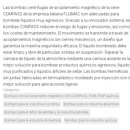
Las bombas centrífugas de acoplamiento magnético de la serie
COMPASS de la empresa italiana FLUIMAC son adecuadas para
bombear líquidos muy agresivos. Gracias a su innovador sistema, la
bombas COMPASS reducen el riesgo de fugas y emisiones, así como
los costes de mantenimiento. El movimiento se transmite a través de
acoplamientos magnéticos sin cierres mecánicos, un diseño que
garantiza la máxima seguridad y eficacia. El líquido bombeado debe
estar limpio y libre de partículas sólidas en suspensión. Separar la
cámara de líquido de la atmósfera mediante una camisa aislante es l
mejor solución para bombear productos químicos agresivos, líquid
muy purificados y líquidos difíciles de sellar. Las bombas herméticas
sin juntas fabricadas en termoplástico moldeado por inyección son l
mejor solución para aplicaciones ligeras.
Categorías:
Bombas con accionamiento magnético CM COMPASS, FMB, FMP química
Bombas para la industria cosmética
Bombas para la industria de pintura
Bombas para el refino de petróleo y la industria petrolera.
Bombas para la industria alimentaria
Bombas para la industria química