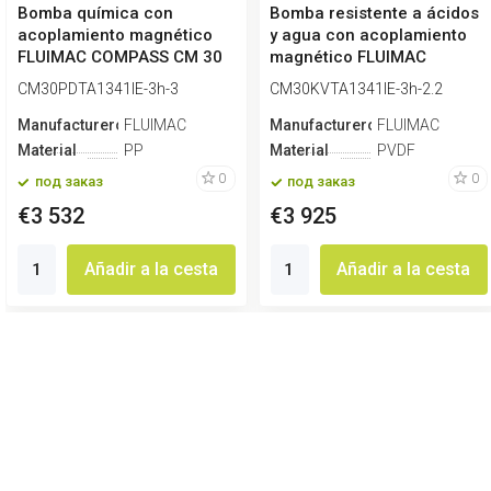
Bomba química con
Bomba resistente a ácidos
acoplamiento magnético
y agua con acoplamiento
FLUIMAC COMPASS CM 30
magnético FLUIMAC
PP, 3 kW, 380V
COMPASS C...
CM30PDTA1341IE-3h-3
CM30KVTA1341IE-3h-2.2
Manufacturero
FLUIMAC
Manufacturero
FLUIMAC
Material
PP
Material
PVDF
0
0
под заказ
под заказ
€3 532
€3 925
Añadir a la cesta
Añadir a la cesta