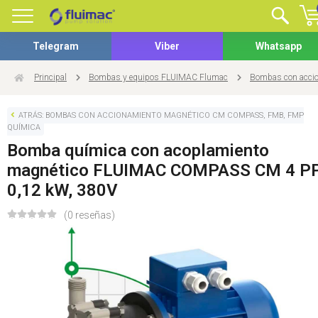
Telegram
Viber
Whatsapp
Principal
Bombas y equipos FLUIMAC Flumac
Bombas con acci
ATRÁS: BOMBAS CON ACCIONAMIENTO MAGNÉTICO CM COMPASS, FMB, FMP
QUÍMICA
Bomba química con acoplamiento
magnético FLUIMAC COMPASS CM 4 PP
0,12 kW, 380V
(0 reseñas)