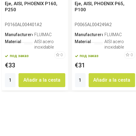
Eje, AISI, PHOENIX P160,
Eje, AISI, PHOENIX P65,
P250
P100
P0160AL004401A2
P0065AL004249A2
Manufacturero
FLUIMAC
Manufacturero
FLUIMAC
Material
AISI acero
Material
AISI acero
inoxidable
inoxidable
0
0
под заказ
под заказ
€33
€31
Añadir a la cesta
Añadir a la cesta