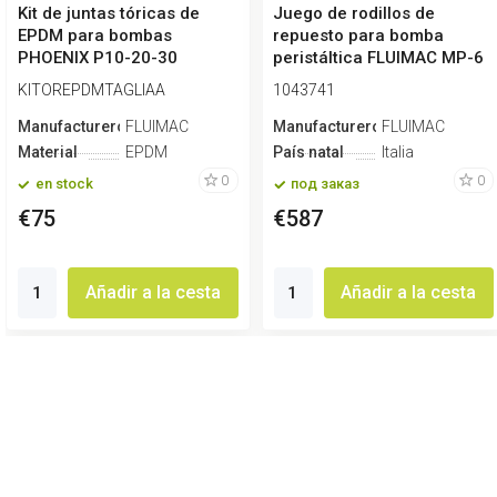
Kit de juntas tóricas de
Juego de rodillos de
EPDM para bombas
repuesto para bomba
PHOENIX P10-20-30
peristáltica FLUIMAC MP-6
Tube d. 12...
KITOREPDMTAGLIAA
1043741
Manufacturero
FLUIMAC
Manufacturero
FLUIMAC
Material
EPDM
País natal
Italia
0
0
en stock
под заказ
€75
€587
Añadir a la cesta
Añadir a la cesta