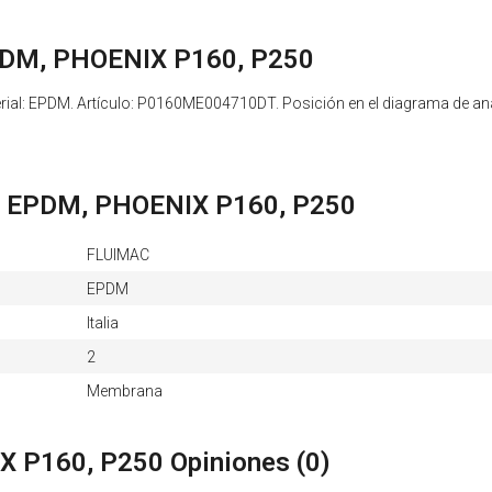
EPDM, PHOENIX P160, P250
ial: EPDM. Artículo: P0160ME004710DT. Posición en el diagrama de aná
re, EPDM, PHOENIX P160, P250
FLUIMAC
EPDM
Italia
2
Membrana
X P160, P250 Opiniones (
0
)