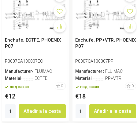
Enchufe, ECTFE, PHOENIX
Enchufe, PP+VTR, PHOENIX
P07
P07
P0007CA100007EC
P0007CA100007PP
Manufacturero
FLUIMAC
Manufacturero
FLUIMAC
Material
ECTFE
Material
PP+VTR
0
0
под заказ
под заказ
€12
€18
Añadir a la cesta
Añadir a la cesta