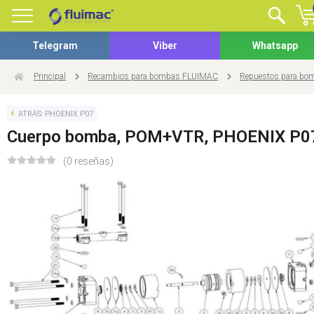
Telegram
Viber
Whatsapp
Principal
Recambios para bombas FLUIMAC
Repuestos para b
ATRÁS: PHOENIX P07
Cuerpo bomba, POM+VTR, PHOENIX P0
(0 reseñas)