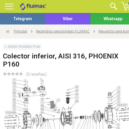
Telegram
Viber
Whatsapp
Principal
Recambios para bombas FLUIMAC
Repuestos para b
ATRÁS: PHOENIX P160
Colector inferior, AISI 316, PHOENIX
P160
(0 reseñas)