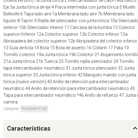
(nueva versión) 1a Junta tórica 2 Intercambiador de calor neumático 
Eje 3a Junta tórica de eje 4 Placa intermedia con junta tórica 5 Muelle
Belleville 6 Tapa lado aire 7a Membrana lado aire 7b Membrana lado
líquido 8 Tapón 9 Rejilla del silenciador con junta tórica 10a Silenciad
exterior 10b Silenciador interior 11 Carcasa de la bomba 12 Colector
superior/inferior 12a Colector superior 12b Colector inferior 12a
Abrazadera del colector superior 12b Abrazadera del colector inferior
13 Guía de bola 14 Bola 15 Bola de asiento 16 Collarín 17 Pata 19
Tornillo colector 19a Junta tórica 19b Colector 21 Alojamiento tornill
21a Junta tórica 21b Tuerca 23 Tornillo rejilla silenciador 24 Tornillo
tapa intercambiador neumático 31 Junta tórica silenciador 32 Junta
tórica superior 33 Junta tórica inferior 42 Manguito mando con junta
tórica (nuevo versión) 43 Anillo de retención para intercambiador
neumático 44 Anillo de retención para intercambiador neumático 45
Tapa para intercambiador neumático *46 Anillo de refuerzo 47 Junta 
carrera
Categoría:
PHOENIX P160
Características