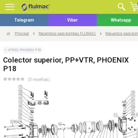
Telegram
Viber
Whatsapp
Principal
Recambios para bombas FLUIMAC
Repuestos para b
ATRÁS: PHOENIX P18
Colector superior, PP+VTR, PHOENIX
P18
(0 reseñas)