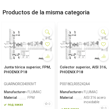
Productos de la misma categoria
Junta tórica superior, FPM,
Colector superior, AISI 316,
PHOENIX P18
PHOENIX P18
GUARNORC04093VT
P0018CLR05242A4
Manufacturero
FLUIMAC
Manufacturero
FLUIMAC
Material
FPM
Material
AISI 316 acero
inoxidable
0
под заказ
0
под заказ