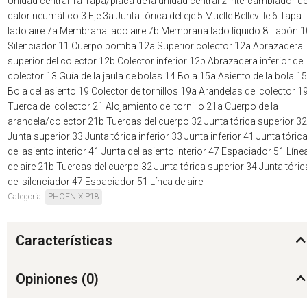
Unidad central 1a Tapa/placa de la unidad central 2 Intercambiador d
calor neumático 3 Eje 3a Junta tórica del eje 5 Muelle Belleville 6 Tapa
lado aire 7a Membrana lado aire 7b Membrana lado líquido 8 Tapón 1
Silenciador 11 Cuerpo bomba 12a Superior colector 12a Abrazadera
superior del colector 12b Colector inferior 12b Abrazadera inferior del
colector 13 Guía de la jaula de bolas 14 Bola 15a Asiento de la bola 1
Bola del asiento 19 Colector de tornillos 19a Arandelas del colector 1
Tuerca del colector 21 Alojamiento del tornillo 21a Cuerpo de la
arandela/colector 21b Tuercas del cuerpo 32 Junta tórica superior 32
Junta superior 33 Junta tórica inferior 33 Junta inferior 41 Junta tóric
del asiento interior 41 Junta del asiento interior 47 Espaciador 51 Líne
de aire 21b Tuercas del cuerpo 32 Junta tórica superior 34 Junta tóric
del silenciador 47 Espaciador 51 Línea de aire
Categoría:
PHOENIX P18
Características
Opiniones (
0
)