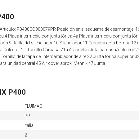
P400
 Artículo: P0400CO000079PP. Posición en el esquema de desmontaje: 1
a 4 Placa intermedia con junta tórica 4a Placa intermedia con junta tóric
apón 9 Rejilla del silenciador 10 Silenciador 11 Carcasa de la bomba 12 C
lo Colector 21 Tornillo Carcasa 21a Arandelas de la carcasa/colector 21b 
Tornillo de la tapa del intercambiador de aire 32 Junta tórica superior 33 
para unidad central 45 Air cover aprox. Mennik 47 Junta
NIX P400
FLUIMAC
PP
Italia
2