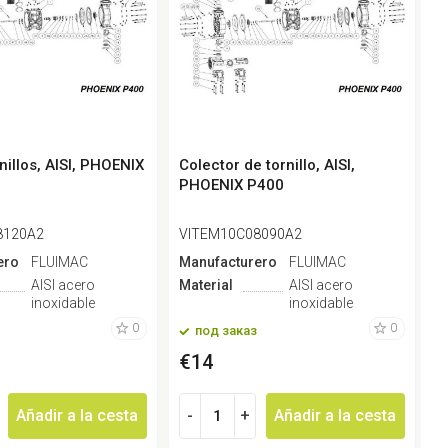
nillos, AISI, PHOENIX
Colector de tornillo, AISI,
C
PHOENIX P400
P
8120A2
VITEM10C08090A2
P
ero
FLUIMAC
Manufacturero
FLUIMAC
M
AISI acero
Material
AISI acero
M
inoxidable
inoxidable
0
0
под заказ
€14
Añadir a la cesta
-
+
Añadir a la cesta