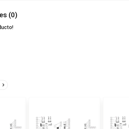
es (
0
)
ducto!