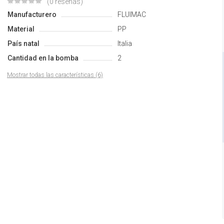
(0 reseñas)
Manufacturero
FLUIMAC
Material
PP
País natal
Italia
Cantidad en la bomba
2
Mostrar todas las características (6)