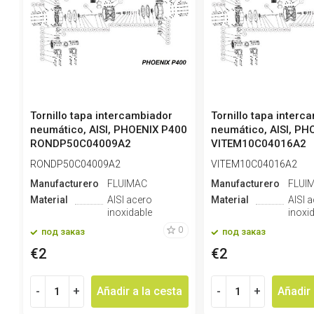
Tornillo tapa intercambiador
Tornillo tapa interc
neumático, AISI, PHOENIX P400
neumático, AISI, PH
RONDP50C04009A2
VITEM10C04016A2
RONDP50C04009A2
VITEM10C04016A2
Manufacturero
FLUIMAC
Manufacturero
FLUI
Material
AISI acero
Material
AISI 
inoxidable
inoxi
0
под заказ
под заказ
€2
€2
-
+
Añadir a la cesta
-
+
Añadir 