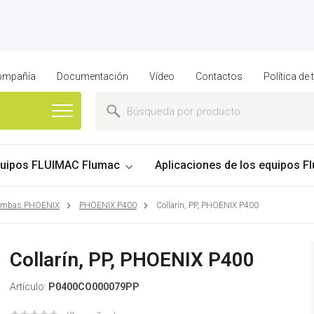
compañía
Documentación
Vídeo
Contactos
Política de
uipos FLUIMAC Flumac
Aplicaciones de los equipos Fl
bombas PHOENIX
PHOENIX P400
Collarín, PP, PHOENIX P400
Collarín, PP, PHOENIX P400
Artículo:
P0400CO000079PP