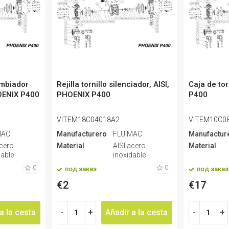
ambiador
Rejilla tornillo silenciador, AISI,
Caja de tor
OENIX P400
PHOENIX P400
P400
VITEM18C04018A2
VITEM10C0
MAC
Manufacturero
FLUIMAC
Manufactur
acero
Material
AISI acero
Material
dable
inoxidable
0
0
под заказ
под заказ
€2
€17
a la cesta
-
+
Añadir a la cesta
-
+