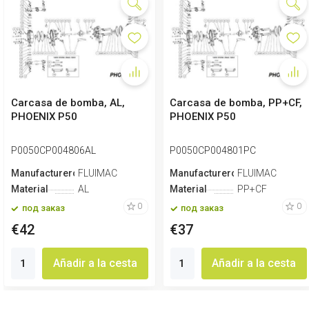
Carcasa de bomba, AL,
Carcasa de bomba, PP+CF,
PHOENIX P50
PHOENIX P50
P0050CP004806AL
P0050CP004801PC
Manufacturero
FLUIMAC
Manufacturero
FLUIMAC
Material
AL
Material
PP+CF
0
0
под заказ
под заказ
€42
€37
Añadir a la cesta
Añadir a la cesta