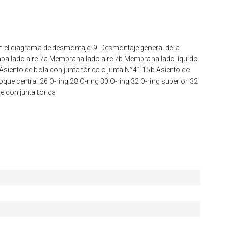
 el diagrama de desmontaje: 9. Desmontaje general de la
 Tapa lado aire 7a Membrana lado aire 7b Membrana lado líquido
siento de bola con junta tórica o junta N°41 15b Asiento de
oque central 26 O-ring 28 O-ring 30 O-ring 32 O-ring superior 32
re con junta tórica