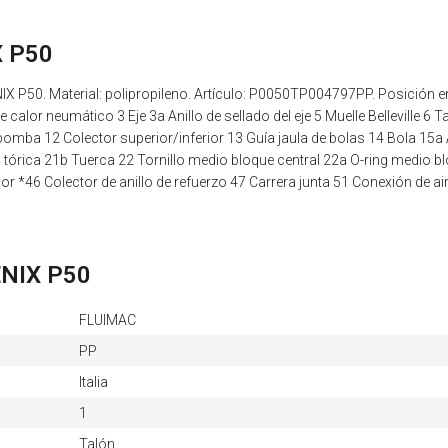
X P50
 P50. Material: polipropileno. Artículo: P0050TP004797PP. Posición en
lor neumático 3 Eje 3a Anillo de sellado del eje 5 Muelle Belleville 6
mba 12 Colector superior/inferior 13 Guía jaula de bolas 14 Bola 15a A
a tórica 21b Tuerca 22 Tornillo medio bloque central 22a O-ring medio bl
rior *46 Colector de anillo de refuerzo 47 Carrera junta 51 Conexión de ai
OENIX P50
FLUIMAC
PP
Italia
1
Talón