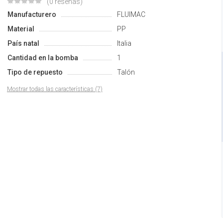
(0 reseñas)
Manufacturero
FLUIMAC
Material
PP
País natal
Italia
Cantidad en la bomba
1
Tipo de repuesto
Talón
Mostrar todas las características (7)