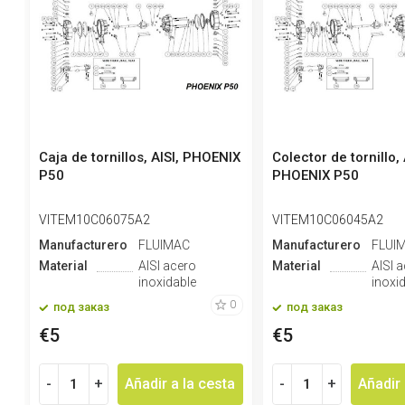
Caja de tornillos, AISI, PHOENIX
Colector de tornillo, 
P50
PHOENIX P50
VITEM10C06075A2
VITEM10C06045A2
Manufacturero
FLUIMAC
Manufacturero
FLUI
Material
AISI acero
Material
AISI 
inoxidable
inoxi
0
под заказ
под заказ
€5
€5
-
+
Añadir a la cesta
-
+
Añadir 