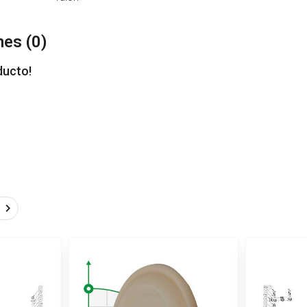
nes (
0
)
ducto!