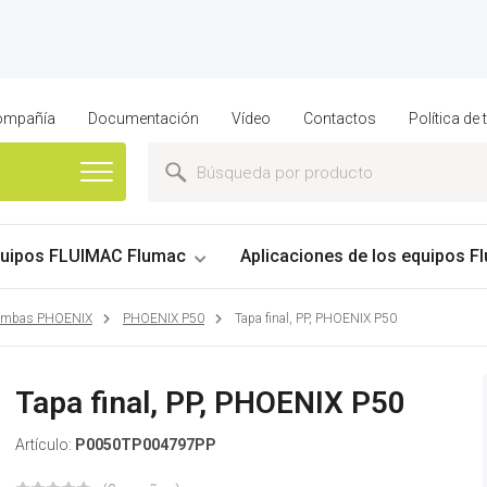
compañía
Documentación
Vídeo
Contactos
Política de
uipos FLUIMAC Flumac
Aplicaciones de los equipos Fl
bombas PHOENIX
PHOENIX P50
Tapa final, PP, PHOENIX P50
Tapa final, PP, PHOENIX P50
Artículo:
P0050TP004797PP