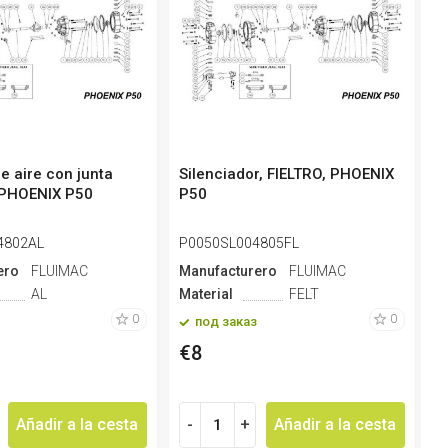
e aire con junta
Silenciador, FIELTRO, PHOENIX
T
, PHOENIX P50
P50
4802AL
P0050SL004805FL
P
ero
FLUIMAC
Manufacturero
FLUIMAC
M
AL
Material
FELT
M
0
0
под заказ
€8
Añadir a la cesta
-
+
Añadir a la cesta