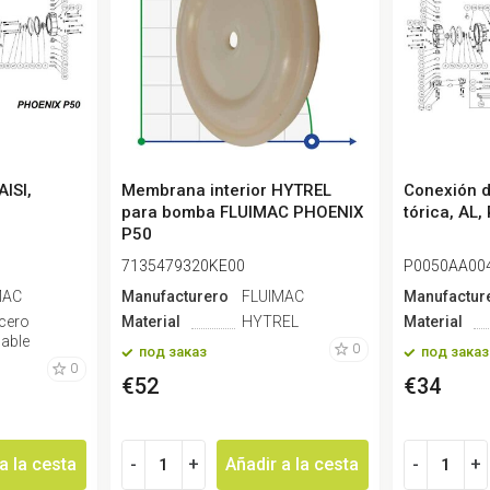
AISI,
Membrana interior HYTREL
Conexión d
para bomba FLUIMAC PHOENIX
tórica, AL
P50
7135479320KE00
P0050AA00
MAC
Manufacturero
FLUIMAC
Manufactur
acero
Material
HYTREL
Material
dable
0
под заказ
под заказ
0
€52
€34
a la cesta
-
+
Añadir a la cesta
-
+