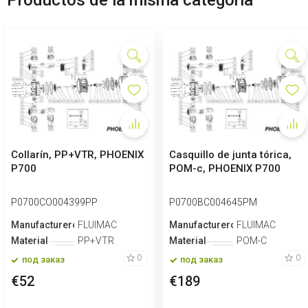
Collarín, PP+VTR, PHOENIX
Casquillo de junta tórica,
P700
POM-c, PHOENIX P700
P0700CO004399PP
P0700BC004645PM
Manufacturero
FLUIMAC
Manufacturero
FLUIMAC
Material
PP+VTR
Material
POM-C
0
0
под заказ
под заказ
€52
€189