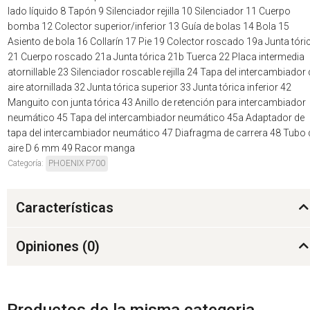
lado líquido 8 Tapón 9 Silenciador rejilla 10 Silenciador 11 Cuerpo
bomba 12 Colector superior/inferior 13 Guía de bolas 14 Bola 15
Asiento de bola 16 Collarín 17 Pie 19 Colector roscado 19a Junta tóri
21 Cuerpo roscado 21a Junta tórica 21b Tuerca 22 Placa intermedia
atornillable 23 Silenciador roscable rejilla 24 Tapa del intercambiador 
aire atornillada 32 Junta tórica superior 33 Junta tórica inferior 42
Manguito con junta tórica 43 Anillo de retención para intercambiador
neumático 45 Tapa del intercambiador neumático 45a Adaptador de
tapa del intercambiador neumático 47 Diafragma de carrera 48 Tubo 
aire D 6 mm 49 Racor manga
Categoría:
PHOENIX P700
Características
Opiniones (
0
)
Productos de la misma categoria