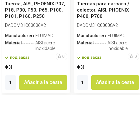
Tuerca, AISI, PHOENIX P07,
Tuercas para carcasa /
P18, P30, P50, P65, P100,
colector, AISI, PHOENIX
P101, P160, P250
P400, P700
DADOM31C00006A2
DADOM31C00008A2
Manufacturero
FLUIMAC
Manufacturero
FLUIMAC
Material
AISI acero
Material
AISI acero
inoxidable
inoxidable
0
0
под заказ
под заказ
€3
€3
Añadir a la cesta
Añadir a la cesta