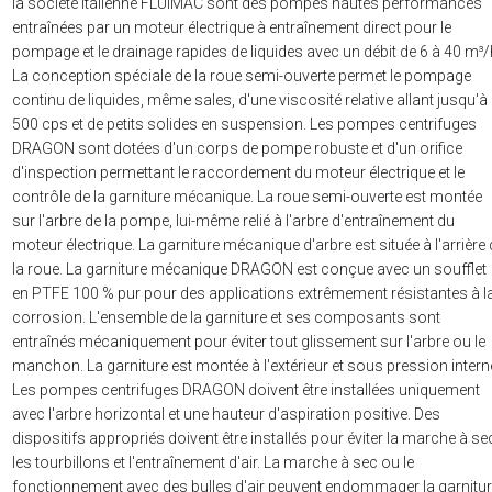
la société italienne FLUIMAC sont des pompes hautes performances
entraînées par un moteur électrique à entraînement direct pour le
pompage et le drainage rapides de liquides avec un débit de 6 à 40 m³/
La conception spéciale de la roue semi-ouverte permet le pompage
continu de liquides, même sales, d'une viscosité relative allant jusqu'à
500 cps et de petits solides en suspension. Les pompes centrifuges
DRAGON sont dotées d'un corps de pompe robuste et d'un orifice
d'inspection permettant le raccordement du moteur électrique et le
contrôle de la garniture mécanique. La roue semi-ouverte est montée
sur l'arbre de la pompe, lui-même relié à l'arbre d'entraînement du
moteur électrique. La garniture mécanique d'arbre est située à l'arrière
la roue. La garniture mécanique DRAGON est conçue avec un soufflet
en PTFE 100 % pur pour des applications extrêmement résistantes à l
corrosion. L'ensemble de la garniture et ses composants sont
entraînés mécaniquement pour éviter tout glissement sur l'arbre ou le
manchon. La garniture est montée à l'extérieur et sous pression intern
Les pompes centrifuges DRAGON doivent être installées uniquement
avec l'arbre horizontal et une hauteur d'aspiration positive. Des
dispositifs appropriés doivent être installés pour éviter la marche à se
les tourbillons et l'entraînement d'air. La marche à sec ou le
fonctionnement avec des bulles d'air peuvent endommager la garnitu