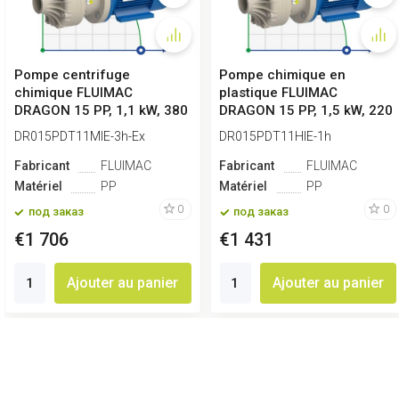
Pompe centrifuge
Pompe chimique en
chimique FLUIMAC
plastique FLUIMAC
DRAGON 15 PP, 1,1 kW, 380
DRAGON 15 PP, 1,5 kW, 220
V, Ex
V
DR015PDT11MIE-3h-Ex
DR015PDT11HIE-1h
Fabricant
FLUIMAC
Fabricant
FLUIMAC
Matériel
PP
Matériel
PP
0
0
под заказ
под заказ
€1 706
€1 431
Ajouter au panier
Ajouter au panier