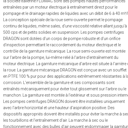
la société italienne FLUIMAC sont des pompes hautes performances
entraînées par un moteur électrique à entraînement direct pour le
pompage et le drainage rapides de liquides avec un débit de 6 à 40 m³/
La conception spéciale de la roue semi-ouverte permet le pompage
continu de liquides, même sales, d'une viscosité relative allant jusqu'à
500 cps et de petits solides en suspension. Les pompes centrifuges
DRAGON sont dotées d'un corps de pompe robuste et d'un orifice
d'inspection permettant le raccordement du moteur électrique et le
contrôle de la garniture mécanique. La roue semi-ouverte est montée
sur l'arbre de la pompe, lui-même relié à l'arbre d'entraînement du
moteur électrique. La garniture mécanique d'arbre est située à l'arrière
la roue. La garniture mécanique DRAGON est conçue avec un soufflet
en PTFE 100 % pur pour des applications extrêmement résistantes à l
corrosion. L'ensemble de la garniture et ses composants sont
entraînés mécaniquement pour éviter tout glissement sur l'arbre ou le
manchon. La garniture est montée à l'extérieur et sous pression intern
Les pompes centrifuges DRAGON doivent être installées uniquement
avec l'arbre horizontal et une hauteur d'aspiration positive. Des
dispositifs appropriés doivent être installés pour éviter la marche à se
les tourbillons et l'entraînement d'air. La marche à sec ou le
fonctionnement avec des bulles d'air peuvent endommager la garnitu