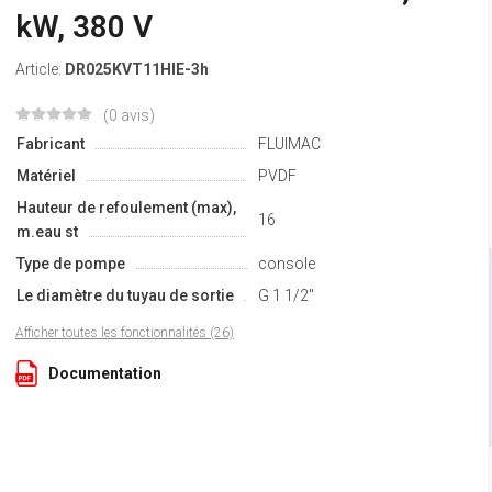
kW, 380 V
Article:
DR025KVT11HIE-3h
(0 avis)
Fabricant
FLUIMAC
Matériel
PVDF
Hauteur de refoulement (max),
16
m.eau st
Type de pompe
console
Le diamètre du tuyau de sortie
G 1 1/2"
Afficher toutes les fonctionnalités (26)
Documentation