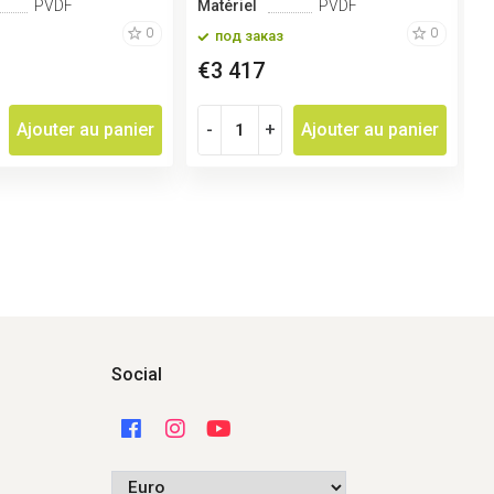
PVDF
Matériel
PVDF
M
0
0
под заказ
€3 417
€
Ajouter au panier
-
+
Ajouter au panier
Social