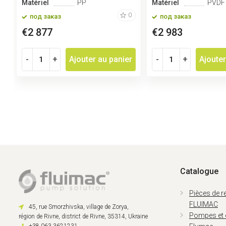
Matériel
PP
Matériel
PVDF
0
под заказ
под заказ
€2 877
€2 983
-
+
Ajouter au panier
-
+
Ajouter
Catalogue
Pièces de 
FLUIMAC
45, rue Smorzhivska, village de Zorya,
Pompes et
région de Rivne, district de Rivne, 35314, Ukraine