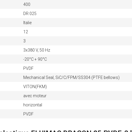
400
DR 025
Italie
12
3
3x380 V, 50 Hz
-20°C + 90°C
PVDF
Mechanical Seal, SiC/C/FPM/SS304 (PTFE bellows)
VITON(FKM)
avec moteur
horizontal
PVDF