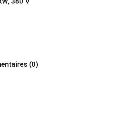
kW, 380 V
ntaires (
0
)