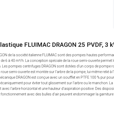
plastique FLUIMAC DRAGON 25 PVDF, 3 k
GON de la société italienne FLUIMAC sont des pompes hautes performanc
t de 6 à 40 m³/h. La conception spéciale de la roue semi-ouverte permet
sion. Les pompes centrifuges DRAGON sont dotées d'un corps de pompe ro
a roue semi-ouverte est montée sur l'arbre de la pompe, lui-même relié à l
ure mécanique DRAGON est conçue avec un soufflet en PTFE 100 % pur pour
aniquement pour éviter tout glissement sur l'arbre ou le manchon. La ga
c l'arbre horizontal et une hauteur d'aspiration positive. Des dispositi
u le fonctionnement avec des bulles d'air peuvent endommager la garnitur