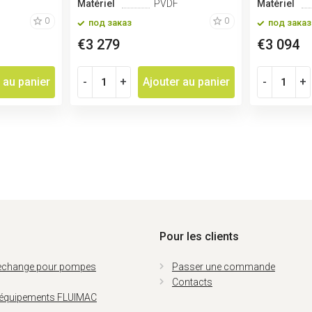
Matériel
PVDF
Matériel
0
0
под заказ
под заказ
€3 279
€3 094
 au panier
-
+
Ajouter au panier
-
+
Pour les clients
rechange pour pompes
Passer une commande
Contacts
 équipements FLUIMAC