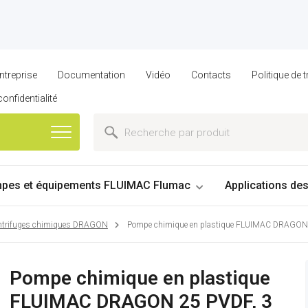
ntreprise
Documentation
Vidéo
Contacts
Politique de
confidentialité
pes et équipements FLUIMAC Flumac
Applications de
ntrifuges chimiques DRAGON
Pompe chimique en plastique FLUIMAC DRAGON 
Pompe chimique en plastique
FLUIMAC DRAGON 25 PVDF, 3