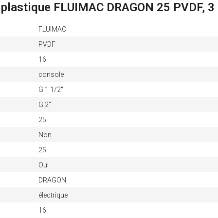
n plastique FLUIMAC DRAGON 25 PVDF, 3 
FLUIMAC
PVDF
16
console
G 1 1/2"
G 2"
25
Non
25
Oui
DRAGON
électrique
16