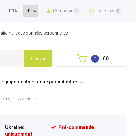
Comparer
Favorites
FRA
0
0
 traitement des données personnelles
€0
Trouver
0
s équipements Flumac par industrie
25 PVDF, 3 kW, 380 V
Ukraine:
Pré-commande
uniquement