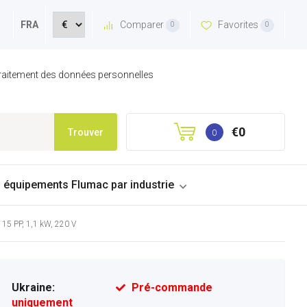
Comparer
Favorites
FRA
0
0
 traitement des données personnelles
€0
Trouver
0
s équipements Flumac par industrie
5 PP, 1,1 kW, 220 V
Ukraine:
Pré-commande
uniquement