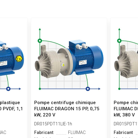
plastique
Pompe centrifuge chimique
Pompe chim
 PVDF, 1,1
FLUIMAC DRAGON 15 PP, 0,75
FLUIMAC D
kW, 220 V
kW, 380 V
DR015PDT11LIE-1h
DR015PDT11
MAC
Fabricant
FLUIMAC
Fabricant