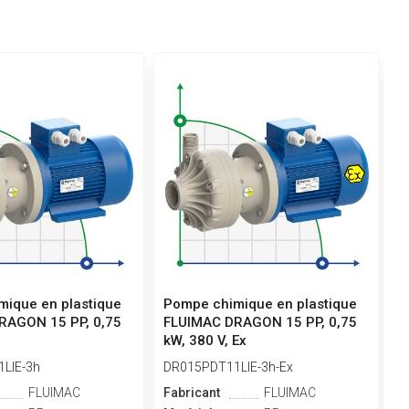
ique en plastique
Pompe chimique en plastique
P
RAGON 15 PP, 0,75
FLUIMAC DRAGON 15 PP, 0,75
F
kW, 380 V, Ex
k
LIE-3h
DR015PDT11LIE-3h-Ex
D
FLUIMAC
Fabricant
FLUIMAC
F