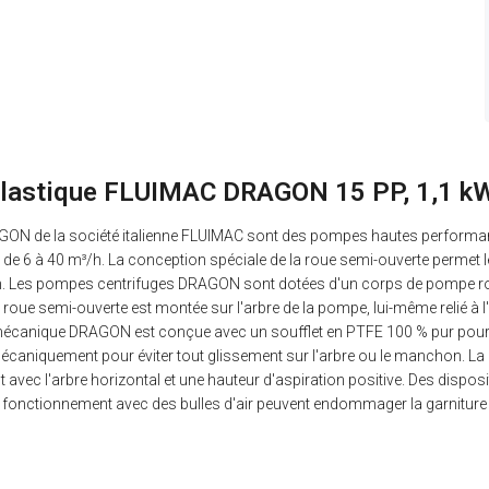
plastique FLUIMAC DRAGON 15 PP, 1,1 kW
GON de la société italienne FLUIMAC sont des pompes hautes performanc
t de 6 à 40 m³/h. La conception spéciale de la roue semi-ouverte permet
sion. Les pompes centrifuges DRAGON sont dotées d'un corps de pompe ro
a roue semi-ouverte est montée sur l'arbre de la pompe, lui-même relié à l
ure mécanique DRAGON est conçue avec un soufflet en PTFE 100 % pur pour
aniquement pour éviter tout glissement sur l'arbre ou le manchon. La ga
c l'arbre horizontal et une hauteur d'aspiration positive. Des dispositi
u le fonctionnement avec des bulles d'air peuvent endommager la garnitur