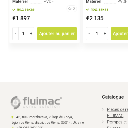
Matériel
PVDF
Matériel
PVDF
0
под заказ
под заказ
€1 897
€2 135
-
+
Ajouter au panier
-
+
Ajouter
Catalogue
Pièces de 
FLUIMAC
45, rue Smorzhivska, village de Zorya,
Pompes et
région de Rivne, district de Rivne, 35314, Ukraine