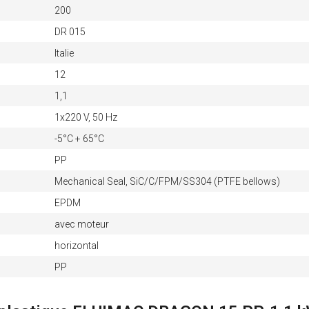
200
DR 015
Italie
12
1,1
1x220 V, 50 Hz
-5°C + 65°C
PP
Mechanical Seal, SiC/C/FPM/SS304 (PTFE bellows)
EPDM
avec moteur
horizontal
PP