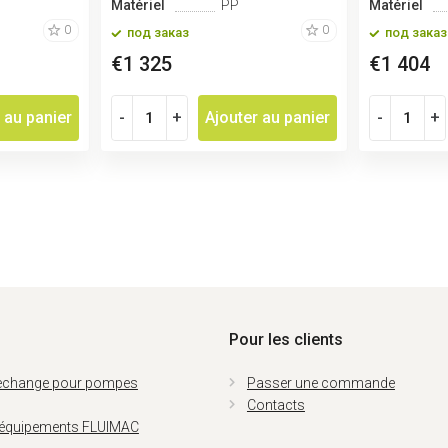
Matériel
PP
Matériel
0
0
под заказ
под заказ
€1 325
€1 404
 au panier
-
+
Ajouter au panier
-
+
Pour les clients
rechange pour pompes
Passer une commande
Contacts
 équipements FLUIMAC