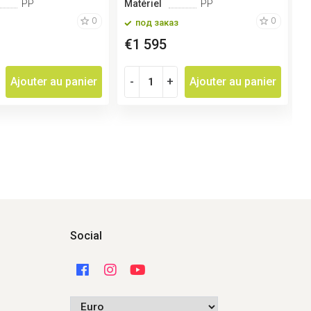
PP
Matériel
PP
M
0
0
под заказ
€1 595
€
Ajouter au panier
-
+
Ajouter au panier
Social