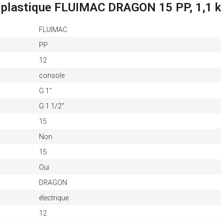
 plastique FLUIMAC DRAGON 15 PP, 1,1 
FLUIMAC
PP
12
console
G 1"
G 1 1/2"
15
Non
15
Oui
DRAGON
électrique
12