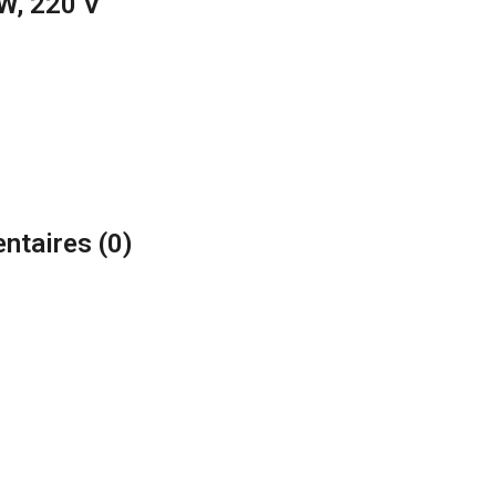
W, 220 V
ntaires (
0
)