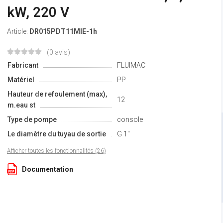
kW, 220 V
Article:
DR015PDT11MIE-1h
(0 avis)
Fabricant
FLUIMAC
Matériel
PP
Hauteur de refoulement (max),
12
m.eau st
Type de pompe
console
Le diamètre du tuyau de sortie
G 1"
Afficher toutes les fonctionnalités (26)
Documentation