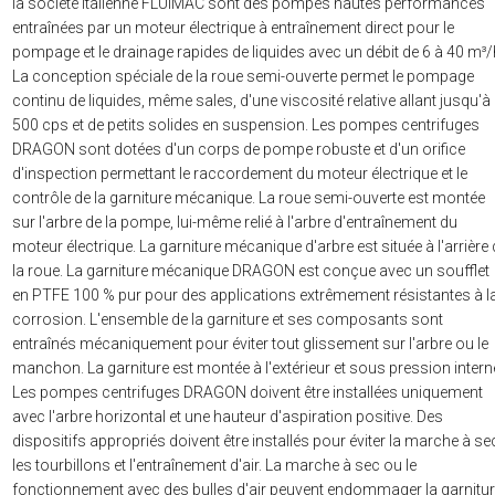
la société italienne FLUIMAC sont des pompes hautes performances
entraînées par un moteur électrique à entraînement direct pour le
pompage et le drainage rapides de liquides avec un débit de 6 à 40 m³/
La conception spéciale de la roue semi-ouverte permet le pompage
continu de liquides, même sales, d'une viscosité relative allant jusqu'à
500 cps et de petits solides en suspension. Les pompes centrifuges
DRAGON sont dotées d'un corps de pompe robuste et d'un orifice
d'inspection permettant le raccordement du moteur électrique et le
contrôle de la garniture mécanique. La roue semi-ouverte est montée
sur l'arbre de la pompe, lui-même relié à l'arbre d'entraînement du
moteur électrique. La garniture mécanique d'arbre est située à l'arrière
la roue. La garniture mécanique DRAGON est conçue avec un soufflet
en PTFE 100 % pur pour des applications extrêmement résistantes à l
corrosion. L'ensemble de la garniture et ses composants sont
entraînés mécaniquement pour éviter tout glissement sur l'arbre ou le
manchon. La garniture est montée à l'extérieur et sous pression intern
Les pompes centrifuges DRAGON doivent être installées uniquement
avec l'arbre horizontal et une hauteur d'aspiration positive. Des
dispositifs appropriés doivent être installés pour éviter la marche à se
les tourbillons et l'entraînement d'air. La marche à sec ou le
fonctionnement avec des bulles d'air peuvent endommager la garnitu