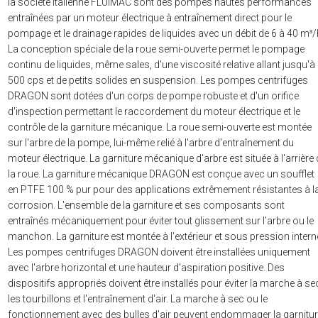
la société italienne FLUIMAC sont des pompes hautes performances
entraînées par un moteur électrique à entraînement direct pour le
pompage et le drainage rapides de liquides avec un débit de 6 à 40 m³/
La conception spéciale de la roue semi-ouverte permet le pompage
continu de liquides, même sales, d'une viscosité relative allant jusqu'à
500 cps et de petits solides en suspension. Les pompes centrifuges
DRAGON sont dotées d'un corps de pompe robuste et d'un orifice
d'inspection permettant le raccordement du moteur électrique et le
contrôle de la garniture mécanique. La roue semi-ouverte est montée
sur l'arbre de la pompe, lui-même relié à l'arbre d'entraînement du
moteur électrique. La garniture mécanique d'arbre est située à l'arrière
la roue. La garniture mécanique DRAGON est conçue avec un soufflet
en PTFE 100 % pur pour des applications extrêmement résistantes à l
corrosion. L'ensemble de la garniture et ses composants sont
entraînés mécaniquement pour éviter tout glissement sur l'arbre ou le
manchon. La garniture est montée à l'extérieur et sous pression intern
Les pompes centrifuges DRAGON doivent être installées uniquement
avec l'arbre horizontal et une hauteur d'aspiration positive. Des
dispositifs appropriés doivent être installés pour éviter la marche à se
les tourbillons et l'entraînement d'air. La marche à sec ou le
fonctionnement avec des bulles d'air peuvent endommager la garnitu