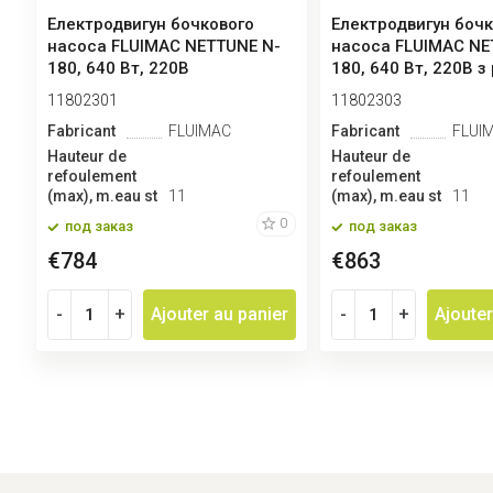
Електродвигун бочкового
Електродвигун боч
насоса FLUIMAC NETTUNE N-
насоса FLUIMAC NE
180, 640 Вт, 220B
180, 640 Вт, 220B з 
11802301
11802303
Fabricant
FLUIMAC
Fabricant
FLUI
Hauteur de
Hauteur de
refoulement
refoulement
(max), m.eau st
11
(max), m.eau st
11
0
под заказ
под заказ
€784
€863
-
+
Ajouter au panier
-
+
Ajouter