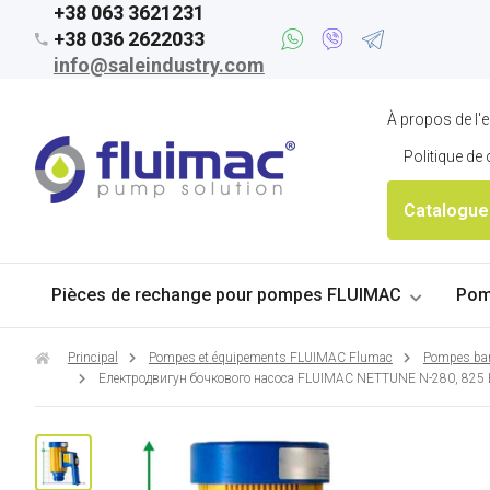
+38 063 3621231
+38 036 2622033
info@saleindustry.com
À propos de l'e
Politique de 
Catalogue
Pièces de rechange pour pompes FLUIMAC
Pom
Principal
Pompes et équipements FLUIMAC Flumac
Pompes ba
Електродвигун бочкового насоса FLUIMAC NETTUNE N-280, 825 