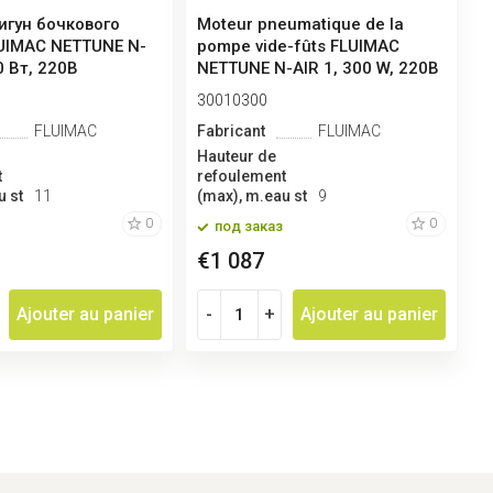
игун бочкового
Moteur pneumatique de la
UIMAC NETTUNE N-
pompe vide-fûts FLUIMAC
0 Вт, 220B
NETTUNE N-AIR 1, 300 W, 220B
30010300
FLUIMAC
Fabricant
FLUIMAC
Hauteur de
t
refoulement
u st
11
(max), m.eau st
9
0
0
под заказ
€1 087
Ajouter au panier
-
+
Ajouter au panier