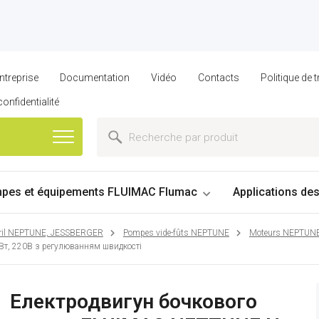
ntreprise
Documentation
Vidéo
Contacts
Politique de
confidentialité
pes et équipements FLUIMAC Flumac
Applications de
ril NEPTUNE, JESSBERGER
Pompes vide-fûts NEPTUNE
Moteurs NEPTUN
Вт, 220B з регулюванням швидкості
Електродвигун бочкового