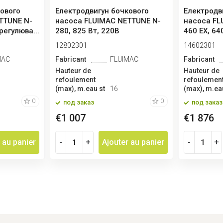
кового
Електродвигун бочкового
Електродв
TTUNE N-
насоса FLUIMAC NETTUNE N-
насоса FL
регулюва...
280, 825 Вт, 220B
460 EX, 64
12802301
14602301
MAC
Fabricant
FLUIMAC
Fabricant
Hauteur de
Hauteur de
refoulement
refoulemen
(max), m.eau st
16
(max), m.ea
0
0
под заказ
под заказ
€1 007
€1 876
 au panier
-
+
Ajouter au panier
-
+