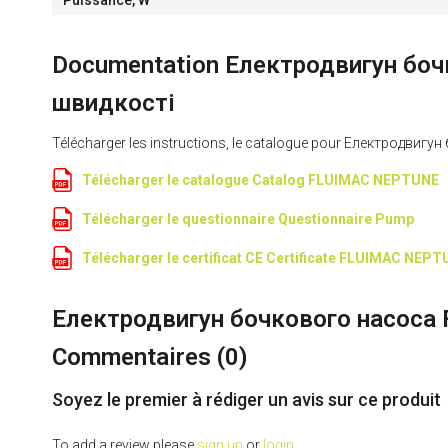
Puissance, W
Documentation Електродвигун боч
швидкості
Télécharger les instructions, le catalogue pour Електродв
Télécharger le catalogue Catalog FLUIMAC NEPTUNE
Télécharger le questionnaire Questionnaire Pump
Télécharger le certificat CE Certificate FLUIMAC NEP
Електродвигун бочкового насоса 
Commentaires (
0
)
Soyez le premier à rédiger un avis sur ce produit
To add a review please
sign up
or
login