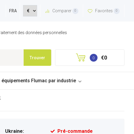
Comparer
Favorites
FRA
0
0
 traitement des données personnelles
€0
Trouver
0
s équipements Flumac par industrie
E
Ukraine:
Pré-commande