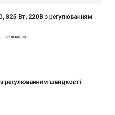
, 825 Вт, 220B з регулюванням
юванням швидкості
 з регулюванням швидкості