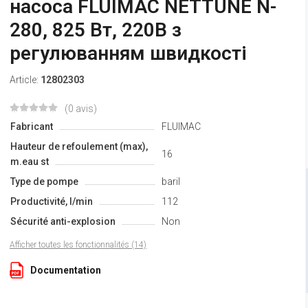
насоса FLUIMAC NETTUNE N-
280, 825 Вт, 220B з
регулюванням швидкості
Article:
12802303
(0 avis)
Fabricant
FLUIMAC
Hauteur de refoulement (max),
16
m.eau st
Type de pompe
baril
Productivité, l/min
112
Sécurité anti-explosion
Non
Afficher toutes les fonctionnalités (14)
Documentation